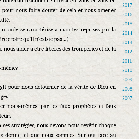
 nouveau testament : Christ en vous et vous en
2017
re pour nous faire douter de cela et nous amener
2016
tité.
2015
u monde se caractérise à maintes reprises par la
2014
e croire qu’il n’existe pas…)
2013
 nous aider à être libérés des tromperies et de la
2012
2011
s-mêmes
2010
2009
agit pour nous détourner de la vérité de Dieu en
2008
ges :
2007
r nous-mêmes, par les faux prophètes et faux
teurs.
à ses stratégies, nous devons nous revêtir chaque
us donne, et que nous sommes. Surtout face au