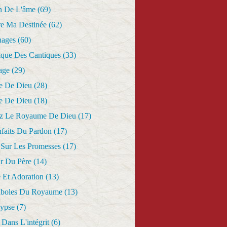
n De L'âme
(69)
re Ma Destinée
(62)
nages
(60)
ique Des Cantiques
(33)
age
(29)
e De Dieu
(28)
e De Dieu
(18)
z Le Royaume De Dieu
(17)
nfaits Du Pardon
(17)
 Sur Les Promesses
(17)
r Du Père
(14)
 Et Adoration
(13)
aboles Du Royaume
(13)
lypse
(7)
Dans L'intégrit
(6)