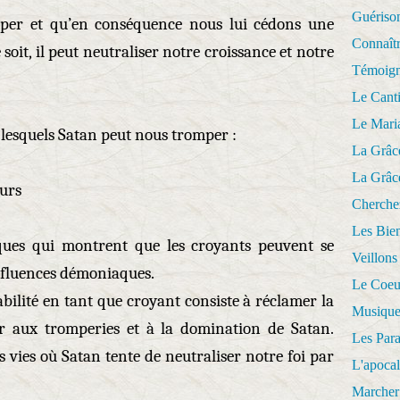
Guériso
mper et qu’en conséquence nous lui cédons une
Connaît
 soit, il peut neutraliser notre croissance et notre
Témoig
Le Cant
Le Mari
lesquels Satan peut nous tromper :
La Grâc
La Grâc
eurs
Cherche
Les Bie
iques qui montrent que les croyants peuvent se
Veillons
nfluences démoniaques.
Le Coeu
ilité en tant que croyant consiste à réclamer la
Musique
er aux tromperies et à la domination de Satan.
Les Par
 vies où Satan tente de neutraliser notre foi par
L'apoca
Marcher 