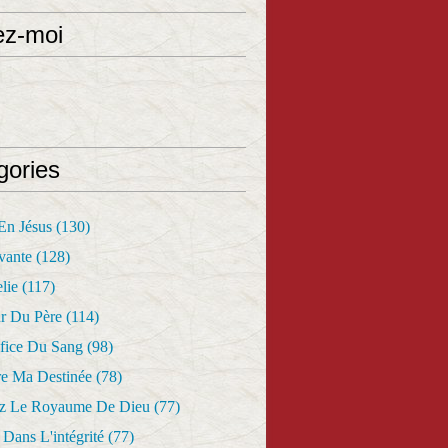
ez-moi
gories
 En Jésus
(130)
vante
(128)
lie
(117)
r Du Père
(114)
fice Du Sang
(98)
re Ma Destinée
(78)
z Le Royaume De Dieu
(77)
Dans L'intégrité
(77)