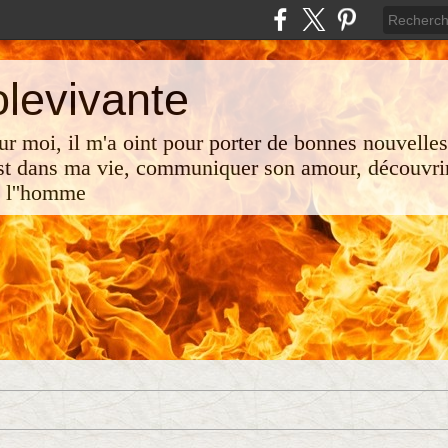
olevivante
 sur moi, il m'a oint pour porter de bonnes nouvelle
st dans ma vie, communiquer son amour, découvrir
e l''homme