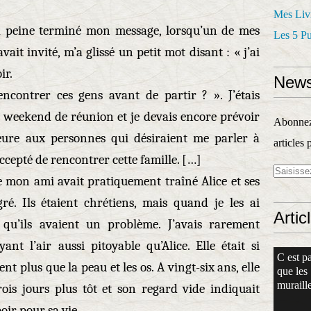
Mes Liv
 à peine terminé mon message, lorsqu’un de mes
Les 5 P
ait invité, m’a glissé un petit mot disant : « j’ai
ir.
News
ncontrer ces gens avant de partir ? ». J’étais
 weekend de réunion et je devais encore prévoir
Abonnez-
ure aux personnes qui désiraient me parler à
articles 
accepté de rencontrer cette famille. […]
ue mon ami avait pratiquement traîné Alice et ses
ré. Ils étaient chrétiens, mais quand je les ai
Artic
u qu’ils avaient un problème. J’avais rarement
t l’air aussi pitoyable qu’Alice. Elle était si
C est pa
nt plus que la peau et les os. A vingt-six ans, elle
que les
muraille
ois jours plus tôt et son regard vide indiquait
oir pour sa vie.