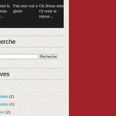
moi la
Fais moi voir ta
Où Jéssus aime
Jean-
gloire
t'il venir se
...
repose...
erche
ives
mbre
(2)
mbre
(1)
bre
(2)