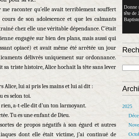
Donne 
 me raconter qu’elle avait terriblement souffert
tête de 
cours de son adolescence et que les calmants
Baptiste
trainé chez elle une véritable dépendance. C’était
tienne engagée sur bien des plans, mais aussi qui
ssant opiacé) et avait même été arrêtée un jour
Rech
édicaments délivrés uniquement sur ordonnance.
sa triste histoire, Alice hochait la tête sans lever
lice, lui ai pris les mains et lui ai dit :
Arch
u es selon toi.
 rien, a-t-elle dit d’un ton larmoyant.
2025
ectée. Tu es une enfant de Dieu.
Déce
 sortes de propos négatifs à son égard et autres
Nove
ques dont elle était victime, j’ai continué de
Octo