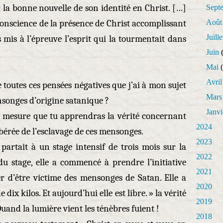
la bonne nouvelle de son identité en Christ. […]
Sept
 conscience de la présence de Christ accomplissant
Août
Juille
mis à l’épreuve l’esprit qui la tourmentait dans
Juin
(
Mai
(
Avril
e toutes ces pensées négatives que j’ai à mon sujet
Mars
nsonges d’origine satanique ?
Janvi
Et à mesure que tu apprendras la vérité concernant
2024
libérée de l’esclavage de ces mensonges.
2023
partait à un stage intensif de trois mois sur la
2022
 du stage, elle a commencé à prendre l’initiative
2021
er d’être victime des mensonges de Satan. Elle a
2020
 dix kilos. Et aujourd’hui elle est libre. » la vérité
2019
 Quand la lumière vient les ténèbres fuient !
2018