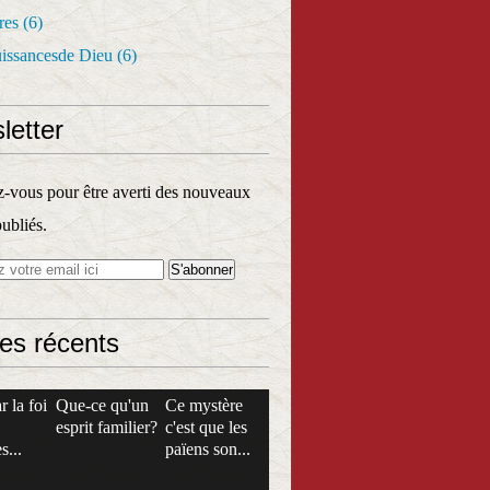
res
(6)
uissancesde Dieu
(6)
letter
vous pour être averti des nouveaux
publiés.
les récents
r la foi
Que-ce qu'un
Ce mystère
esprit familier?
c'est que les
s...
païens son...