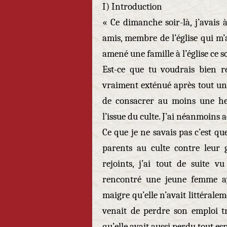
I) Introduction
« Ce dimanche soir-là, j’avais
amis, membre de l’église qui m’av
amené une famille à l’église ce so
Est-ce que tu voudrais bien re
vraiment exténué après tout un
de consacrer au moins une he
l’issue du culte. J’ai néanmoins 
Ce que je ne savais pas c’est q
parents au culte contre leur g
rejoints, j’ai tout de suite v
rencontré une jeune femme ayan
maigre qu’elle n’avait littéraleme
venait de perdre son emploi tr
qu’elle avait aussi perdu tout esp