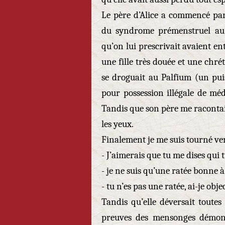
Le père d’Alice a commencé par
du syndrome prémenstruel au 
qu’on lui prescrivait avaient en
une fille très douée et une chré
se droguait au Palfium (un pui
pour possession illégale de m
Tandis que son père me racontait 
les yeux.
Finalement je me suis tourné vers A
- J’aimerais que tu me dises qui t
- je ne suis qu’une ratée bonne à
- tu n’es pas une ratée, ai-je obj
Tandis qu’elle déversait toutes
preuves des mensonges démonia