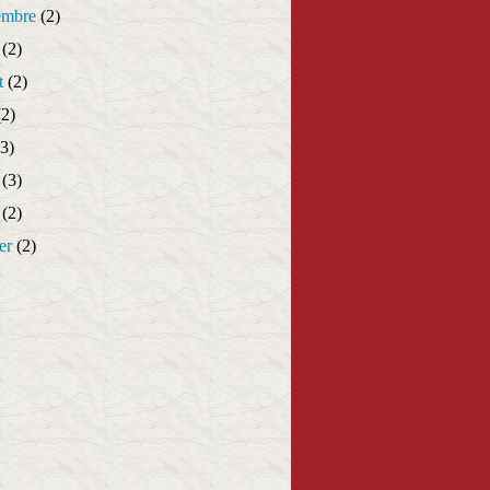
embre
(2)
(2)
t
(2)
2)
3)
(3)
(2)
er
(2)