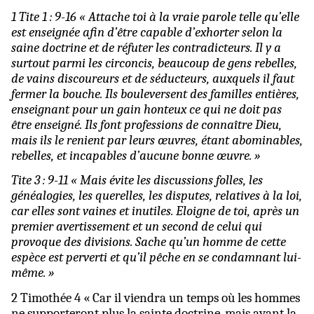
1 Tite 1 : 9-16 « Attache toi à la vraie parole telle qu’elle
est enseignée afin d’être capable d’exhorter selon la
saine doctrine et de réfuter les contradicteurs. Il y a
surtout parmi les circoncis, beaucoup de gens rebelles,
de vains discoureurs et de séducteurs, auxquels il faut
fermer la bouche. Ils bouleversent des familles entières,
enseignant pour un gain honteux ce qui ne doit pas
être enseigné. Ils font professions de connaître Dieu,
mais ils le renient par leurs œuvres, étant abominables,
rebelles, et incapables d’aucune bonne œuvre. »
Tite 3 : 9-11 « Mais évite les discussions folles, les
généalogies, les querelles, les disputes, relatives à la loi,
car elles sont vaines et inutiles. Eloigne de toi, après un
premier avertissement et un second de celui qui
provoque des divisions. Sache qu’un homme de cette
espèce est perverti et qu’il pêche en se condamnant lui-
même. »
2 Timothée 4 « Car il viendra un temps où les hommes
ne supporteront plus la sainte doctrine, mais ayant la