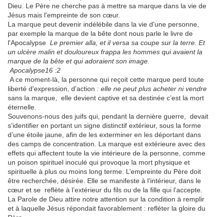
Dieu. Le Père ne cherche pas à mettre sa marque dans la vie de
Jésus mais l'empreinte de son cœur.
La marque peut devenir indélébile dans la vie d'une personne,
par exemple la marque de la bête dont nous parle le livre de
l'Apocalypse
Le premier alla, et il versa sa coupe sur la terre. Et
un ulcère malin et douloureux frappa les hommes qui avaient la
marque de la bête et qui adoraient son image.
Apocalypse16 :2
A ce moment-là, la personne qui reçoit cette marque perd toute
liberté d'expression, d'action
: elle ne peut plus acheter ni vendre
sans la marque, elle devient captive et sa destinée c’est la mort
éternelle.
Souvenons-nous des juifs qui, pendant la dernière guerre, devait
s’identifier en portant un signe distinctif extérieur, sous la forme
d’une étoile jaune, afin de les exterminer en les déportant dans
des camps de concentration. La marque est extérieure avec des
effets qui affectent toute la vie intérieure de la personne, comme
un poison spirituel inoculé qui provoque la mort physique et
spirituelle à plus ou moins long terme. L’empreinte du Père doit
être recherchée, désirée. Elle se manifeste à l’intérieur, dans le
cœur et se reflète à l’extérieur du fils ou de la fille qui l’accepte.
La Parole de Dieu attire notre attention sur la condition à remplir
et à laquelle Jésus répondait favorablement : refléter la gloire du