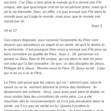
est écrit :
Car Dieu a tant aimé le monde qu’il a donné son Fils
unique, afin que quiconque croit en lui ne périsse point, mais qu’il
ait la vie éternelle. Dieu, en effet, n’a pas envoyé son Fils dans le
monde pour qu’il juge le monde, mais pour que le monde soit
sauvé par lui.
Jean 3:
16 et 17
Ces cœurs disposés, pour recevoir l’empreinte du Père vont
devenir ses adorateurs en esprit et en vérité, tel qu’il le désire et
le recherche. C’est pourquoi Dieu nous a envoyé son Fils pour se
faire connaître en qualité de Père.
Jean 1 : 18 personne n’a
jamais vu Dieu, Dieu le fils unique, qui est dans le sein du père,
est celui qui l’a fait connaître.
Un jour, un des disciples de Jésus,
Philippe dit à Jésus :
Montre-nous le Père. Et Jésus lui dit : Celui
qui m’as vu a vu le Père.
Le Père sait aussi que les cœurs qui ne l ‘adorent pas, sans le
savoir ou en le sachant adorent le prince des ténèbres ; ils
deviennent ses enfants :
Vous, vous avez pour père le diable, et
vous voulez faire les convoitises de votre père. Lui a été
meurtrier dès le commencement, et il n’a pas persévéré dans la
vérité, car il n’y pas de vérité en lui. Quand il profère le
mensonge, il parle de son propre fonds, car il est menteur, et le