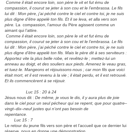
Comme il était encore loin, son père le vit et fut ému de
compassion, il courut se jeter à son cou et le l’embrassa. Le fils
lui dit : Mon père, j’ai péché contre le ciel et contre toi, je ne suis
plus digne d’être appelé ton fils. Et il se leva, et alla vers son
père.
La compassion, l’amour du Père agissent comme un
aimant qui l’attire.
Comme il était encore loin, son père le vit et fut ému de
compassion, il courut se jeter à son cou et le l’embrassa. Le fils
lui dit : Mon père, j’ai péché contre le ciel et contre toi, je ne suis
plus digne d’être appelé ton fils. Mais le père dit à ses serviteurs :
Apportez vite la plus belle robe, et revêtez-le ; mettez-lui un
anneau au doigt, et des souliers aux pieds. Amenez le veau gras,
et tuez-le. Mangeons et réjouissons-nous ; car mon fils que voici
était mort, et il est revenu à la vie ; il était perdu, et il est retrouvé.
Et ils commencèrent à se réjouir.
Luc 15 : 20 à 24
Jésus nous dit :
De même, je vous le dis, il y aura plus de joie
dans le ciel pour un seul pécheur qui se repent, que pour quatre–
vingt–dix–neuf justes qui n’ont pas besoin de
repentance.
Luc 15 : 7
Le retour du jeune fils vers son père et l’accueil que ce dernier lui
réserve, nous en donne une démonstration.