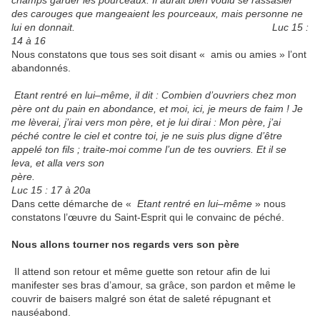
champs garder les pourceaux. Il aurait bien voulu se rassasier
des carouges que mangeaient les pourceaux, mais personne ne
lui en donnait. Luc 15 :
14 à 16
Nous constatons que tous ses soit disant « amis ou amies » l’ont
abandonnés.
Etant rentré en lui–même, il dit : Combien d’ouvriers chez mon
père ont du pain en abondance, et moi, ici, je meurs de faim ! Je
me lèverai, j’irai vers mon père, et je lui dirai : Mon père, j’ai
péché contre le ciel et contre toi, je ne suis plus digne d’être
appelé ton fils ; traite-moi comme l’un de tes ouvriers. Et il se
leva, et alla vers son
père.
Luc 15 : 17 à 20a
Dans cette démarche de «
Etant rentré en lui–même
» nous
constatons l’œuvre du Saint-Esprit qui le convainc de péché.
Nous allons tourner nos regards vers son père
Il attend son retour et même guette son retour afin de lui
manifester ses bras d’amour, sa grâce, son pardon et même le
couvrir de baisers malgré son état de saleté répugnant et
nauséabond.