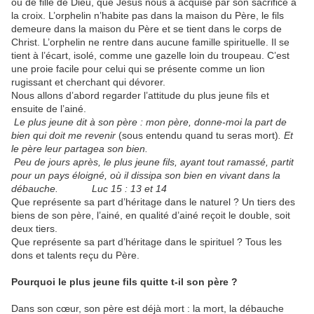
ou de fille de Dieu, que Jésus nous a acquise par son sacrifice à
la croix. L’orphelin n’habite pas dans la maison du Père, le fils
demeure dans la maison du Père et se tient dans le corps de
Christ. L’orphelin ne rentre dans aucune famille spirituelle. Il se
tient à l’écart, isolé, comme une gazelle loin du troupeau. C’est
une proie facile pour celui qui se présente comme un lion
rugissant et cherchant qui dévorer.
Nous allons d’abord regarder l’attitude du plus jeune fils et
ensuite de l’ainé.
Le plus jeune dit à son père : mon père, donne-moi la part de
bien qui doit me revenir
(sous entendu quand tu seras mort)
. Et
le père leur partagea son bien.
Peu de jours après, le plus jeune fils, ayant tout ramassé, partit
pour un pays éloigné, où il dissipa son bien en vivant dans la
débauche. Luc 15 : 13 et 14
Que représente sa part d’héritage dans le naturel ? Un tiers des
biens de son père, l’ainé, en qualité d’ainé reçoit le double, soit
deux tiers.
Que représente sa part d’héritage dans le spirituel ? Tous les
dons et talents reçu du Père.
Pourquoi le plus jeune fils quitte t-il son père ?
Dans son cœur, son père est déjà mort : la mort, la débauche