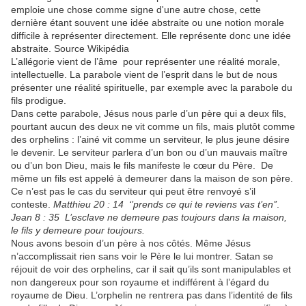
emploie une chose comme signe d'une autre chose, cette
dernière étant souvent une idée abstraite ou une notion morale
difficile à représenter directement. Elle représente donc une idée
abstraite. Source Wikipédia
L’allégorie vient de l’âme pour représenter une réalité morale,
intellectuelle. La parabole vient de l’esprit dans le but de nous
présenter une réalité spirituelle, par exemple avec la parabole du
fils prodigue.
Dans cette parabole, Jésus nous parle d’un père qui a deux fils,
pourtant aucun des deux ne vit comme un fils, mais plutôt comme
des orphelins : l’ainé vit comme un serviteur, le plus jeune désire
le devenir. Le serviteur parlera d’un bon ou d’un mauvais maître
ou d’un bon Dieu, mais le fils manifeste le cœur du Père. De
même un fils est appelé à demeurer dans la maison de son père.
Ce n’est pas le cas du serviteur qui peut être renvoyé s’il
conteste.
Matthieu 20 : 14
‘’prends ce qui te reviens vas t’en’’
.
Jean 8 : 35
L’esclave ne demeure pas toujours dans la maison,
le fils y demeure pour toujours.
Nous avons besoin d’un père à nos côtés. Même Jésus
n’accomplissait rien sans voir le Père le lui montrer. Satan se
réjouit de voir des orphelins, car il sait qu’ils sont manipulables et
non dangereux pour son royaume et indifférent à l’égard du
royaume de Dieu. L’orphelin ne rentrera pas dans l’identité de fils