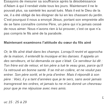
Essayons de mesurer sa souffrance après la désobéissance
d’Adam à qui il rendait visite tous les jours. Maintenant il ne le
pouvait plus, sa sainteté les aurait tués. Mais il est le Dieu de la
vie, il a été obligé de les éloigner de lui en les chassant du jardin.
C’est pourquoi il nous a envoyé Jésus, portant son empreinte afin
de se faire connaître comme Père, un père qui n’a jamais cessé
de nous aimer. Nous n’avons rien à lui prouver, c’est ce que n’a
pas compris le fils ainé de la parabole.
Maintenant examinons l’attitude du cœur du fils ainé
Or, le fils aîné était dans les champs. Lorsqu’il revint et approcha
de la maison, il entendit la musique et les danses. Il appela un
des serviteurs, et lui demanda ce que c’était. Ce serviteur lui dit :
Ton frère est de retour, et ton père a tué le veau gras, parce qu’il
l’a retrouvé en bonne santé. Il se mit en colère, et ne voulut pas
entrer. Son père sortit, et le pria d’entrer. Mais il répondit à son
père : Voici, il y a tant d’années que je te sers, sans avoir jamais
transgressé tes ordres, et jamais tu ne m’as donné un chevreau
pour que je me réjouisse avec mes amis.
L
uc 15 : 25 à 29