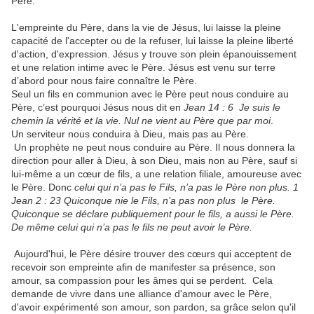
Père.
L'empreinte du Père, dans la vie de Jésus, lui laisse la pleine
capacité de l'accepter ou de la refuser, lui laisse la pleine liberté
d'action, d'expression. Jésus y trouve son plein épanouissement
et une relation intime avec le Père. Jésus est venu sur terre
d’abord pour nous faire connaître le Père.
Seul un fils en communion avec le Père peut nous conduire au
Père, c’est pourquoi Jésus nous dit en
Jean 14 : 6 Je suis le
chemin la vérité et la vie. Nul ne vient au Père que par moi
.
Un serviteur nous conduira à Dieu, mais pas au Père.
Un prophète ne peut nous conduire au Père. Il nous donnera la
direction pour aller à Dieu, à son Dieu, mais non au Père, sauf si
lui-même a un cœur de fils, a une relation filiale, amoureuse avec
le Père. Donc
celui qui n’a pas le Fils, n’a pas le Père non plus. 1
Jean 2 : 23 Quiconque nie le Fils, n’a pas non plus le Père.
Quiconque se déclare publiquement pour le fils, a aussi le Père.
De même celui qui n’a pas le fils ne peut avoir le Père.
Aujourd'hui, le Père désire trouver des cœurs qui acceptent de
recevoir son empreinte afin de manifester sa présence, son
amour, sa compassion pour les âmes qui se perdent. Cela
demande de vivre dans une alliance d'amour avec le Père,
d'avoir expérimenté son amour, son pardon, sa grâce selon qu'il