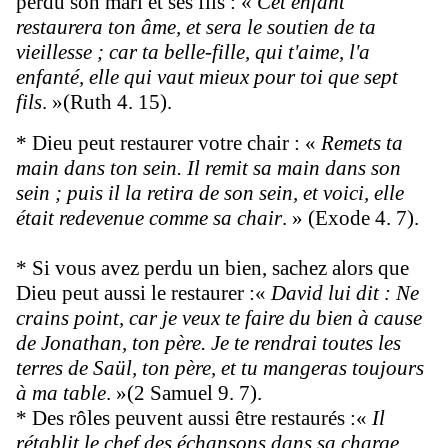
perdu son mari et ses fils : «
Cet enfant
restaurera ton âme, et sera le soutien de ta
vieillesse ; car ta belle-fille, qui t'aime, l'a
enfanté, elle qui vaut mieux pour toi que sept
fils
. »(Ruth 4. 15).
* Dieu peut restaurer votre chair : «
Remets ta
main dans ton sein. Il remit sa main dans son
sein ; puis il la retira de son sein, et voici, elle
était redevenue comme sa chair
. » (Exode 4. 7).
* Si vous avez perdu un bien, sachez alors que
Dieu peut aussi le restaurer :«
David lui dit : Ne
crains point, car je veux te faire du bien à cause
de Jonathan, ton père. Je te rendrai toutes les
terres de Saül, ton père, et tu mangeras toujours
à ma table
. »(2
Sam
uel 9. 7).
* Des rôles peuvent aussi être restaurés :«
Il
rétablit le chef des échansons dans sa charge