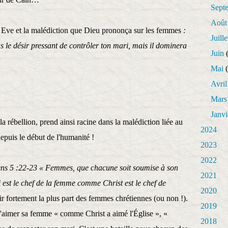
Sept
Août
à Eve et la malédiction que Dieu prononça sur les femmes
:
Juille
as le désir pressant de contrôler ton mari, mais il dominera
Juin
(
Mai
(
Avril
Mars
Janvi
 rébellion, prend ainsi racine dans la malédiction liée au
2024
puis le début de l'humanité !
2023
2022
ns 5 :22-23 « Femmes, que chacune soit soumise à son
2021
est le chef de la femme comme Christ est le chef de
2020
gir fortement la plus part des femmes chrétiennes (ou non !).
2019
d'aimer sa femme « comme Christ a aimé l'Église », «
2018