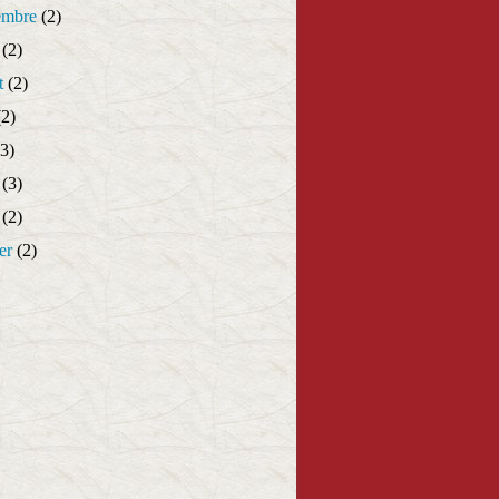
embre
(2)
(2)
t
(2)
2)
3)
(3)
(2)
er
(2)