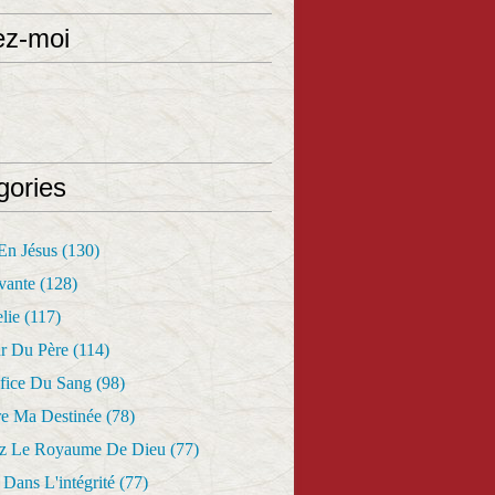
ez-moi
gories
 En Jésus
(130)
vante
(128)
lie
(117)
r Du Père
(114)
fice Du Sang
(98)
re Ma Destinée
(78)
z Le Royaume De Dieu
(77)
Dans L'intégrité
(77)