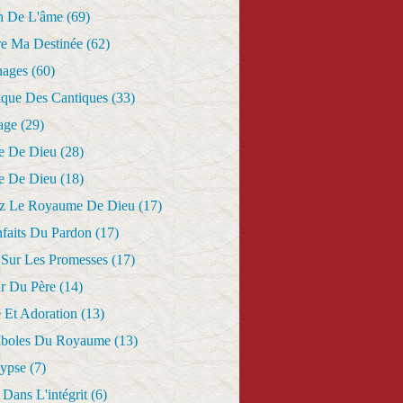
n De L'âme
(69)
re Ma Destinée
(62)
nages
(60)
ique Des Cantiques
(33)
age
(29)
e De Dieu
(28)
e De Dieu
(18)
z Le Royaume De Dieu
(17)
nfaits Du Pardon
(17)
 Sur Les Promesses
(17)
r Du Père
(14)
 Et Adoration
(13)
aboles Du Royaume
(13)
lypse
(7)
Dans L'intégrit
(6)