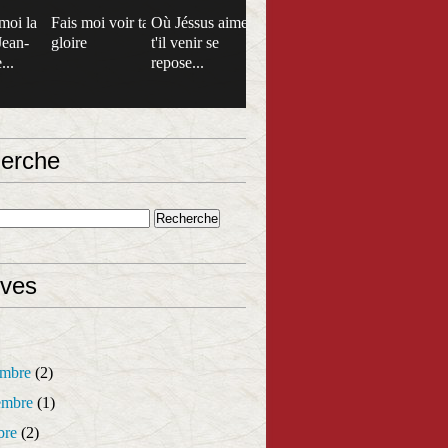
moi la
Fais moi voir ta
Où Jéssus aime
Jean-
gloire
t'il venir se
...
repose...
erche
ives
mbre
(2)
mbre
(1)
bre
(2)