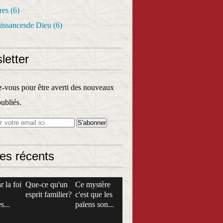
res
(6)
uissancesde Dieu
(6)
letter
vous pour être averti des nouveaux
publiés.
les récents
r la foi
Que-ce qu'un
Ce mystère
esprit familier?
c'est que les
s...
païens son...