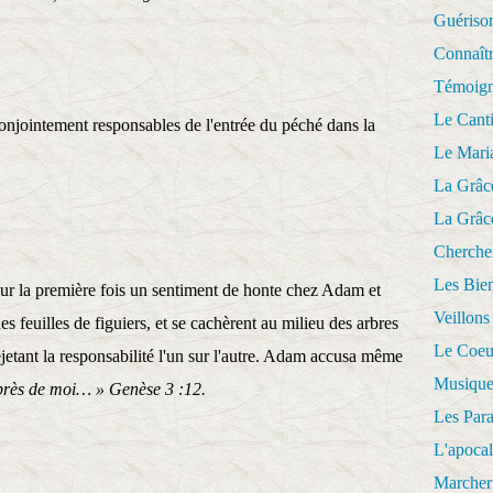
Guériso
Connaît
Témoig
Le Cant
njointement responsables de l'entrée du péché dans la
Le Mari
La Grâc
La Grâc
Cherche
Les Bie
ur la première fois un sentiment de honte chez Adam et
Veillons
es feuilles de figuiers, et se cachèrent au milieu des arbres
Le Coeu
ejetant la responsabilité l'un sur l'autre. Adam accusa même
Musique
rès de moi… » Genèse 3 :12.
Les Par
L'apoca
Marcher 