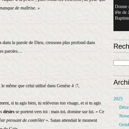
Donne 
 manque de maîtrise. »
tête de 
Baptiste
ns dans la parole de Dieu, creusons plus profond dans
Rech
ces paroles…
Arch
t le même que celui utilisé dans Genèse 4 :7,
2025
, si tu agis bien, tu relèveras ton visage, et si tu agis
Déce
es
désirs
se portent vers toi : mais toi, domine sur lui. » Ce
Nove
sir pressant de contrôler
». Satan attendait le moment
Octo
œur de Caïn…