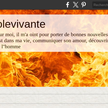
olevivante
 sur moi, il m'a oint pour porter de bonnes nouvelle
st dans ma vie, communiquer son amour, découvrir
e l''homme