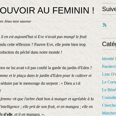
POUVOIR AU FEMININ !
Suiv
en Jésus mon sauveur
l en est aujourd'hui si Eve n'avait pas mangé le fruit
Caté
ndu cette réflexion ? Pauvre Eve, elle porte bien trop
introduction du péché dans notre monde !
Identité
Parolevi
u ne lui avait t-il pas confié la garde du jardin d'Eden ?
Liste D'e
mme et le plaça dans le jardin d'Eden pour le cultiver et
Le Coeu
éduire par le mensonge du serpent : « Dieu a t-il
Le Béné
?
Connaît
femme vit que l'arbre était bon à manger et agréable à la
Cherche
'intelligence ; elle prit de son fruit, et en mangea ; elle en
Marcher 
s d'elle
, et il en mangea.
».