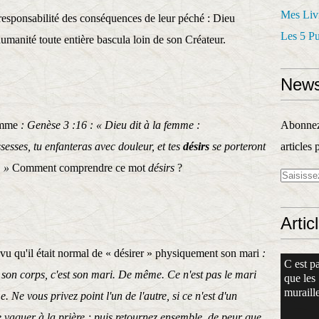
Mes Liv
esponsabilité des conséquences de leur péché : Dieu
Les 5 P
umanité toute entière bascula loin de son Créateur.
News
femme
: Genèse 3 :16 : « Dieu dit à la femme :
Abonnez-
sesses, tu enfanteras avec douleur, et tes
désirs
se porteront
articles 
. »
Comment comprendre ce mot
désirs
?
Artic
vu qu'il était normal de « désirer » physiquement son mari
:
C est pa
 son corps, c'est son mari. De même. Ce n'est pas le mari
que les
muraille
. Ne vous privez point l'un de l'autre, si ce n'est d'un
vaquer à la prière ; puis retournez ensemble, de peur que