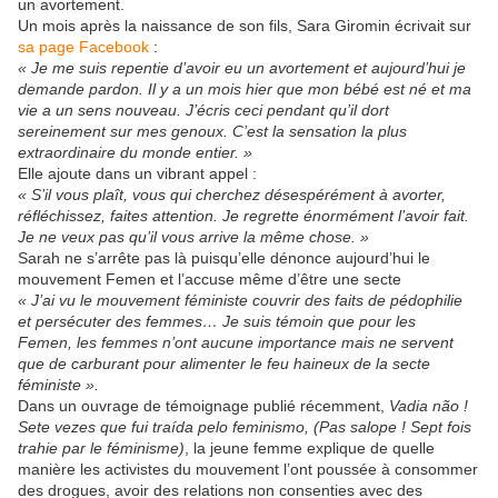
un avortement.
Un mois après la naissance de son fils, Sara Giromin écrivait sur
sa page Facebook
:
« Je me suis repentie d’avoir eu un avortement et aujourd’hui je
demande pardon. Il y a un mois hier que mon bébé est né et ma
vie a un sens nouveau. J’écris ceci pendant qu’il dort
sereinement sur mes genoux. C’est la sensation la plus
extraordinaire du monde entier. »
Elle ajoute dans un vibrant appel :
« S’il vous plaît, vous qui cherchez désespérément à avorter,
réfléchissez, faites attention. Je regrette énormément l’avoir fait.
Je ne veux pas qu’il vous arrive la même chose. »
Sarah ne s’arrête pas là puisqu’elle dénonce aujourd’hui le
mouvement Femen et l’accuse même d’être une secte
« J’ai vu le mouvement féministe couvrir des faits de pédophilie
et persécuter des femmes… Je suis témoin que pour les
Femen, les femmes n’ont aucune importance mais ne servent
que de carburant pour alimenter le feu haineux de la secte
féministe ».
Dans un ouvrage de témoignage publié récemment,
Vadia não !
Sete vezes que fui traída pelo feminismo, (Pas salope ! Sept fois
trahie par le féminisme)
, la jeune femme explique de quelle
manière les activistes du mouvement l’ont poussée à consommer
des drogues, avoir des relations non consenties avec des