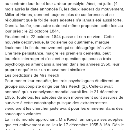
au contraire leur foi et leur ardeur prosélyte. Ainsi, mi-juillet (4
mois après la date annoncée !), les deux leaders du mouvement,
Miller et Himes, donnent toujours plus de conférences et se
réjouissent que la foi de leurs adeptes n’a jamais été aussi forte.
Dans la foulée, une autre date est même proposée, cette fois au
jour près : le 22 octobre 1844.
Finalement le 22 octobre 1844 passe et rien ne vient. Cette
nouvelle déconvenue, la troisième ou quatrième, marque
finalement la fin du mouvement qui se désagrége très vite.
Une telle persistance, malgré les premiers démentis, peut
toutefois interroger et c’est cette question qui poussa trois
psychologues américains à mener, dans les années 1950, leur
propre enquête sur un mouvement similaire.
Les prédictions de Mrs Keech
Pour mener leur enquête, les trois psychologues étudièrent un
groupe soucoupiste dirigé par Mrs Keech (2). Celle-ci avait
annoncé qu’un cataclysme mondial aurait lieu le 21 décembre
1955. Toutefois, les adeptes de son mouvement sont assurés de
survivre à cette catastrophe puisque des extraterrestres
viendraient les chercher juste avant pour les emmener dans des
soucoupes volantes.
La fin du monde approchant, Mrs Keech annonça à ses adeptes
que cet enlèvement aura lieu le 17 décembre 1955 à 16h. Dès le