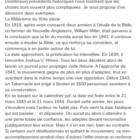
(nombreux) précédents historiques nous montrent que les
choses sont souvent plus compliquées. Je vous propose d’en
découvrir deux exemples.
Le Millérisme du XIXe siècle
En 1818, après avoir consacré deux années à l’étude de la Bible,
un fermier de Nouvelle-Angleterre, William Miller, était parvenu à
la conclusion que la fin du monde aurait lieu en 1843. Il continua
ensuite à étudier la Bible, ce qui renforça sa conviction, et
commença à en parler autour de lui.
La date approchant, la prédication fut intensifiée. En 1839, il
rencontre Joshua V. Himes. Tous les deux décident alors de
lancer un journal pour propager cette théorie. A l’approche de
1843, le mouvement gagne de plus en plus d’adeptes, tout en
suscitant dans le même temps une vive opposition. Début 1843,
un Tabernacle est érigé à Boston et 3500 personnes assistent à
sa consécration.
En se basant sur le calendrier juif, la date est fixée entre le 21
mars 1843 et le 21 mars 1844. Durant cette année, les jours
s’écoulent mais l’ardeur ne faiblit pas. Puis vient la date fatidique
qui est passée… et dépassée. On aurait pu alors s’attendre à
une perte totale de confiance, les adeptes devant reconnaître
publiquement leur erreur. Mais il n’en est rien, bien au contraire.
Si certains sont désillusionnés et quittent le mouvement, ce non-
accomplissement produit chez d’autres l’effet inverse et renforce