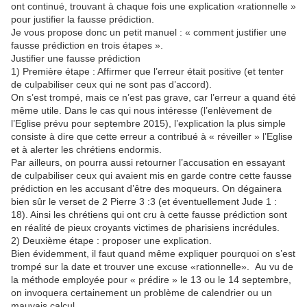
ont continué, trouvant à chaque fois une explication «rationnelle »
pour justifier la fausse prédiction.
Je vous propose donc un petit manuel : « comment justifier une
fausse prédiction en trois étapes ».
Justifier une fausse prédiction
1) Première étape : Affirmer que l’erreur était positive (et tenter
de culpabiliser ceux qui ne sont pas d’accord).
On s’est trompé, mais ce n’est pas grave, car l’erreur a quand été
même utile. Dans le cas qui nous intéresse (l’enlèvement de
l’Eglise prévu pour septembre 2015), l’explication la plus simple
consiste à dire que cette erreur a contribué à « réveiller » l’Eglise
et à alerter les chrétiens endormis.
Par ailleurs, on pourra aussi retourner l’accusation en essayant
de culpabiliser ceux qui avaient mis en garde contre cette fausse
prédiction en les accusant d’être des moqueurs. On dégainera
bien sûr le verset de 2 Pierre 3 :3 (et éventuellement Jude 1 :
18). Ainsi les chrétiens qui ont cru à cette fausse prédiction sont
en réalité de pieux croyants victimes de pharisiens incrédules.
2) Deuxième étape : proposer une explication.
Bien évidemment, il faut quand même expliquer pourquoi on s’est
trompé sur la date et trouver une excuse «rationnelle». Au vu de
la méthode employée pour « prédire » le 13 ou le 14 septembre,
on invoquera certainement un problème de calendrier ou un
mauvais calcul.