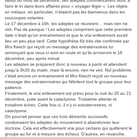
début du mois de décembre, ses adeptes commencèrent donc à
faire le tri dans leurs affaires pour « voyager léger ». Les objets
en métaux, en particulier, n’étaient pas les bienvenus dans les
soucoupes volantes.
Le 17 décembre à 16h, les adeptes se réunirent… mais rien ne
vint. Pas de panique ! Les adeptes comprirent que cette première
date n’était qu’un entrainement et que le vrai enlèvement aurait
lieu un peu plus tard. Cette hypothèse fût très vite confirmée par
Mrs Keech qui reçoit un message des extraterrestres lui
annonçant que ceux-ci sont en route et qu’ils arriveront le 18
décembre, peu après minuit.
Les adeptes se préparent donc à nouveau à partir et attendent
jusqu’à 3h20 du matin, mais là encore, rien ne vint. Nul problème,
c’était encore un entrainement et Mrs Keech reçoit un nouveau
message des extraterrestres qui félicitent tout le groupe pour leur
patience.
Finalement, le vrai enlèvement est prévu pour la nuit du 20 au 21
décembre, juste avant le cataclysme. Troisième attente et
troisième échec. Cette fois-ci, il n’y ni extraterrestres, ni
cataclysme.
On pourrait penser que ces trois démentis successifs
conduiraient les adeptes du mouvement à abandonner leur
doctrine. Cela est effectivement vrai pour certains qui quittèrent le
groupe au fur et à mesure des échecs. D’autres, en revanche,