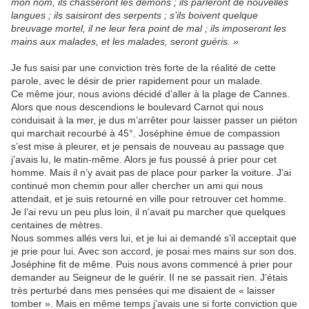
mon nom, ils chasseront les démons ; ils parleront de nouvelles
langues ; ils saisiront des serpents ; s’ils boivent quelque
breuvage mortel, il ne leur fera point de mal ; ils imposeront les
mains aux malades, et les malades, seront guéris. »
Je fus saisi par une conviction très forte de la réalité de cette
parole, avec le désir de prier rapidement pour un malade.
Ce même jour, nous avions décidé d’aller à la plage de Cannes.
Alors que nous descendions le boulevard Carnot qui nous
conduisait à la mer, je dus m’arrêter pour laisser passer un piéton
qui marchait recourbé à 45°. Joséphine émue de compassion
s’est mise à pleurer, et je pensais de nouveau au passage que
j’avais lu, le matin-même. Alors je fus poussé à prier pour cet
homme. Mais il n’y avait pas de place pour parker la voiture. J’ai
continué mon chemin pour aller chercher un ami qui nous
attendait, et je suis retourné en ville pour retrouver cet homme.
Je l’ai revu un peu plus loin, il n’avait pu marcher que quelques
centaines de mètres.
Nous sommes allés vers lui, et je lui ai demandé s’il acceptait que
je prie pour lui. Avec son accord, je posai mes mains sur son dos.
Joséphine fit de même. Puis nous avons commencé à prier pour
demander au Seigneur de le guérir. II ne se passait rien. J’étais
très perturbé dans mes pensées qui me disaient de « laisser
tomber ». Mais en même temps j’avais une si forte conviction que