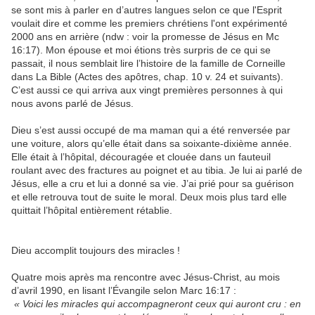
se sont mis à parler en d’autres langues selon ce que l'Esprit
voulait dire et comme les premiers chrétiens l'ont expérimenté
2000 ans en arrière (ndw : voir la promesse de Jésus en Mc
16:17). Mon épouse et moi étions très surpris de ce qui se
passait, il nous semblait lire l’histoire de la famille de Corneille
dans La Bible (Actes des apôtres, chap. 10 v. 24 et suivants).
C’est aussi ce qui arriva aux vingt premières personnes à qui
nous avons parlé de Jésus.
Dieu s’est aussi occupé de ma maman qui a été renversée par
une voiture, alors qu’elle était dans sa soixante-dixième année.
Elle était à l’hôpital, découragée et clouée dans un fauteuil
roulant avec des fractures au poignet et au tibia. Je lui ai parlé de
Jésus, elle a cru et lui a donné sa vie. J’ai prié pour sa guérison
et elle retrouva tout de suite le moral. Deux mois plus tard elle
quittait l’hôpital entièrement rétablie.
Dieu accomplit toujours des miracles !
Quatre mois après ma rencontre avec Jésus-Christ, au mois
d’avril 1990, en lisant l’Évangile selon Marc 16:17 :
« Voici les miracles qui accompagneront ceux qui auront cru : en