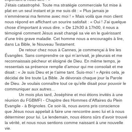
J’étais catastrophé. Toute ma stratégie commerciale fut mise à
plat en un seul instant et je me suis dit : « Plus jamais je
n’emmènerai ma femme avec moi ! » Mais voilà que mon client
nous répond en affichant un sourire satisfait : « Oui ! J’ai quelque
chose d’important à vous dire. » De 12h30 à 17h00, il nous a
témoigné comment Jésus avait changé sa vie en le guérissant
d’une très grave maladie. Cet homme nous a encouragés à lire,
dans La Bible, le Nouveau Testament.
De retour chez nous à Cannes, je commençai à lire les
Évangiles. Sans comprendre ce qui m’arrivait, je pleurais et me
reconnaissais pécheur et éloigné de Dieu. En même temps, je
ressentais sa présence remplie d’amour qui me consolait et me
disait : « Je suis Dieu et je t’aime tant. Suis-moi ! » Après cela, je
décidai de lire toute La Bible. Je dévorais chaque jour la Parole
de Dieu. Je voulais connaître tout ce qu’elle disait pour pouvoir le
communiquer aux autres...
Un mois plus tard, Joséphine et moi étions invités à une
réunion du FGBMFI - Chapitre des Hommes d'Affaires du Plein
Evangile - à Brignoles. Ce soir-là, nous avons pris conscience
que Jésus nous appelait à faire une rencontre avec lui et à nous
déterminer pour lui. Le lendemain, nous étions sûrs d’avoir trouvé
la vérité, et nous nous sentions comme naissant à une nouvelle
vie.