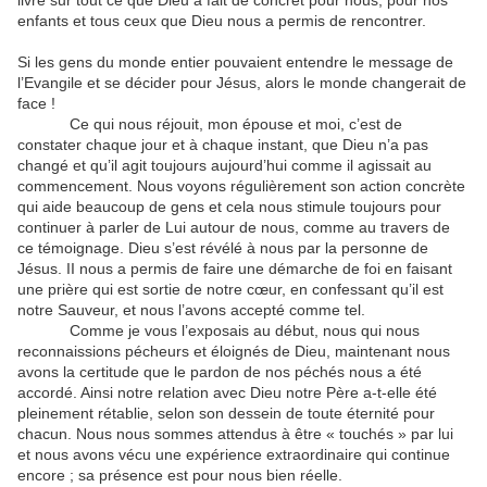
livre sur tout ce que Dieu a fait de concret pour nous, pour nos
enfants et tous ceux que Dieu nous a permis de rencontrer.
Si les gens du monde entier pouvaient entendre le message de
l’Evangile et se décider pour Jésus, alors le monde changerait de
face !
Ce qui nous réjouit, mon épouse et moi, c’est de
constater chaque jour et à chaque instant, que Dieu n’a pas
changé et qu’il agit toujours aujourd’hui comme il agissait au
commencement. Nous voyons régulièrement son action concrète
qui aide beaucoup de gens et cela nous stimule toujours pour
continuer à parler de Lui autour de nous, comme au travers de
ce témoignage. Dieu s’est révélé à nous par la personne de
Jésus. II nous a permis de faire une démarche de foi en faisant
une prière qui est sortie de notre cœur, en confessant qu’il est
notre Sauveur, et nous l’avons accepté comme tel.
Comme je vous l’exposais au début, nous qui nous
reconnaissions pécheurs et éloignés de Dieu, maintenant nous
avons la certitude que le pardon de nos péchés nous a été
accordé. Ainsi notre relation avec Dieu notre Père a-t-elle été
pleinement rétablie, selon son dessein de toute éternité pour
chacun. Nous nous sommes attendus à être « touchés » par lui
et nous avons vécu une expérience extraordinaire qui continue
encore ; sa présence est pour nous bien réelle.