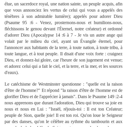
élue, un sacerdoce royal, une nation sainte, un peuple acquis, afin
que vous annonciez les vertus de celui qui vous a appelés des
ténèbres à son admirable lumière); appelés pour adorer Dieu
(
Psaume 95 :6
- Venez, prosternons-nous et humilions-nous,
fléchissons le genou devant l'Éternel, notre créateur) et ordonné
d'adorer Dieu (
Apocalypse 14 :6 à 7
- Je vis un autre ange qui
volait par le milieu du ciel, ayant un Évangile éternel, pour
l'annoncer aux habitants de la terre, à toute nation, à toute tribu, à
toute langue, et à tout peuple. Il disait d'une voix forte : craignez
Dieu, et donnez-lui gloire, car l'heure de son jugement est venue;
et adorez celui qui a fait le ciel, et la terre, et la mer, et les sources
d'eaux).
Le catéchisme de Westminster questionne : "quelle est la raison
d'être de l'homme?" Et répond "la raison d'être de l'homme est de
glorifier Dieu et de l'apprécier à jamais". Dans le
Psaume 149 :2-4
nous apprenons que durant l'adoration, Dieu qui trouve sa joie en
nous et nous en Lui : "Israël, réjouis-toi : Il est ton Créateur;
peuple de Sion, quelle joie! Il est ton roi. Qu'on loue le Seigneur
par des danses, qu'on le célèbre au rythme du tambourin et aux