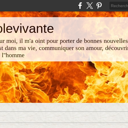
olevivante
 sur moi, il m'a oint pour porter de bonnes nouvelle
st dans ma vie, communiquer son amour, découvrir
e l''homme