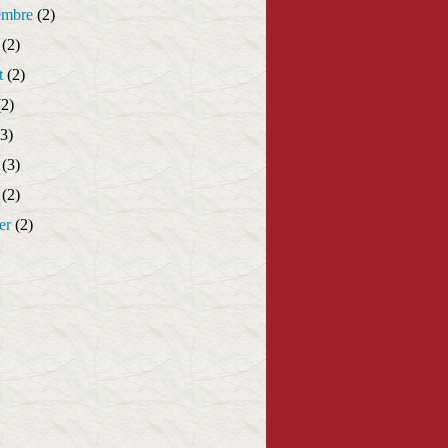
embre
(2)
(2)
t
(2)
2)
3)
(3)
(2)
er
(2)