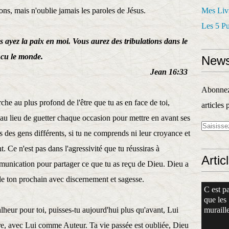
ons, mais n'oublie jamais les paroles de Jésus.
Mes Liv
Les 5 P
us ayez la paix en moi. Vous aurez des tribulations dans le
ncu le monde.
News
 16:33
Abonnez-
he au plus profond de l'être que tu as en face de toi,
articles 
i au lieu de guetter chaque occasion pour mettre en avant ses
s des gens différents, si tu ne comprends ni leur croyance et
. Ce n'est pas dans l'agressivité que tu réussiras à
Artic
mmunication pour partager ce que tu as reçu de Dieu. Dieu a
e ton prochain avec discernement et sagesse.
C est pa
que les
lheur pour toi, puisses-tu aujourd'hui plus qu'avant, Lui
muraille
ire, avec Lui comme Auteur. Ta vie passée est oubliée, Dieu