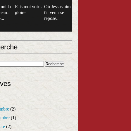
moi la
Fais moi voir ta
Où Jéssus aime
Jean-
gloire
t'il venir se
...
repose...
erche
ives
mbre
(2)
mbre
(1)
bre
(2)