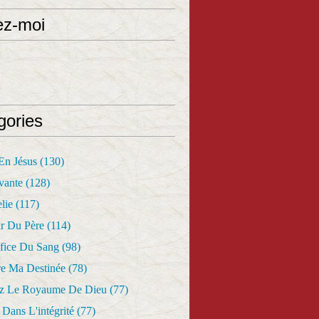
ez-moi
gories
 En Jésus
(130)
vante
(128)
lie
(117)
r Du Père
(114)
fice Du Sang
(98)
re Ma Destinée
(78)
z Le Royaume De Dieu
(77)
Dans L'intégrité
(77)