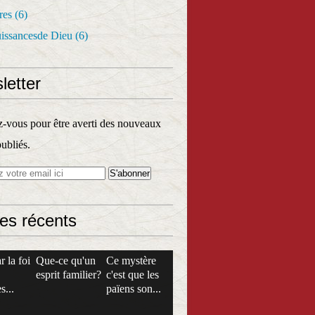
res
(6)
uissancesde Dieu
(6)
letter
vous pour être averti des nouveaux
publiés.
les récents
r la foi
Que-ce qu'un
Ce mystère
esprit familier?
c'est que les
s...
païens son...