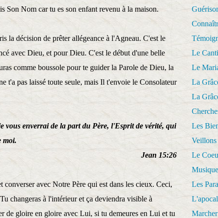
is Son Nom car tu es son enfant revenu à la maison.
Guériso
Connaît
ris la décision de prêter allégeance à l'Agneau. C'est le
Témoig
cé avec Dieu, et pour Dieu. C'est le début d'une belle
Le Cant
 auras comme boussole pour te guider la Parole de Dieu, la
Le Mari
 t'a pas laissé toute seule, mais Il t'envoie le Consolateur
La Grâc
La Grâc
Cherche
 vous enverrai de la part du Père, l'Esprit de vérité, qui
Les Bie
e moi.
Veillons
Jean 15:26
Le Coeu
Musique
et converser avec Notre Père qui est dans les cieux. Ceci,
Les Par
. Tu changeras à l'intérieur et ça deviendra visible à
L'apoca
ler de gloire en gloire avec Lui, si tu demeures en Lui et tu
Marcher 