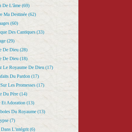
n De L'âme
(69)
re Ma Destinée
(62)
nages
(60)
ique Des Cantiques
(33)
age
(29)
e De Dieu
(28)
e De Dieu
(18)
z Le Royaume De Dieu
(17)
nfaits Du Pardon
(17)
 Sur Les Promesses
(17)
r Du Père
(14)
 Et Adoration
(13)
aboles Du Royaume
(13)
lypse
(7)
Dans L'intégrit
(6)