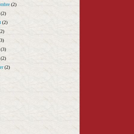
embre
(2)
(2)
t
(2)
2)
3)
(3)
(2)
er
(2)