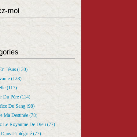
ez-moi
gories
 En Jésus
(130)
vante
(128)
lie
(117)
r Du Père
(114)
fice Du Sang
(98)
re Ma Destinée
(78)
z Le Royaume De Dieu
(77)
Dans L'intégrité
(77)