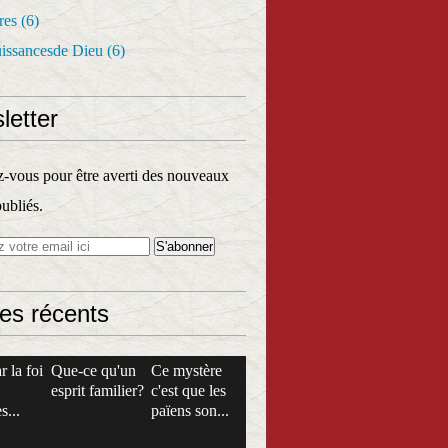
res
(6)
uissancesde Dieu
(6)
letter
vous pour être averti des nouveaux
publiés.
les récents
r la foi
Que-ce qu'un
Ce mystère
esprit familier?
c'est que les
s...
païens son...