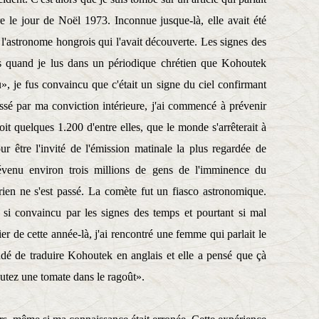
e le jour de Noël 1973. Inconnue jusque-là, elle avait été
astronome hongrois qui l'avait découverte. Les signes des
s quand je lus dans un périodique chrétien que Kohoutek
u», je fus convaincu que c'était un signe du ciel confirmant
ssé par ma conviction intérieure, j'ai commencé à prévenir
it quelques 1.200 d'entre elles, que le monde s'arrêterait à
 être l'invité de l'émission matinale la plus regardée de
révenu environ trois millions de gens de l'imminence du
rien ne s'est passé. La comète fut un fiasco astronomique.
, si convaincu par les signes des temps et pourtant si mal
er de cette année-là, j'ai rencontré une femme qui parlait le
dé de traduire Kohoutek en anglais et elle a pensé que çà
utez une tomate dans le ragoût».