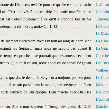
volonté de Dieu sera révélée pour ce qu'elle est : un chemin
Guériso
Lui. C'est une vérité indiscutable. La seule manière de se
Connaît
ist est d'obéir fidèlement à ce qu'Il a ordonné lors de Sa
Témoig
dement a été : «Suis-moi.» (Jn 1. 43).
Le Cant
Le Mari
t de marcher fidèlement avec Lui tout au long de notre vie?
La Grâc
proximité du Seigneur, mais nous ne savons pas quand Il
La Grâc
es temps est proche, il se pourrait que des années s'écoulent
Cherche
héties. Quoi qu'il en soit, notre appel est de suivre l'Agneau
Les Bie
Veillons
oyons que dès le début, le Seigneur a toujours pourvu pour
Le Coeu
 qu'il se soit passé dans le monde, les serviteurs de Dieu
Musique
es et de l'anxiété de leur époque. Leur marche avec Dieu les
Les Par
L'apoca
eraient Son retour seraient à l'image des jours de Noé.
Marcher 