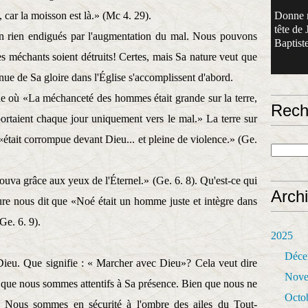
e, car la moisson est là.» (Mc 4. 29).
Donne 
tête de 
n rien endigués par l'augmentation du mal. Nous pouvons
Baptiste
es méchants soient détruits! Certes, mais Sa nature veut que
ue de Sa gloire dans l'Église s'accomplissent d'abord.
e où «La méchanceté des hommes était grande sur la terre,
Rech
portaient chaque jour uniquement vers le mal.» La terre sur
e, «était corrompue devant Dieu... et pleine de violence.» (Ge.
uva grâce aux yeux de l'Éternel.» (Ge. 6. 8). Qu'est-ce qui
Arch
ure nous dit que «Noé était un homme juste et intègre dans
Ge. 6. 9).
2025
Déce
Dieu. Que signifie : « Marcher avec Dieu»? Cela veut dire
Nove
 que nous sommes attentifs à Sa présence. Bien que nous ne
Octo
. Nous sommes en sécurité à l'ombre des ailes du Tout-