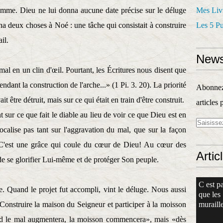
mme. Dieu ne lui donna aucune date précise sur le déluge
Mes Liv
na deux choses à Noé : une tâche qui consistait à construire
Les 5 P
il.
News
mal en un clin d'œil. Pourtant, les Écritures nous disent que
ndant la construction de l'arche...» (1 Pi. 3. 20). La priorité
Abonnez-
t être détruit, mais sur ce qui était en train d'être construit.
articles 
sur ce que fait le diable au lieu de voir ce que Dieu est en
ocalise pas tant sur l'aggravation du mal, que sur la façon
t! C'est une grâce qui coule du cœur de Dieu! Au cœur des
Artic
de se glorifier Lui-même et de protéger Son peuple.
C est pa
. Quand le projet fut accompli, vint le déluge. Nous aussi
que les
Construire la maison du Seigneur et participer à la moisson
muraille
and le mal augmentera, la moisson commencera», mais «dès