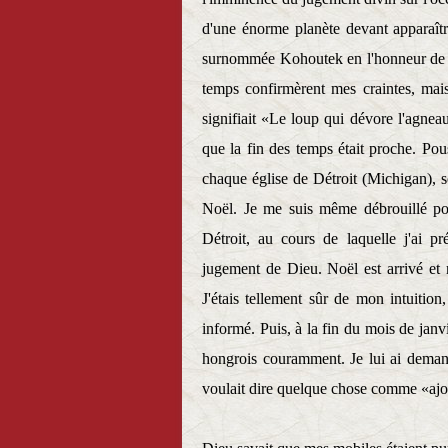
d'une énorme planète devant apparaîtr
surnommée Kohoutek en l'honneur de l'
temps confirmèrent mes craintes, mai
signifiait «Le loup qui dévore l'agnea
que la fin des temps était proche. Pou
chaque église de Détroit (Michigan), so
Noël. Je me suis même débrouillé pour
Détroit, au cours de laquelle j'ai p
jugement de Dieu. Noël est arrivé et 
J'étais tellement sûr de mon intuition
informé. Puis, à la fin du mois de janvi
hongrois couramment. Je lui ai deman
voulait dire quelque chose comme «ajo