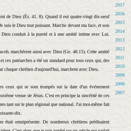
2017
2016
mi de Dieu (És. 41. 8). Quand il eut quatre-vingt dix-neuf
2015
 «Je suis le Dieu tout puissant. Marche devant ma face, et sois
2014
 Dieu conduit à la pureté et à une amitié intime avec Lui.
2013
2012
acob, marchèrent aussi avec Dieu (Ge. 48.15). Cette amitié
2011
 et ces patriarches a été un standard pour tous ceux qui, des
2010
par chaque chrétien d'aujourd'hui, marchent avec Dieu.
2009
2008
rs ceux qui se sont trompés sur la date d'un événement
2007
uxième venue de Jésus. C'est en principe la sincérité de ces
es tant sur le plan régional que national. J'ai moi-même fait
oixante-dix.
re était omniprésente. De nombreux chrétiens prédisaient
dent. C'est alors que je suis tombé sur un article qui parlait