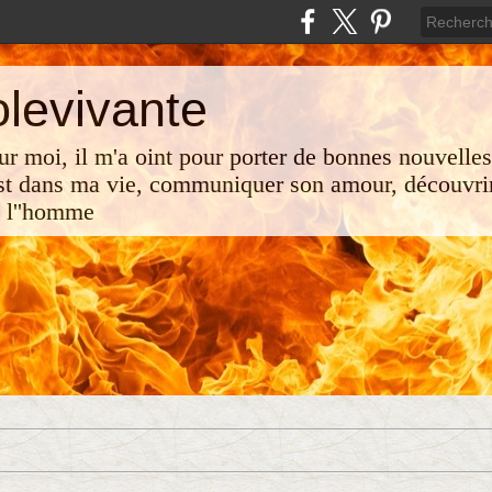
olevivante
 sur moi, il m'a oint pour porter de bonnes nouvelle
st dans ma vie, communiquer son amour, découvrir
e l''homme