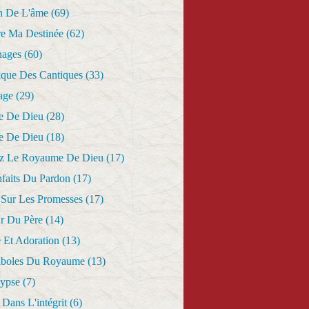
n De L'âme
(69)
re Ma Destinée
(62)
nages
(60)
ique Des Cantiques
(33)
age
(29)
e De Dieu
(28)
e De Dieu
(18)
z Le Royaume De Dieu
(17)
nfaits Du Pardon
(17)
 Sur Les Promesses
(17)
r Du Père
(14)
 Et Adoration
(13)
aboles Du Royaume
(13)
lypse
(7)
Dans L'intégrit
(6)