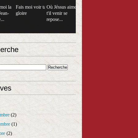
moi la
Fais moi voir ta
Où Jéssus aime
Jean-
gloire
t'il venir se
...
repose...
erche
ives
mbre
(2)
mbre
(1)
bre
(2)