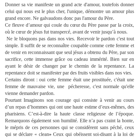
Donner sa vie manifeste un grand acte d'amour, toutefois donner
celui qui nous est le plus cher, l'unique, démontre un amour plus
grand encore. Ne galvaudons donc pas l'amour du Père.
Ce fleuve d’amour qui coule du cœur du Père passe par la croix,
où le cœur de jésus fut transpercé, avant de venir jusqu’à nous.
Ne le bloquons pas dans nos vies. Recevoir le pardon c'est tout
simple. Il suffit de se reconnaître coupable comme cette femme et
de venir en reconnaissant que seul jésus a obtenu du Père, par son
sacrifice, cette immense grâce ou cadeau immérité. Bien sur en
ayant le désir de changer par le chemin de la repentance. La
repentance doit se manifester par des fruits visibles dans nos vies.
Certains diront : oui cette femme était une prostituée, c'était une
femme de mauvaise vie, une pécheresse, c'est normale qu'elle
vienne demander pardon.
Pourtant Imaginons son courage qui consiste à venir au cours
d’un repas d’hommes qui ont une haute estime d’eux-mêmes, des
pharisiens. C’est-à-dire la haute classe religieuse de l’époque.
Remarquons également son humilité. Elle n’a pas craint la honte,
le mépris de ces personnes qui se considèrent sans péché, ceux
qui se déclare « clean
»
Ceux qui obéissent soi-disant à la loi de