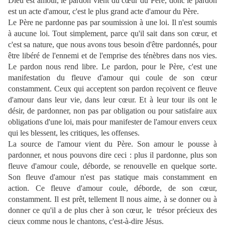
Dieu est amour, le pardon vient du cœur du Père, donc le pardon
est un acte d'amour, c'est le plus grand acte d'amour du Père.
Le Père ne pardonne pas par soumission à une loi. Il n'est soumis
à aucune loi. Tout simplement, parce qu'il sait dans son cœur, et
c'est sa nature, que nous avons tous besoin d'être pardonnés, pour
être libéré de l'ennemi et de l'emprise des ténèbres dans nos vies.
Le pardon nous rend libre. Le pardon, pour le Père, c'est une
manifestation du fleuve d'amour qui coule de son cœur
constamment. Ceux qui acceptent son pardon reçoivent ce fleuve
d'amour dans leur vie, dans leur cœur. Et à leur tour ils ont le
désir, de pardonner, non pas par obligation ou pour satisfaire aux
obligations d'une loi, mais pour manifester de l'amour envers ceux
qui les blessent, les critiques, les offenses.
La source de l'amour vient du Père. Son amour le pousse à
pardonner, et nous pouvons dire ceci : plus il pardonne, plus son
fleuve d'amour coule, déborde, se renouvelle en quelque sorte.
Son fleuve d'amour n'est pas statique mais constamment en
action. Ce fleuve d'amour coule, déborde, de son cœur,
constamment. Il est prêt, tellement Il nous aime, à se donner ou à
donner ce qu'il a de plus cher à son cœur, le
trésor précieux des
cieux comme nous le chantons, c'est-à-dire Jésus.