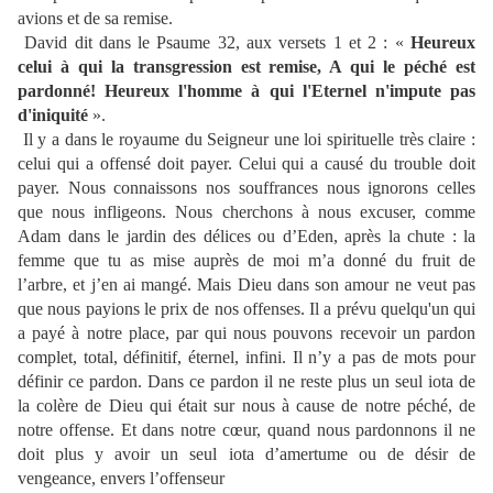
avions et de sa remise.
David dit dans le Psaume 32, aux versets 1 et 2 : «
Heureux
celui à qui la transgression est remise, A qui le péché est
pardonné! Heureux l'homme à qui l'Eternel n'impute pas
d'iniquité
».
Il y a dans le royaume du Seigneur une loi spirituelle très claire :
celui qui a offensé doit payer. Celui qui a causé du trouble doit
payer. Nous connaissons nos souffrances nous ignorons celles
que nous infligeons. Nous cherchons à nous excuser, comme
Adam dans le jardin des délices ou d’Eden, après la chute : la
femme que tu as mise auprès de moi m’a donné du fruit de
l’arbre, et j’en ai mangé. Mais Dieu dans son amour ne veut pas
que nous payions le prix de nos offenses. Il a prévu quelqu'un qui
a payé à notre place, par qui nous pouvons recevoir un pardon
complet, total, définitif, éternel, infini. Il n’y a pas de mots pour
définir ce pardon. Dans ce pardon il ne reste plus un seul iota de
la colère de Dieu qui était sur nous à cause de notre péché, de
notre offense. Et dans notre cœur, quand nous pardonnons il ne
doit plus y avoir un seul iota d’amertume ou de désir de
vengeance, envers l’offenseur