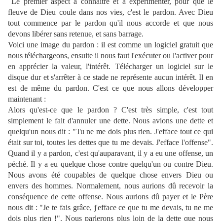
Le premier aspect à connaître et à expérimenter, pour que le
fleuve de Dieu coule dans nos vies, c'est le pardon. Avec Dieu
tout commence par le pardon qu'il nous accorde et que nous
devons libérer sans retenue, et sans barrage.
Voici une image du pardon : il est comme un logiciel gratuit que
nous téléchargeons, ensuite il nous faut l'exécuter ou l'activer pour
en apprécier la valeur, l'intérêt. Télécharger un logiciel sur le
disque dur et s'arrêter à ce stade ne représente aucun intérêt. Il en
est de même du pardon. C'est ce que nous allons développer
maintenant :
Alors qu'est-ce que le pardon ? C'est très simple, c'est tout
simplement le fait d'annuler une dette. Nous avions une dette et
quelqu'un nous dit : "Tu ne me dois plus rien. J'efface tout ce qui
était sur toi, toutes les dettes que tu me devais. J'efface l'offense".
Quand il y a pardon, c'est qu'auparavant, il y a eu une offense, un
péché. Il y a eu quelque chose contre quelqu'un ou contre Dieu.
Nous avons été coupables de quelque chose envers Dieu ou
envers des hommes. Normalement, nous aurions dû recevoir la
conséquence de cette offense. Nous aurions dû payer et le Père
nous dit : "Je te fais grâce, j'efface ce que tu me devais, tu ne me
dois plus rien !". Nous parlerons plus loin de la dette que nous