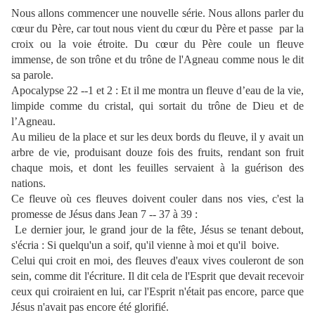
Nous allons commencer une nouvelle série. Nous allons parler du
cœur du Père, car tout nous vient du cœur du Père et passe
par la
croix ou la voie étroite. Du cœur du Père coule un fleuve
immense, de son trône et du trône de l'Agneau comme nous le dit
sa parole.
Apocalypse 22 --1 et 2 : Et il me montra un fleuve d’eau de la vie,
limpide comme du cristal, qui sortait du trône de Dieu et de
l’Agneau.
Au milieu de la place et sur les deux bords du fleuve, il y avait un
arbre de vie, produisant douze fois des fruits, rendant son fruit
chaque mois, et dont les feuilles servaient à la guérison des
nations.
Ce fleuve où ces fleuves doivent couler dans nos vies, c'est la
promesse de Jésus dans Jean 7 -- 37 à 39 :
Le dernier jour, le grand jour de la fête, Jésus se tenant debout,
s'écria : Si quelqu'un a soif, qu'il vienne à moi et qu'il
boive.
Celui qui croit en moi, des fleuves d'eaux vives couleront de son
sein, comme dit l'écriture. Il dit cela de l'Esprit que devait recevoir
ceux qui croiraient en lui, car l'Esprit n'était pas encore, parce que
Jésus n'avait pas encore été glorifié.