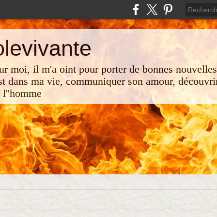
olevivante
 sur moi, il m'a oint pour porter de bonnes nouvelle
st dans ma vie, communiquer son amour, découvrir
e l''homme