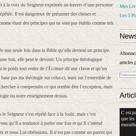
béi à la voix du Seigneur exprimée au travers d’une personne
Mes Liv
s répétée. Il est dangereux de présumer des choses et
Les 5 P
comme étant des principes qui ne sont pas établis comme tels
News
ée une seule fois dans la Bible qu’elle devient un principe.
Abonnez-
une fois, elle peut le devenir. Un principe théologique
articles 
 le poids tout entier de l’Écriture dit une chose et qu’un
e base pas ma théologie sur celui-ci, mais sur l’ensemble de
chercher à comprendre ce qui semble être l’exception, mais
Artic
logie ou notre enseignement dessus.
C est pa
e Seigneur s’est répété face à la foule, mais c’est
que les
ns qu’Il a tendance à parler une fois et qu’Il s’attend
muraille
ix et nous Lui obéissions. Il n’est pas comme un parent qui