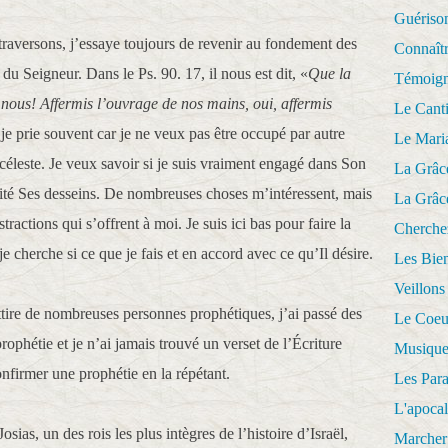
Guériso
raversons, j’essaye toujours de revenir au fondement des
Connaît
 du Seigneur. Dans le Ps. 90. 17, il nous est dit, «
Que la
Témoig
r nous! Affermis l’ouvrage de nos mains, oui, affermis
Le Cant
je prie souvent car je ne veux pas être occupé par autre
Le Mari
céleste. Je veux savoir si je suis vraiment engagé dans Son
La Grâc
alité Ses desseins. De nombreuses choses m’intéressent, mais
La Grâc
stractions qui s’offrent à moi. Je suis ici bas pour faire la
Cherche
 cherche si ce que je fais et en accord avec ce qu’Il désire.
Les Bie
Veillons
ttire de nombreuses personnes prophétiques, j’ai passé des
Le Coeu
ophétie et je n’ai jamais trouvé un verset de l’Écriture
Musique
onfirmer une prophétie en la répétant.
Les Par
L'apoca
as, un des rois les plus intègres de l’histoire d’Israël,
Marcher 