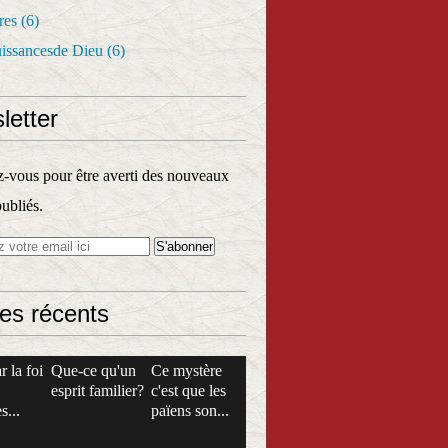
res
(6)
uissancesde Dieu
(6)
letter
vous pour être averti des nouveaux
publiés.
les récents
r la foi
Que-ce qu'un
Ce mystère
esprit familier?
c'est que les
s...
païens son...