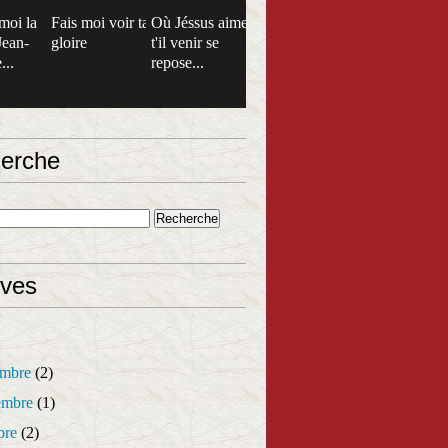
moi la
Fais moi voir ta
Où Jéssus aime
Jean-
gloire
t'il venir se
...
repose...
erche
ives
mbre
(2)
mbre
(1)
bre
(2)