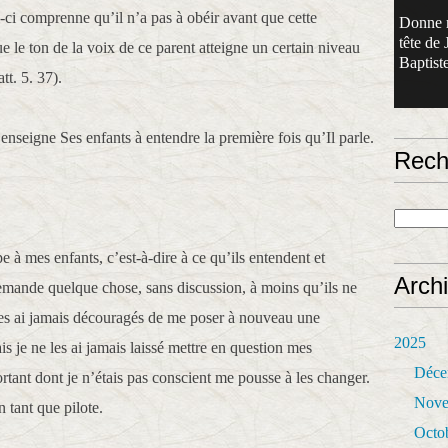
-ci comprenne qu’il n’a pas à obéir avant que cette
Donne 
tête de 
ue le ton de la voix de ce parent atteigne un certain niveau
Baptiste
tt. 5. 37).
nseigne Ses enfants à entendre la première fois qu’Il parle.
Rech
 à mes enfants, c’est-à-dire à ce qu’ils entendent et
Arch
demande quelque chose, sans discussion, à moins qu’ils ne
les ai jamais découragés de me poser à nouveau une
2025
s je ne les ai jamais laissé mettre en question mes
Déce
rtant dont je n’étais pas conscient me pousse à les changer.
Nove
n tant que pilote.
Octo