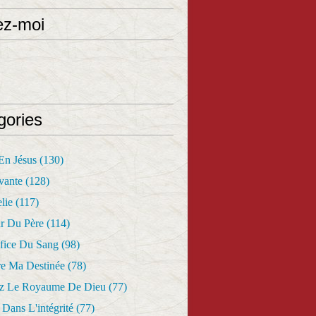
ez-moi
gories
 En Jésus
(130)
vante
(128)
lie
(117)
r Du Père
(114)
fice Du Sang
(98)
re Ma Destinée
(78)
z Le Royaume De Dieu
(77)
Dans L'intégrité
(77)