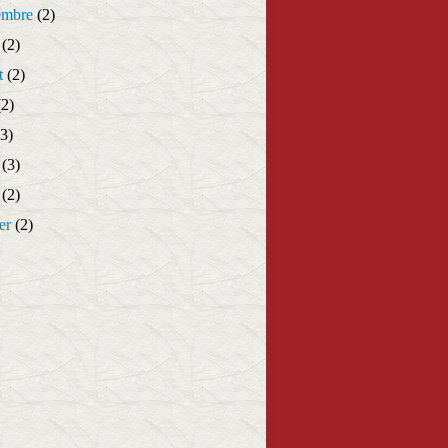
embre
(2)
(2)
t
(2)
2)
3)
(3)
(2)
er
(2)