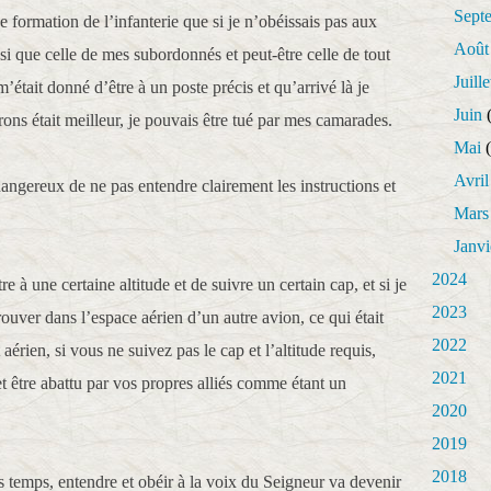
Sept
formation de l’infanterie que si je n’obéissais pas aux
Août
si que celle de mes subordonnés et peut-être celle de tout
Juille
m’était donné d’être à un poste précis et qu’arrivé là je
Juin
(
rons était meilleur, je pouvais être tué par mes camarades.
Mai
(
Avril
t dangereux de ne pas entendre clairement les instructions et
Mars
Janvi
2024
tre à une certaine altitude et de suivre un certain cap, et si je
2023
ouver dans l’espace aérien d’un autre avion, ce qui était
2022
aérien, si vous ne suivez pas le cap et l’altitude requis,
2021
t être abattu par vos propres alliés comme étant un
2020
2019
2018
s temps, entendre et obéir à la voix du Seigneur va devenir