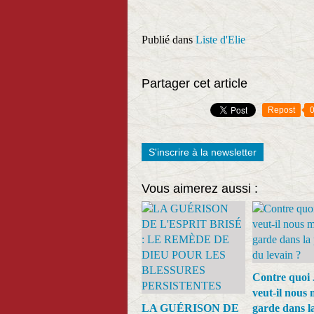
Publié dans
Liste d'Elie
Partager cet article
Repost
S'inscrire à la newsletter
Vous aimerez aussi :
Contre quoi 
veut-il nous 
LA GUÉRISON DE
garde dans l