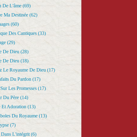
n De L'âme
(69)
re Ma Destinée
(62)
nages
(60)
ique Des Cantiques
(33)
age
(29)
e De Dieu
(28)
e De Dieu
(18)
z Le Royaume De Dieu
(17)
nfaits Du Pardon
(17)
 Sur Les Promesses
(17)
r Du Père
(14)
 Et Adoration
(13)
aboles Du Royaume
(13)
lypse
(7)
Dans L'intégrit
(6)