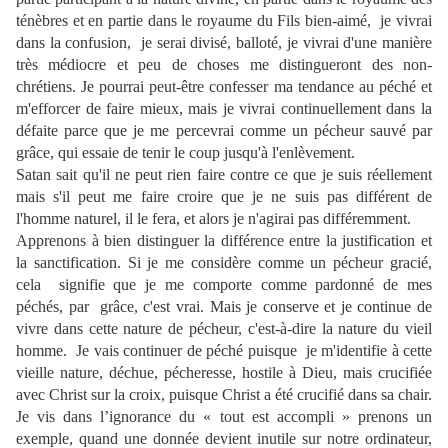
ténèbres et en partie dans le royaume du Fils bien-aimé,
je vivrai
dans la confusion,
je serai divisé, balloté, je vivrai d'une manière
très médiocre et peu de choses me distingueront des non-
chrétiens. Je pourrai peut-être confesser ma tendance au péché et
m'efforcer de faire mieux, mais je vivrai continuellement dans la
défaite parce que je me percevrai comme un pécheur sauvé par
grâce, qui essaie de tenir le coup jusqu'à l'enlèvement.
Satan sait qu'il ne peut rien faire contre ce que je suis réellement
mais s'il peut me faire croire que je ne suis pas différent de
l'homme naturel, il le fera, et alors je n'agirai pas différemment.
Apprenons à bien distinguer la différence entre la justification et
la sanctification. Si je me considère comme un pécheur gracié,
cela
signifie que je me comporte comme pardonné de mes
péchés, par
grâce, c'est vrai. Mais je conserve et je continue de
vivre dans cette nature de pécheur, c'est-à-dire la nature du vieil
homme.
Je vais continuer de péché puisque
je m'identifie à cette
vieille nature, déchue, pécheresse, hostile à Dieu, mais crucifiée
avec Christ sur la croix, puisque Christ a été crucifié dans sa chair.
Je vis dans l’ignorance du « tout est accompli » prenons un
exemple, quand une donnée devient inutile sur notre ordinateur,