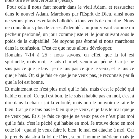
nous offre le nouvel Adam (Jésus).
Pour cela il nous faut mourir dans le vieil Adam, et ressusciter
dans le nouvel Adam. Marchons par l'Esprit de Dieu, ainsi nous
ne serons plus des enfants ballottés à tous vents de doctrine. Nous
ne connaîtrons plus de crises d'identité : un jour vivant comme un
pécheur pardonné, un jour comme juste et
le jour suivant sous le
poids de la culpabilité. Ne soyons pas étonné si nous marchons
dans la confusion. C'est ce que nous allons développer.
Romains 7-14 à 25 : nous savons, en effet, que la loi est
spirituelle, mais moi, je suis charnel, vendu au péché. Car je ne
sais pas ce que je fais : je ne fais pas ce que je veux, et je fais ce
que je hais. Or, si je fais ce que je ne veux pas, je reconnais par là
que la loi est bonne.
Et maintenant ce n'est plus moi qui le fais, mais c'est le péché qui
habite en moi. Ce qui est bon, je le sais n'habite pas en moi, c'est à
dire dans la chair : j'ai la volonté, mais non le pouvoir de faire le
bien. Car je ne fais pas le bien que je veux, et je fais le mal que je
ne veux pas. Et si je fais ce que je ne veux pas ce n’est plus moi
qui le fais, c'est le péché qui habite en moi. Je trouve donc en moi
cette loi : quand je veux faire le bien, le mal est attaché à moi. Car
je prends plaisir à la loi de Dieu, selon l'homme intérieur, mais je