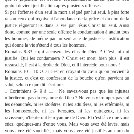
gratuit devient justification après plusieurs offenses
Si par l'offense d'un seul la mort a régné par lui seul, à plus forte
raison ceux qui reçoivent l'abondance de la grâce et du don de la
justice régneront-ils dans la vie par Jésus-Christ lui seul. Ainsi
donc, comme par une seule offense la condamnation à atteint tous
les hommes, de même par un seul acte de justice la justification
qui donne la vie s'étend à tous les hommes.
Romains 8-33 : qui accusera les élus de Dieu ? C’est lui qui
justifie. Qui les condamnera ? Christ est mort, bien plus, il est
ressuscité, il est à la droite de Dieu, et il intercède pour nous !
Romains 10 -- 10 : Car c'est en croyant du cœur qu'on parvient à
la justice, et c'est en confessant de la bouche qu'on parvient au
salut, selon ce que dit l'écriture.
1 Corinthiens 6- 9 à 11 : Ne savez-vous pas que les injustes
n’hériteront pas du royaume de Dieu ? Ne vous y trompez pas : ni
les débauchés, ni les idolâtres, ni les adultères, ni les efféminés, ni
les homosexuels, ni les ivrognes, ni les outrageux, ni les
ravisseurs, n'hériteront le royaume de Dieu. Et c'est là ce que vous
étiez, quelques-uns d'entre vous. Mais vous avez été lavés, mais
vous avez été sanctifiés, mais vous avez été justifiés au nom du