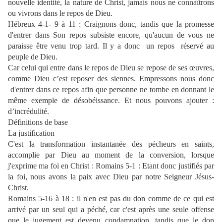
nouvelle identité, la nature de Christ, jamais nous ne connaîtrons
ou vivrons dans le repos de Dieu.
Hébreux 4-1- 9 à 11 : Craignons donc, tandis que la promesse
d'entrer dans Son repos subsiste encore, qu'aucun de vous ne
paraisse être venu trop tard. Il y a donc
un repos
réservé au
peuple de Dieu.
Car celui qui entre dans le repos de Dieu se repose de ses œuvres,
comme Dieu c’est reposer des siennes. Empressons nous donc
d'entrer dans ce repos afin que personne ne tombe en donnant le
même exemple de désobéissance. Et nous pouvons ajouter :
d’incrédulité.
Définitions de base
La justification
C'est la
transformation instantanée des pécheurs en saints
,
accomplie par Dieu au moment de la conversion, lorsque
j'exprime ma foi en Christ :
Romains 5-1 : Etant donc justifiés par
la foi, nous avons la paix avec Dieu par notre Seigneur Jésus-
Christ.
Romains 5-16 à 18 : il n'en est pas du don comme de ce qui est
arrivé par un seul qui a péché, car c'est après une seule offense
que le jugement est devenu condamnation, tandis que le don