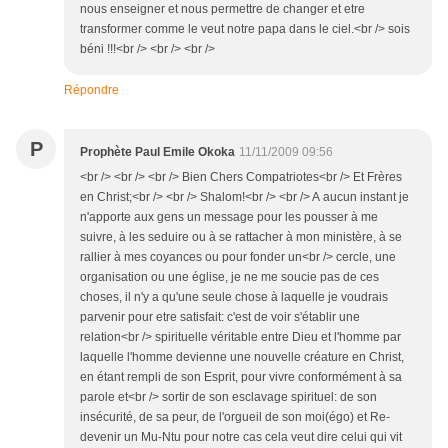
nous enseigner et nous permettre de changer et etre
transformer comme le veut notre papa dans le ciel.<br /> sois
béni !!!<br /> <br /> <br />
Répondre
P
Prophète Paul Emile Okoka
11/11/2009 09:56
<br /> <br /> <br /> Bien Chers Compatriotes<br /> Et Frères
en Christ;<br /> <br /> Shalom!<br /> <br /> A aucun instant je
n'apporte aux gens un message pour les pousser à me
suivre, à les seduire ou à se rattacher à mon ministère, à se
rallier à mes coyances ou pour fonder un<br /> cercle, une
organisation ou une église, je ne me soucie pas de ces
choses, il n'y a qu'une seule chose à laquelle je voudrais
parvenir pour etre satisfait: c'est de voir s'établir une
relation<br /> spirituelle véritable entre Dieu et l'homme par
laquelle l'homme devienne une nouvelle créature en Christ,
en étant rempli de son Esprit, pour vivre conformément à sa
parole et<br /> sortir de son esclavage spirituel: de son
insécurité, de sa peur, de l'orgueil de son moi(égo) et Re-
devenir un Mu-Ntu pour notre cas cela veut dire celui qui vit