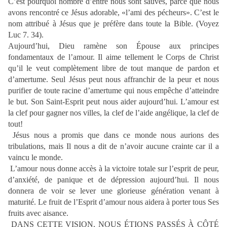
C’est pourquoi nombre d’entre nous sont sauvés, parce que nous
avons rencontré ce Jésus adorable, «l’ami des pécheurs». C’est le
nom attribué à Jésus que je préfère dans toute la Bible. (Voyez
Luc 7. 34).
Aujourd’hui, Dieu ramène son Épouse aux principes
fondamentaux de l’amour. Il aime tellement le Corps de Christ
qu’il le veut complètement libre de tout manque de pardon et
d’amertume. Seul Jésus peut nous affranchir de la peur et nous
purifier de toute racine d’amertume qui nous empêche d’atteindre
le but. Son Saint-Esprit peut nous aider aujourd’hui. L’amour est
la clef pour gagner nos villes, la clef de l’aide angélique, la clef de
tout!
Jésus nous a promis que dans ce monde nous aurions des
tribulations, mais Il nous a dit de n’avoir aucune crainte car il a
vaincu le monde.
L’amour nous donne accès à la victoire totale sur l’esprit de peur,
d’anxiété, de panique et de dépression aujourd’hui. Il nous
donnera de voir se lever une glorieuse génération venant à
maturité. Le fruit de l’Esprit d’amour nous aidera à porter tous Ses
fruits avec aisance.
DANS CETTE VISION, NOUS ÉTIONS PASSÉS À CÔTÉ