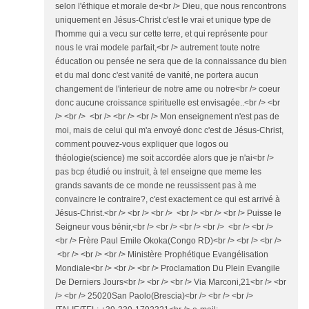
selon l'éthique et morale de<br /> Dieu, que nous rencontrons
uniquement en Jésus-Christ c'est le vrai et unique type de
l'homme qui a vecu sur cette terre, et qui représente pour
nous le vrai modele parfait,<br /> autrement toute notre
éducation ou pensée ne sera que de la connaissance du bien
et du mal donc c'est vanité de vanité, ne portera aucun
changement de l'interieur de notre ame ou notre<br /> coeur
donc aucune croissance spirituelle est envisagée..<br /> <br
/> <br /> <br /> <br /> <br /> Mon enseignement n'est pas de
moi, mais de celui qui m'a envoyé donc c'est de Jésus-Christ,
comment pouvez-vous expliquer que logos ou
théologie(science) me soit accordée alors que je n'ai<br />
pas bcp étudié ou instruit, à tel enseigne que meme les
grands savants de ce monde ne reussissent pas à me
convaincre le contraire?, c'est exactement ce qui est arrivé à
Jésus-Christ.<br /> <br /> <br /> <br /> <br /> <br /> Puisse le
Seigneur vous bénir,<br /> <br /> <br /> <br /> <br /> <br />
<br /> Frère Paul Emile Okoka(Congo RD)<br /> <br /> <br />
<br /> <br /> <br /> Ministère Prophétique Evangélisation
Mondiale<br /> <br /> <br /> Proclamation Du Plein Evangile
De Derniers Jours<br /> <br /> <br /> Via Marconi,21<br /> <br
/> <br /> 25020San Paolo(Brescia)<br /> <br /> <br />