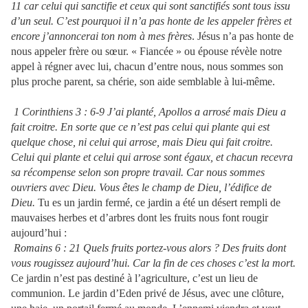
11 car celui qui sanctifie et ceux qui sont sanctifiés sont tous issu
d’un seul. C’est pourquoi il n’a pas honte de les appeler frères et
encore j’annoncerai ton nom à mes frères
. Jésus n’a pas honte de
nous appeler frère ou sœur. « Fiancée » ou épouse révèle notre
appel à régner avec lui, chacun d’entre nous, nous sommes son
plus proche parent, sa chérie, son aide semblable à lui-même.
1 Corinthiens 3 : 6-9 J’ai planté, Apollos a arrosé mais Dieu a
fait croitre. En sorte que ce n’est pas celui qui plante qui est
quelque chose, ni celui qui arrose, mais Dieu qui fait croitre.
Celui qui plante et celui qui arrose sont égaux, et chacun recevra
sa récompense selon son propre travail. Car nous sommes
ouvriers avec Dieu. Vous êtes le champ de Dieu, l’édifice de
Dieu.
Tu es un jardin fermé, ce jardin a été un désert rempli de
mauvaises herbes et d’arbres dont les fruits nous font rougir
aujourd’hui :
Romains 6 : 21 Quels fruits portez-vous alors ? Des fruits dont
vous rougissez aujourd’hui. Car la fin de ces choses c’est la mort.
Ce jardin n’est pas destiné à l’agriculture, c’est un lieu de
communion. Le jardin d’Eden privé de Jésus, avec une clôture,