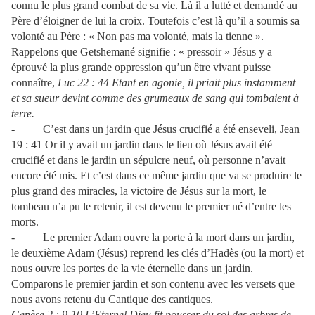
connu le plus grand combat de sa vie. Là il a lutté et demandé au
Père d’éloigner de lui la croix. Toutefois c’est là qu’il a soumis sa
volonté au Père : « Non pas ma volonté, mais la tienne ».
Rappelons que Getshemané signifie : « pressoir » Jésus y a
éprouvé la plus grande oppression qu’un être vivant puisse
connaître,
Luc 22 : 44 Etant en agonie, il priait plus instamment
et sa sueur devint comme des grumeaux de sang qui tombaient à
terre.
- C’est dans un jardin que Jésus crucifié a été enseveli, Jean
19 : 41 Or il y avait un jardin dans le lieu où Jésus avait été
crucifié et dans le jardin un sépulcre neuf, où personne n’avait
encore été mis. Et c’est dans ce même jardin que va se produire le
plus grand des miracles, la victoire de Jésus sur la mort, le
tombeau n’a pu le retenir, il est devenu le premier né d’entre les
morts.
- Le premier Adam ouvre la porte à la mort dans un jardin,
le deuxième Adam (Jésus) reprend les clés d’Hadès (ou la mort) et
nous ouvre les portes de la vie éternelle dans un jardin.
Comparons le premier jardin et son contenu avec les versets que
nous avons retenu du Cantique des cantiques.
Genèse 2 : 9-10 L’Eternel Dieu fit pousser du sol des arbres de