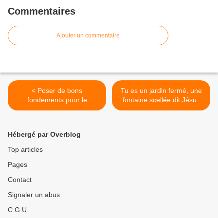
Commentaires
Ajouter un commentaire
< Poser de bons
Tu es un jardin fermé, une
fondements pour le
fontaine scellée dit Jésus
mariage
(suite) >
Hébergé par Overblog
Top articles
Pages
Contact
Signaler un abus
C.G.U.