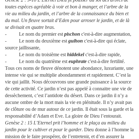
toutes espèces agréable à voir et bon à manger, et l’arbre de la
vie au milieu du jardin, et l’arbre de la connaissance du bien et
du mal. Un fleuve sortait d’Eden pour arroser le jardin, et de là
se divisait en quatre bras.
- Le nom du premier est
pischon
c'est-à-dire augmentation,
- Le nom du deuxième est
guihon
c'est-à-dire qui éclate,
source jaillissante,
- Le nom du troisième est
hiddekel
c'est-à-dire rapide,
- Le nom du quatrième est
euphrate
c'est-à-dire fertilité.
Tous ces noms de fleuve dénotent une abondance, luxuriante, une
intense vie qui se multiplie abondamment et rapidement. C’est la
vie qui jaillit. Nous découvrons une grande puissance à la source
de cette activité. Ce jardin n’est pas appelé à connaitre une vie de
dessèchement, c’est l’antidote du désert. Dans ce jardin il n’y a
aucune ombre de la mort mais la vie en plénitude. Il n’y avait pas
de clôture ou de mur autour de ce jardin. Il était sous la garde et la
responsabilité d’Adam et Eve. La gloire de Dieu l’entourait.
Genèse 2 : 15 L’Eternel prit l’homme et le plaça au milieu du
jardin pour le cultiver et pour le garder
. Dieu donne à l’homme la
mission de le faire prospérer, de l’entretenir, et d’en assurer la