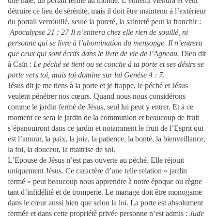
une haie, un portail fermé au monde. L’ennemi viendra et veut
détruire ce lieu de sérénité, mais il doit être maintenu à l’extérieur
du portail verrouillé, seule la pureté, la sainteté peut la franchir :
Apocalypse 21 : 27 Il n’entrera chez elle rien de souillé, ni
personne qui se livre à l’abomination du mensonge. Il n’entrera
que ceux qui sont écrits dans le livre de vie de l’Agneau.
Dieu dit
à Caïn :
Le péché se tient ou se couche à ta porte et ses désirs se
porte vers toi, mais toi domine sur lui Genèse 4 : 7
.
Jésus dit je me tiens à la porte et je frappe, le péché et Jésus
veulent pénétrer nos cœurs. Quand nous nous considérons
comme le jardin fermé de Jésus, seul lui peut y entrer. Et à ce
moment ce sera le jardin de la communion et beaucoup de fruit
s’épanouiront dans ce jardin et notamment le fruit de l’Esprit qui
est l’amour, la paix, la joie, la patience, la bonté, la bienveillance,
la foi, la douceur, la maitrise de soi.
L’Epouse de Jésus n’est pas ouverte au péché. Elle réjouit
uniquement Jésus. Ce caractère d’une telle relation « jardin
fermé » peut beaucoup nous apprendre à notre époque ou règne
tant d’infidélité et de tromperie. Le mariage doit être monogame
dans le cœur aussi bien que selon la loi. La porte est absolument
fermée et dans cette propriété privée personne n’est admis :
Jude