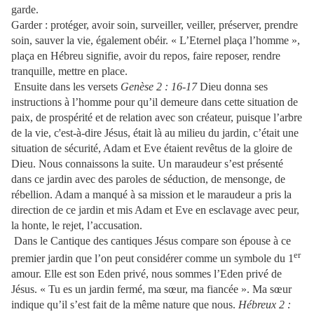
garde.
Garder : protéger, avoir soin, surveiller, veiller, préserver, prendre
soin, sauver la vie, également obéir. « L’Eternel plaça l’homme »,
plaça en Hébreu signifie, avoir du repos, faire reposer, rendre
tranquille, mettre en place.
Ensuite dans les versets
Genèse 2 : 16-17
Dieu donna ses
instructions à l’homme pour qu’il demeure dans cette situation de
paix, de prospérité et de relation avec son créateur, puisque l’arbre
de la vie, c'est-à-dire Jésus, était là au milieu du jardin, c’était une
situation de sécurité, Adam et Eve étaient revêtus de la gloire de
Dieu. Nous connaissons la suite. Un maraudeur s’est présenté
dans ce jardin avec des paroles de séduction, de mensonge, de
rébellion. Adam a manqué à sa mission et le maraudeur a pris la
direction de ce jardin et mis Adam et Eve en esclavage avec peur,
la honte, le rejet, l’accusation.
Dans le Cantique des cantiques Jésus compare son épouse à ce
er
premier jardin que l’on peut considérer comme un symbole du 1
amour. Elle est son Eden privé, nous sommes l’Eden privé de
Jésus. « Tu es un jardin fermé, ma sœur, ma fiancée ». Ma sœur
indique qu’il s’est fait de la même nature que nous.
Hébreux 2 :