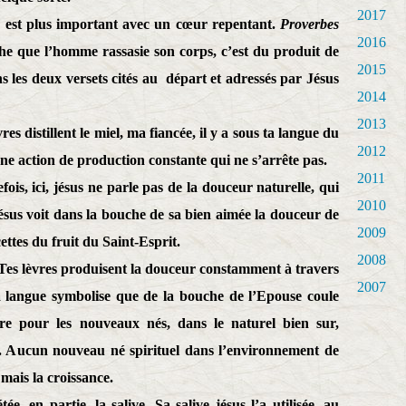
2017
s est plus important avec un cœur repentant.
Proverbes
2016
e que l’homme rassasie son corps, c’est du produit de
2015
s les deux versets cités au
départ et adressés par Jésus
2014
2013
vres distillent le miel, ma fiancée, il y a sous ta langue du
2012
 une action de production constante qui ne s’arrête pas.
2011
ois, ici, jésus ne parle pas de la douceur naturelle, qui
2010
. Jésus voit dans la bouche de sa bien aimée la douceur de
2009
ettes du fruit du Saint-Esprit.
2008
: Tes lèvres produisent la douceur constamment à travers
2007
 la langue symbolise que de la bouche de l’Epouse coule
re pour les nouveaux nés, dans le naturel bien sur,
ur. Aucun nouveau né spirituel dans l’environnement de
mais la croissance.
ée, en partie, la salive. Sa salive jésus l’a utilisée, au