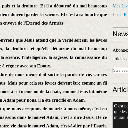
a paix et la droiture. Et il a détourné du mal beaucoup
Mes Liv
ateur doivent garder la science. Et c’est à sa bouche que
Les 5 P
un envoyé de l’Eternel des Armées.
News
uvrons que Jésus attend que la vérité soit sur les lèvres
ix, la droiture, et qu’elle détourne du mal beaucoup
Abonnez-
a science, l’intelligence, la sagesse, la connaissance du
articles 
e à régner avec son Epoux.
-dire de nous même doit sortir la parole de vie, car ses
ésus. Mais pour cela ses lèvres doivent être comme un fil
Artic
la mort à soi même ou de la chair, comme Jésus lui-même
 en Adam pour nous, il a été crucifié en Adam.
C est pa
t que nous acceptons de mourir à nous même, c’est en
que les
naissons dans le nouvel Adam, c'est-à-dire Jésus. De ce
muraille
otre vie dans le nouvel Adam, c'est-à-dire par l’Esprit.