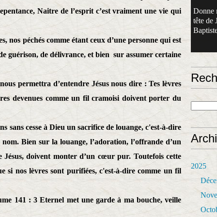
entance, Naitre de l’esprit c’est vraiment une vie qui
Donne 
tête de 
Baptiste
ées, nos péchés comme étant ceux d’une personne qui est
de guérison, de délivrance, et bien
sur assumer certaine
Rech
 nous permettra d’entendre Jésus nous dire : Tes lèvres
vres devenues comme un fil cramoisi doivent porter du
ns sans cesse à Dieu un sacrifice de louange, c'est-à-dire
Arch
on nom. Bien sur la louange, l’adoration, l’offrande d’un
e Jésus, doivent monter d’un cœur pur. Toutefois cette
2025
 si nos lèvres sont purifiées, c'est-à-dire comme un fil
Déce
Nove
ume 141 : 3 Eternel met une garde à ma bouche, veille
Octo