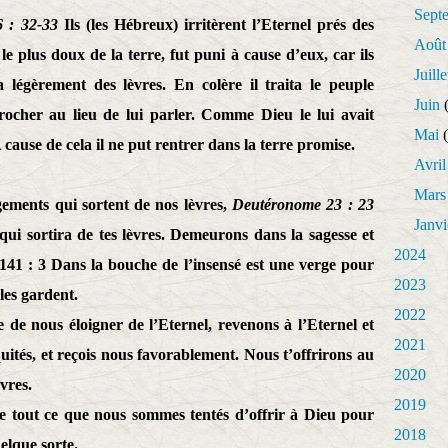
Sept
 : 32-33
Ils (les Hébreux) irritèrent l’Eternel prés des
Août
 plus doux de la terre, fut puni à cause d’eux, car ils
Juille
ma légèrement des lèvres. En colère il traita le peuple
Juin
(
 rocher au lieu de lui parler. Comme Dieu le lui avait
Mai
(
ause de cela il ne put rentrer dans la terre promise.
Avril
Mars
ements qui sortent de nos lèvres,
Deutéronome 23 : 23
Janvi
qui sortira de tes lèvres. Demeurons dans la sagesse et
2024
141 : 3 Dans la bouche de l’insensé est une verge pour
2023
 les gardent.
2022
 de nous éloigner de l’Eternel, revenons à l’Eternel et
2021
quités, et reçois nous favorablement. Nous t’offrirons au
2020
vres.
2019
se tout ce que nous sommes tentés d’offrir à Dieu pour
2018
elque sorte.