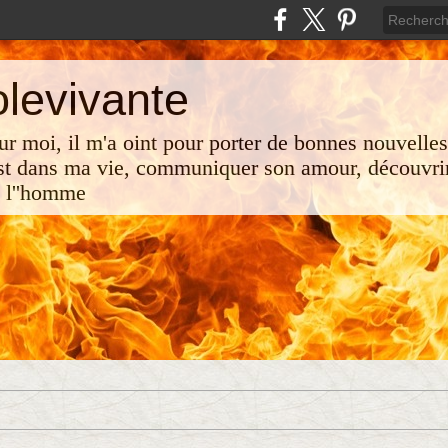
olevivante
 sur moi, il m'a oint pour porter de bonnes nouvelle
st dans ma vie, communiquer son amour, découvrir
e l''homme