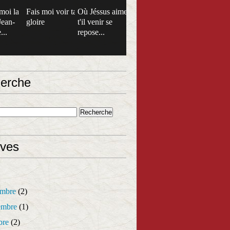
moi la
Fais moi voir ta
Où Jéssus aime
Jean-
gloire
t'il venir se
...
repose...
erche
ives
mbre
(2)
mbre
(1)
bre
(2)