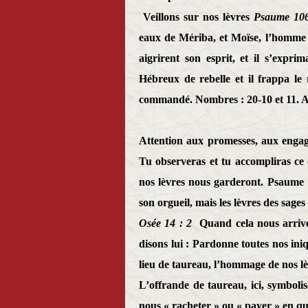
Veillons sur nos lèvres
Psaume 106
eaux de Mériba, et Moïse, l’homme le
aigrirent son esprit, et il s’expri
Hébreux de rebelle et il frappa le
commandé. Nombres : 20-10 et 11. A c
Attention aux promesses, aux engag
Tu observeras et tu accompliras ce 
nos lèvres nous garderont. Psaume 
son orgueil, mais les lèvres des sages
Osée 14 : 2
Quand cela nous arrive
disons lui : Pardonne toutes nos ini
lieu de taureau, l’hommage de nos lè
L’offrande de taureau, ici, symboli
nous « racheter » ou « payer » en qu