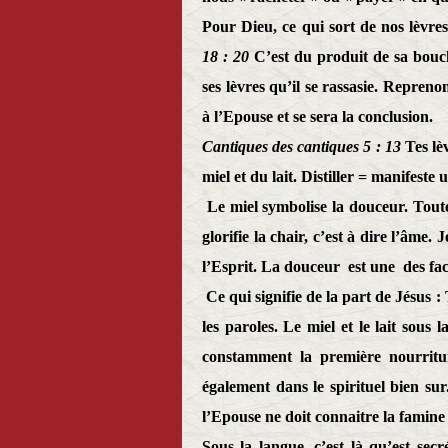
Pour Dieu, ce qui sort de nos lèvre
18 : 20
C’est du produit de sa bouch
ses lèvres qu’il se rassasie. Reprenon
à l’Epouse et se sera la conclusion.
Cantiques des cantiques 5 : 13
Tes lè
miel et du lait. Distiller = manifeste
Le miel symbolise la douceur. Toutef
glorifie la chair, c’est à dire l’âme
l’Esprit. La douceur
est une
des fac
Ce qui signifie de la part de Jésus 
les paroles. Le miel et le lait sous
constamment la première nourritu
également dans le spirituel bien s
l’Epouse ne doit connaitre la famine 
Sous la langue, c’est là qu’est secrét