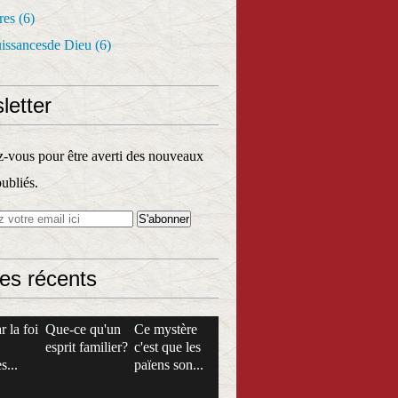
res
(6)
uissancesde Dieu
(6)
letter
vous pour être averti des nouveaux
publiés.
les récents
r la foi
Que-ce qu'un
Ce mystère
esprit familier?
c'est que les
s...
païens son...