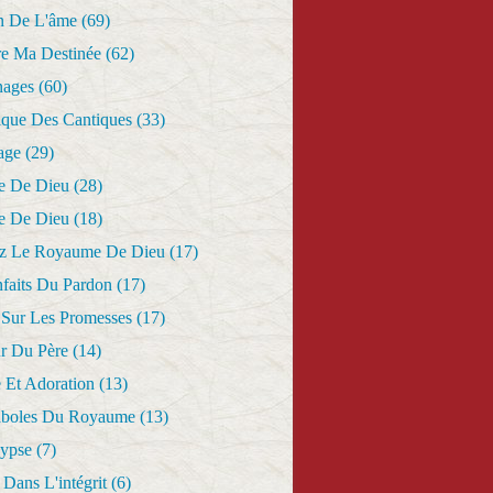
n De L'âme
(69)
re Ma Destinée
(62)
nages
(60)
ique Des Cantiques
(33)
age
(29)
e De Dieu
(28)
e De Dieu
(18)
z Le Royaume De Dieu
(17)
nfaits Du Pardon
(17)
 Sur Les Promesses
(17)
r Du Père
(14)
 Et Adoration
(13)
aboles Du Royaume
(13)
lypse
(7)
Dans L'intégrit
(6)