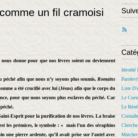
 comme un fil cramoisi
Suiv
Caté
 nous donne pour que nos lèvres soient ou deviennent
Identité
du péché afin que nous n’y soyons plus soumis,
Romains
Parolevi
omme a été crucifié avec lui (Jésus) afin que le corps du
Liste D'e
sance, pour que nous soyons plus esclaves du péché. Car
Le Coeu
 péché.
Le Béné
Saint-Esprit pour la purification de nos lèvres. La braise
Connaît
 est les prémices, le symbole : « mais l’un des séraphins
Cherche
in une pierre ardente, qu’il avait prise sur l’autel avec
Marcher 