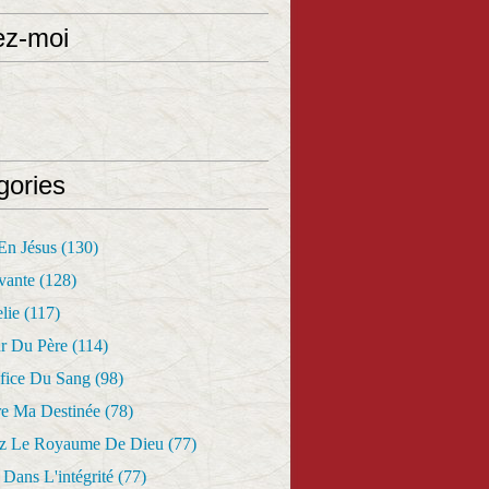
ez-moi
gories
 En Jésus
(130)
vante
(128)
lie
(117)
r Du Père
(114)
fice Du Sang
(98)
re Ma Destinée
(78)
z Le Royaume De Dieu
(77)
Dans L'intégrité
(77)