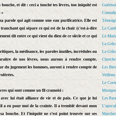
bouche, et dit : ceci a touché tes lèvres, ton iniquité est
Guériso
é »
Connaît
sa parole qui agit comme une eau purificatrice. Elle est
Témoig
ranchant qui sépare ce qui est de la chair (c'est-à-dire
Le Cant
ement dit entre ce qui vient du dieu de ce siècle et ce qui
Le Mari
La Grâc
itiques, la médisance, les paroles inutiles, incrédules ou
La Grâc
araitre de nos lèvres, nous aurons à rendre compte.
Cherche
jour du jugement les hommes, auront à rendre compte de
Les Bie
roférées.
Veillons
Le Coeu
lèvres qui sont comme un fil cramoisi :
Musique
vec lui était alliance de vie et de paix. Ce que je lui
Les Par
il a eu pour moi de la crainte. Il a tremblé devant mon
L'apoca
sa bouche. Et l’iniquité ne s’est point trouvée sur ses
Marcher 