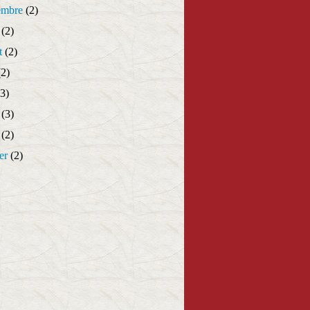
embre
(2)
(2)
t
(2)
2)
3)
(3)
(2)
er
(2)