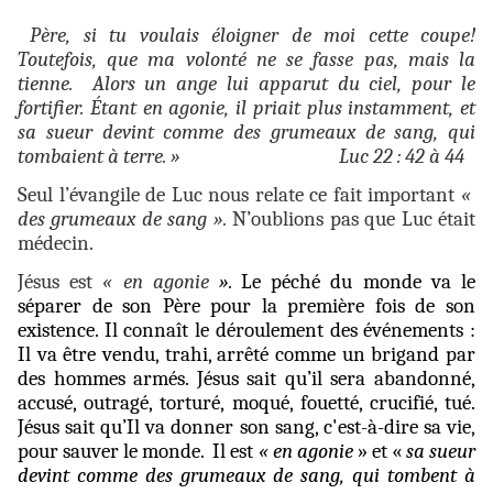
Père, si tu voulais éloigner de moi cette coupe!
Toutefois, que ma volonté ne se fasse pas, mais la
tienne. Alors un ange lui apparut du ciel, pour le
fortifier. Étant en agonie, il priait plus instamment, et
sa sueur devint comme des grumeaux de sang, qui
tombaient à terre. » Luc 22 : 42 à 44
Seul l’évangile de Luc nous relate ce fait important
«
des grumeaux de sang ».
N’oublions pas que Luc était
médecin.
Jésus est
« en agonie
».
Le péché du monde va le
séparer de son Père pour la première fois de son
existence. Il connaît le déroulement des événements :
Il va être vendu, trahi, arrêté comme un brigand par
des hommes armés. Jésus sait qu’il sera abandonné,
accusé, outragé, torturé, moqué, fouetté, crucifié, tué.
Jésus sait qu’Il va donner son sang, c'est-à-dire sa vie,
pour sauver le monde. Il est
« en agonie
» et «
sa sueur
devint comme des grumeaux de sang, qui tombent à