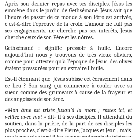
Après son dernier repas avec ses disciples, Jésus les
emmène dans le jardin de Gethsémané. Jésus sait que
l’heure de passer de ce monde à son Père est arrivée,
c'est-à-dire l’épreuve de la croix. L’amour ne fuit pas
ses engagements, ne cherche pas ses intérêts, Jésus
cherche ceux de son Père et les nôtres.
Gethsémané : signifie pressoir à huile. Encore
aujourd'hui nous y trouvons de très vieux oliviers,
comme pour attester qu'à l'époque de Jésus, des olives
étaient pressurées pour en extraire l'huile.
Est-il étonnant que Jésus subisse cet écrasement dans
ce lieu ? Son sang qui commence à couler avec sa
sueur, comme des grumeaux à cause de la frayeur et
des angoisses de son âme.
«Mon âme est triste jusqu'à la mort ; restez ici, et
veillez avec moi »
dit- il à ses disciples. Il attendait du
soutien, dans la prière, de la part de ses disciples les
plus proches, c'est-à-dire Pierre, Jacques et Jean ; mais
une heure plus tard il les trouve endormis de tristesse.