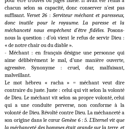
pour être trouvés ou jugés fidèle. Il avait été remis à
chacun selon sa capacité, donc conserver n’est pas
suffisant.
Verset 26
:
Serviteur méchant et paresseux,
donc inutile pour le royaume. La paresse et la
méchanceté nous empêchent d’être fidèles.
Posons-
nous la question : d’où vient le refus de servir Dieu :
« de notre chair ou du diable ».
- Méchant : en français désigne une personne qui
aime délibérément le mal, d’une manière ouverte,
agressive. Synonyme : cruel, dur, malfaisant,
malveillant.
Le mot hébreu « racha » = méchant veut dire
contraire du juste. Juste : celui qui vit selon la volonté
de Dieu. Le méchant vit selon sa propre volonté, celui
qui a une conduite perverse, non conforme à la
volonté de Dieu. Révolté contre Dieu. La méchanceté a
son origine dans le cœur
Genèse 6 : 5.
L’Eternel vit que
la méchanceté des hommes était grande sur la terre, et