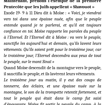
Maintenant, prenons l'exemple de la première
Pentecôte que les Juifs appellent « Shavouot »
Exode 19- 9 à 11 Dieu dit à Moïse : «
Voici, je viendrai
vers toi dans une épaisse nuée,
afin que le peuple
entende quand je te parlerai, et qu'il est toujours
confiance en toi. Moïse rapporte
les paroles du peuple
à l'Eternel. Et l'Eternel
dit à Moïse : va vers le peuple,
sanctifie les aujourd'hui et demain, qu’ils lavent leurs
vêtements. Qu’ils soient prêt pour le troisième jour, car
le troisième jour, l'Eternel descendra aux yeux de tout
le peuple, sur le mont Sinaï »
Quand Moïse descendit de la montagne vers le peuple,
il
sanctifia le peuple, et ils lavèrent leurs vêtements.
Le troisième jour au matin, il y eut des coups de
tonnerre, des éclairs, et une épaisse nuée sur la
montagne, le son de la trompette retentit fortement, et
tout le peuple qui était dans le camp fut saisi
d'épouvante. Moïse
fit sortir le peuple du camp, à la