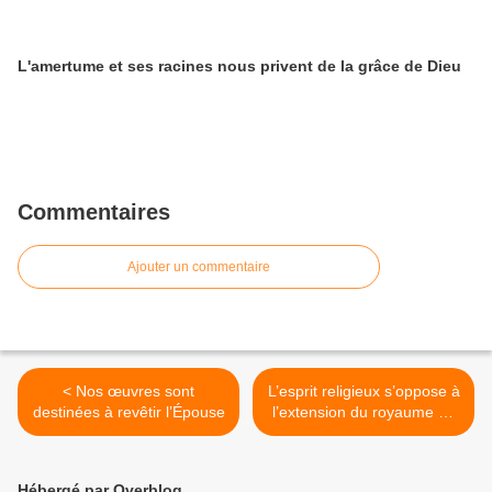
L'amertume et ses racines nous privent de la grâce de Dieu
Commentaires
Ajouter un commentaire
< Nos œuvres sont
L’esprit religieux s’oppose à
destinées à revêtir l’Épouse
l’extension du royaume de
Dieu >
Hébergé par Overblog