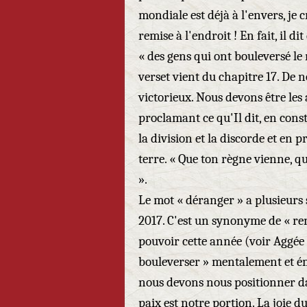
mondiale est déjà à l'envers, je
remise à l'endroit ! En fait, il d
« des gens qui ont bouleversé l
verset vient du chapitre 17. De 
victorieux. Nous devons être les 
proclamant ce qu'Il dit, en cons
la division et la discorde et en 
terre. « Que ton règne vienne, que
».
Le mot « déranger » a plusieurs s
2017. C'est un synonyme de « ren
pouvoir cette année (voir Aggée 2
bouleverser » mentalement et é
nous devons nous positionner dan
paix est notre portion. La joie d