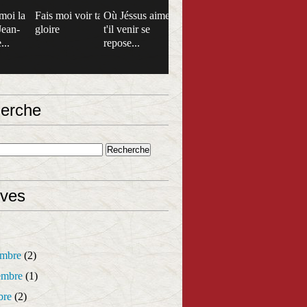
moi la
Fais moi voir ta
Où Jéssus aime
Jean-
gloire
t'il venir se
...
repose...
erche
ives
mbre
(2)
mbre
(1)
bre
(2)