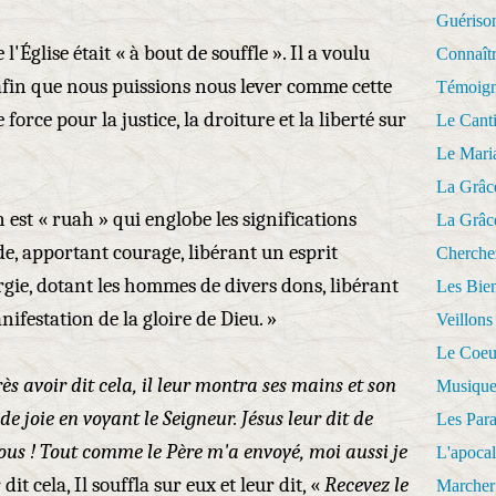
Guériso
l'Église était « à bout de souffle ». Il a voulu
Connaît
 afin que nous puissions nous lever comme cette
Témoig
orce pour la justice, la droiture et la liberté sur
Le Cant
Le Mari
La Grâc
n est « ruah » qui englobe les significations
La Grâc
de, apportant courage, libérant un esprit
Cherche
gie, dotant les hommes de divers dons, libérant
Les Bie
anifestation de la gloire de Dieu. »
Veillons
Le Coeu
ès avoir dit cela, il leur montra ses mains et son
Musique
de joie en voyant le Seigneur. Jésus leur dit de
Les Par
vous ! Tout comme le Père m'a envoyé, moi aussi je
L'apoca
 dit cela, Il souffla sur eux et leur dit, «
Recevez le
Marcher 