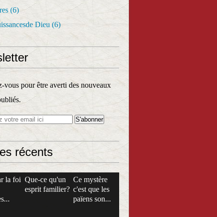
res
(6)
uissancesde Dieu
(6)
letter
vous pour être averti des nouveaux
publiés.
les récents
r la foi
Que-ce qu'un
Ce mystère
esprit familier?
c'est que les
s...
païens son...