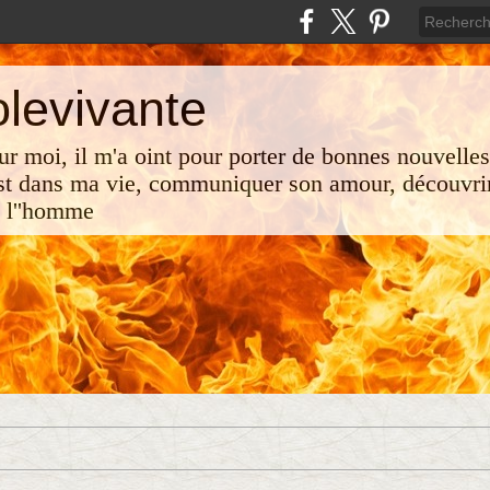
olevivante
 sur moi, il m'a oint pour porter de bonnes nouvelle
st dans ma vie, communiquer son amour, découvrir
e l''homme