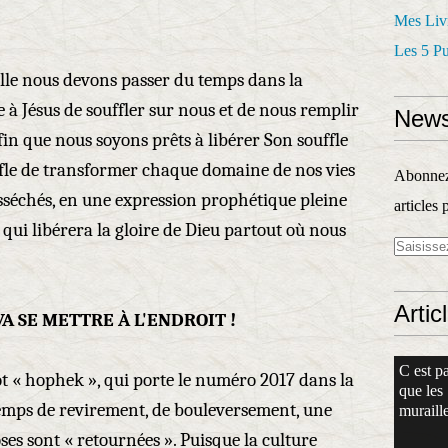
Mes Liv
Les 5 P
lle nous devons passer du temps dans la
à Jésus de souffler sur nous et de nous remplir
News
in que nous soyons prêts à libérer Son souffle
ffle de transformer chaque domaine de nos vies
Abonnez-
sséchés, en une expression prophétique pleine
articles 
, qui libérera la gloire de Dieu partout où nous
Artic
VA SE METTRE À L'ENDROIT !
C est pa
t « hophek », qui porte le numéro 2017 dans la
que les
temps de revirement, de bouleversement, une
muraille
ses sont « retournées ». Puisque la culture