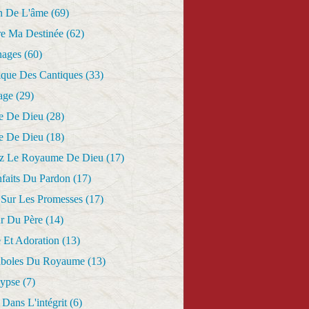
n De L'âme
(69)
re Ma Destinée
(62)
nages
(60)
ique Des Cantiques
(33)
age
(29)
e De Dieu
(28)
e De Dieu
(18)
z Le Royaume De Dieu
(17)
nfaits Du Pardon
(17)
 Sur Les Promesses
(17)
r Du Père
(14)
 Et Adoration
(13)
aboles Du Royaume
(13)
lypse
(7)
Dans L'intégrit
(6)