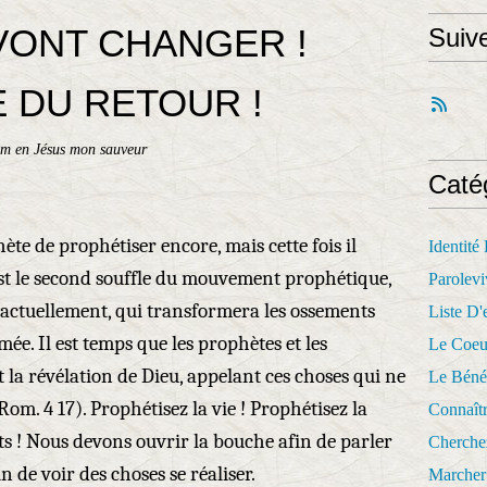
VONT CHANGER !
Suiv
E DU RETOUR !
am en Jésus mon sauveur
Caté
ète de prophétiser encore, mais cette fois il
Identité
'est le second souffle du mouvement prophétique,
Parolevi
actuellement, qui transformera les ossements
Liste D'e
ée. Il est temps que les prophètes et les
Le Coeu
la révélation de Dieu, appelant ces choses qui ne
Le Béné
Rom. 4 17). Prophétisez la vie ! Prophétisez la
Connaît
ts ! Nous devons ouvrir la bouche afin de parler
Cherche
 de voir des choses se réaliser.
Marcher 