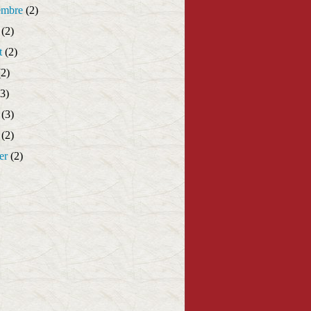
embre
(2)
(2)
t
(2)
2)
3)
(3)
(2)
er
(2)