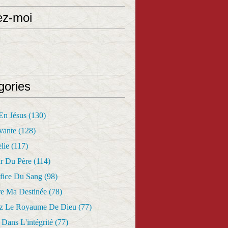
ez-moi
gories
 En Jésus
(130)
vante
(128)
lie
(117)
r Du Père
(114)
fice Du Sang
(98)
re Ma Destinée
(78)
z Le Royaume De Dieu
(77)
Dans L'intégrité
(77)