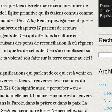
 crois que Dieu décrète que ce sera une année de
Donne 
tête de 
it de l'Église primitive qu'ils étaient connus comme
Baptiste
e monde » (Ac. 17. 6.) Remarquez également que ce
nombreux chapitres 17 parlent de retours
agents de Dieu qui affectons la culture en
Rech
truisant des ponts de réconciliation là où règnent
priant que les desseins de Dieu s'accomplissent sur
 ta volonté soit faite sur la terre comme au ciel !
Arch
ignifications qui parlent de ce qui est à venir en
verser ». Dieu va renverser les structures du
2025
. 22). Cela signifie aussi « perturber » ou «
Déce
motionnellement. Comme le monde est à l'envers,
Nove
s la Parole, dans la prière et dans la paix. La
Octo
u Seigneur sera notre force. Ne permettez pas à