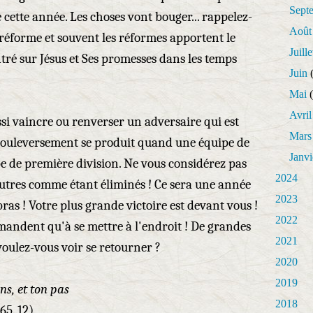
Sept
 cette année. Les choses vont bouger... rappelez-
Août
 réforme et souvent les réformes apportent le
Juille
tré sur Jésus et Ses promesses dans les temps
Juin
(
Mai
(
Avril
ssi vaincre ou renverser un adversaire qui est
Mars
n bouleversement se produit quand une équipe de
Janvi
e de première division. Ne vous considérez pas
2024
autres comme étant éliminés ! Ce sera une année
2023
bras ! Votre plus grande victoire est devant vous !
2022
mandent qu'à se mettre à l'endroit ! De grandes
2021
voulez-vous voir se retourner ?
2020
2019
ns, et ton pas
2018
 65. 12)