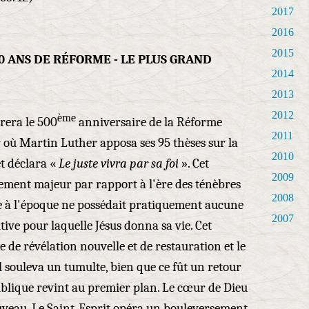
2017
2016
2015
00 ANS DE RÉFORME - LE PLUS GRAND
2014
2013
2012
ème
brera le 500
anniversaire de la Réforme
2011
 où Martin Luther apposa ses 95 thèses sur la
2010
et déclara «
Le juste vivra par sa foi
». Cet
2009
ent majeur par rapport à l'ère des ténèbres
2008
te à l'époque ne possédait pratiquement aucune
2007
tive pour laquelle Jésus donna sa vie. Cet
de révélation nouvelle et de restauration et le
l souleva un tumulte, bien que ce fût un retour
biblique revint au premier plan. Le cœur de Dieu
uveau. Le Saint-Esprit opéra un bouleversement.