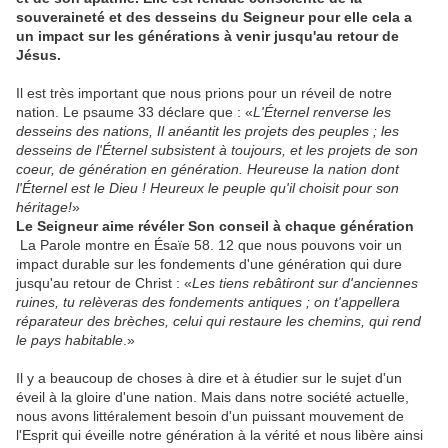
souveraineté et des desseins du Seigneur pour elle cela a
un impact sur les générations à venir jusqu'au retour de
Jésus.
Il est très important que nous prions pour un réveil de notre
nation. Le psaume 33 déclare que : «
L'Éternel renverse les
desseins des nations, Il anéantit les projets des peuples ; les
desseins de l'Éternel subsistent à toujours, et les projets de son
coeur, de génération en génération. Heureuse la nation dont
l'Éternel est le Dieu ! Heureux le peuple qu'il choisit pour son
héritage!
»
Le Seigneur aime révéler Son conseil à chaque génération
La Parole montre en Ésaïe 58. 12 que nous pouvons voir un
impact durable sur les fondements d'une génération qui dure
jusqu'au retour de Christ : «
Les tiens rebâtiront sur d'anciennes
ruines, tu relèveras des fondements antiques ; on t'appellera
réparateur des brèches, celui qui restaure les chemins, qui rend
le pays habitable
.»
Il y a beaucoup de choses à dire et à étudier sur le sujet d'un
éveil à la gloire d'une nation. Mais dans notre société actuelle,
nous avons littéralement besoin d'un puissant mouvement de
l'Esprit qui éveille notre génération à la vérité et nous libère ainsi