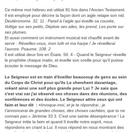
Ce même mot hébreu est utilisé 81 fois dans l'Ancien Testament.
Il est employé pour décrire la façon dont un aigle retape son nid.
Deutéronome. 32. 11 :
Pareil à l’aigle qui éveille sa couvée,
Voltige sur ses petits, Déploie ses ailes, les prend, Les porte sur
ses plumes.
Et aussi comment un instrument musical est chauffé avant de
servir :
Réveillez-vous, mon luth et ma harpe ! Je réveillerai
l’aurore. Psaume. 108. 2
Il est utilisé deux fois en Ésaïe. 50. 4 - Quand le Seigneur réveille
le prophète chaque matin, et éveille son oreille pour qu'il puisse
écouter le message de Dieu.
Le Seigneur est en train d'éveiller beaucoup de gens au sein
du Corps de Christ pour qu'ils Le cherchent davantage,
créant ainsi une soif plus grande pour Lui ? Je sais que
c'est vrai car j'ai observé ces choses dans des réunions, des
conférences et des écoles. Le Seigneur attire ceux qui ont
faim et leur dit : «
Invoque-moi, et je te répondrai ; je
t'annoncerai de grandes choses, des choses cachées, que tu ne
connais pas.
» Jérémie 33 3. C'est une sainte désespérance ! Le
Seigneur initie la faim et quand Il éveille notre esprit, nous
répondons en criant à Lui. Il nous répond en nous montrant des