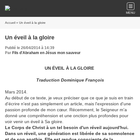
MENU
Accueil
» Un éveil à la gloire
Un éveil à la gloire
Publié le 26/04/2014 à 14:39
Par
Fils d'Abraham en Jésus mon sauveur
UN ÉVEIL À LA GLOIRE
Traduction Dominique François
Mars 2014.
Au début de ce texte, je veux préciser que ce que je suis en train
d'écrire n'est pas simplement un article, mais l'expression d'une
passion profonde de mon cœur. Récemment, le Seigneur m'a
donné une compréhension et une onction plus profondes pour
voir venir un éveil à Sa gloire.
Le Corps de Christ à un tel besoin d'un réveil aujourd'hui.
Dans un réveil, une génération est libérée de sa somnolence
et de son apathie. Elle est rendue consciente de la