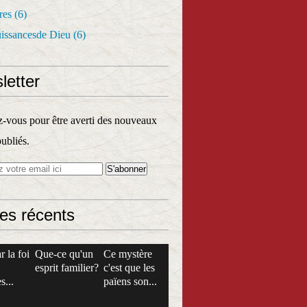
res
(6)
uissancesde Dieu
(6)
letter
vous pour être averti des nouveaux
publiés.
les récents
r la foi
Que-ce qu'un
Ce mystère
esprit familier?
c'est que les
s...
païens son...