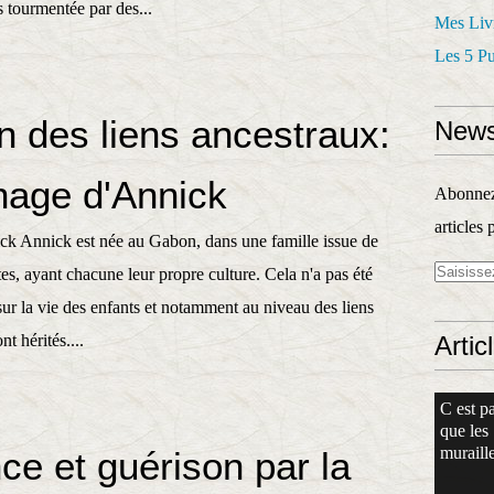
is tourmentée par des...
Mes Liv
Les 5 P
on des liens ancestraux:
News
age d'Annick
Abonnez-
articles 
k Annick est née au Gabon, dans une famille issue de
tes, ayant chacune leur propre culture. Cela n'a pas été
ur la vie des enfants et notamment au niveau des liens
nt hérités....
Artic
C est pa
que les
muraille
ce et guérison par la