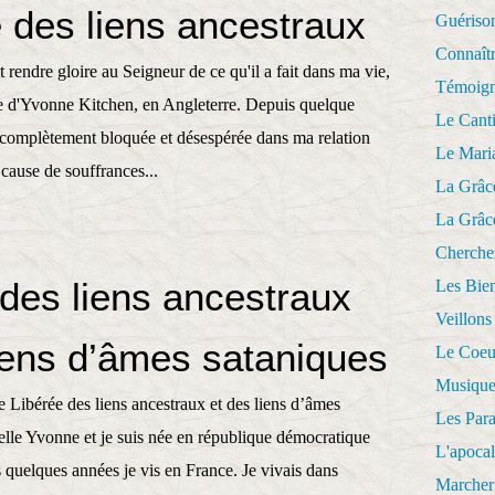
e des liens ancestraux
Guériso
Connaît
 rendre gloire au Seigneur de ce qu'il a fait dans ma vie,
Témoig
e d'Yvonne Kitchen, en Angleterre. Depuis quelque
Le Cant
 complètement bloquée et désespérée dans ma relation
Le Mari
cause de souffrances...
La Grâc
La Grâc
Cherche
 des liens ancestraux
Les Bie
Veillons
liens d’âmes sataniques
Le Coeu
Musique
ibérée des liens ancestraux et des liens d’âmes
Les Par
elle Yvonne et je suis née en république démocratique
L'apoca
 quelques années je vis en France. Je vivais dans
Marcher 