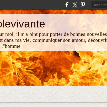
olevivante
 sur moi, il m'a oint pour porter de bonnes nouvelle
st dans ma vie, communiquer son amour, découvrir
e l''homme