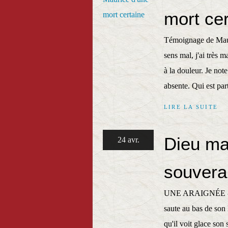
mort cer
Témoignage de Maur
sens mal, j'ai très 
à la douleur. Je no
absente. Qui est part
LIRE LA SUITE
Dieu ma
24 avr.
souvera
UNE ARAIGNÉE -- He
saute au bas de son l
qu'il voit glace son 