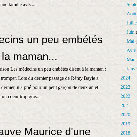
une famille avec...
Sept
Août
Juille
Juin
(
ecins un peu embétés
Mai
(
Avril
 la maman...
Mars
Janvi
ison Les médecins un peu embêtés disent à la maman :
2024
 tromper. Lors du dernier passage de Rémy Bayle a
2023
ernier, il a prié pour un petit garçon de deux an et
2022
t un coeur trop gros...
2021
2020
2019
auve Maurice d'une
2018