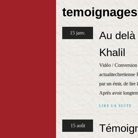
temoignages
Au delà 
15 janv.
Khalil
Vidéo / Conversion d
actualitechretienne K
par un émir, de lire 
Après avoir longtem
LIRE LA SUITE
Témoign
15 août