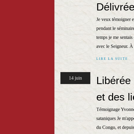
Délivré
Je veux témoigner et
pendant le séminair
temps je me sentais
avec le Seigneur. À 
LIRE LA SUITE
Libérée
14 juin
et des 
Témoignage Yvonne L
sataniques Je m'app
du Congo, et depuis