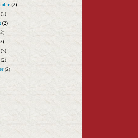
embre
(2)
(2)
t
(2)
2)
3)
(3)
(2)
er
(2)