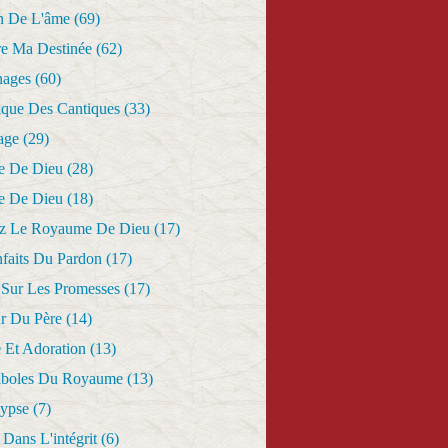
n De L'âme
(69)
re Ma Destinée
(62)
nages
(60)
ique Des Cantiques
(33)
age
(29)
e De Dieu
(28)
e De Dieu
(18)
z Le Royaume De Dieu
(17)
nfaits Du Pardon
(17)
 Sur Les Promesses
(17)
r Du Père
(14)
 Et Adoration
(13)
aboles Du Royaume
(13)
lypse
(7)
Dans L'intégrit
(6)