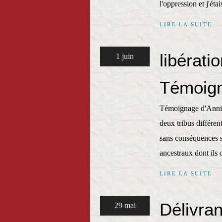
l'oppression et j'éta
LIRE LA SUITE
libérati
1 juin
Témoign
Témoignage d'Annic
deux tribus différen
sans conséquences s
ancestraux dont ils o
LIRE LA SUITE
Délivran
29 mai