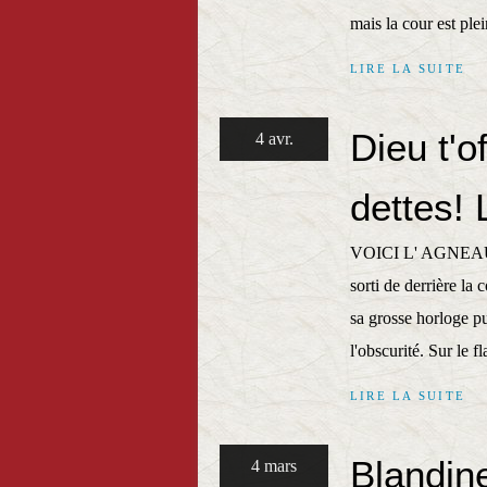
mais la cour est plei
LIRE LA SUITE
Dieu t'o
4 avr.
dettes! 
VOICI L' AGNEAU en
sorti de derrière la 
sa grosse horloge pui
l'obscurité. Sur le fl
LIRE LA SUITE
Blandin
4 mars