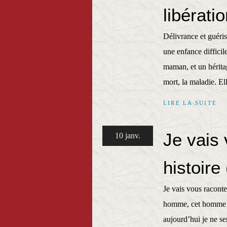
libérati
Délivrance et guéris
une enfance difficile
maman, et un héritag
mort, la maladie. Ell
LIRE LA SUITE
Je vais
10 janv.
histoir
Je vais vous raconte
homme, cet homme à 
aujourd’hui je ne se