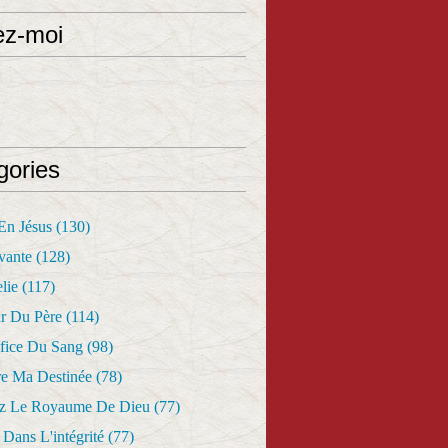
ez-moi
gories
 En Jésus
(130)
vante
(128)
lie
(117)
r Du Père
(114)
fice Du Sang
(98)
re Ma Destinée
(78)
z Le Royaume De Dieu
(77)
Dans L'intégrité
(77)