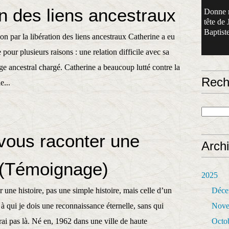
on des liens ancestraux
Donne 
tête de 
Baptiste
on par la libération des liens ancestraux Catherine a eu
 pour plusieurs raisons : une relation difficile avec sa
e ancestral chargé. Catherine a beaucoup lutté contre la
Rech
e...
 vous raconter une
Arch
e (Témoignage)
2025
r une histoire, pas une simple histoire, mais celle d’un
Déce
qui je dois une reconnaissance éternelle, sans qui
Nove
rai pas là. Né en, 1962 dans une ville de haute
Octo