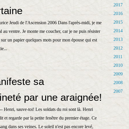
2017
taine
2016
2015
ice Jeudi de l'Ascension 2006 Dans l'après-midi, je me
2014
mal au ventre. Je monte me coucher, car je ne puis résister
2013
te sur un papier quelques mots pour mon épouse qui est
2012
ie...
2011
2010
2009
nifeste sa
2008
2007
ineté par une araignée!
nri, sauve-toi! Les soldats du roi sont là. Henri
it et regarde par la petite fenêtre du premier étage. Ce
sang dans ses veines. Le soleil n'est pas encore levé,