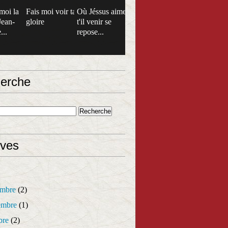
moi la
Fais moi voir ta
Où Jéssus aime
Jean-
gloire
t'il venir se
...
repose...
erche
ives
mbre
(2)
mbre
(1)
bre
(2)