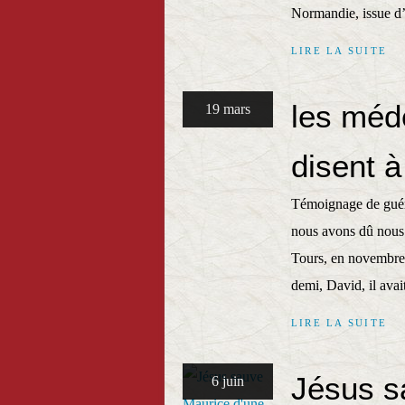
Normandie, issue d’
LIRE LA SUITE
les méd
19 mars
disent à
Témoignage de guér
nous avons dû nous
Tours, en novembre d
demi, David, il avai
LIRE LA SUITE
Jésus s
6 juin