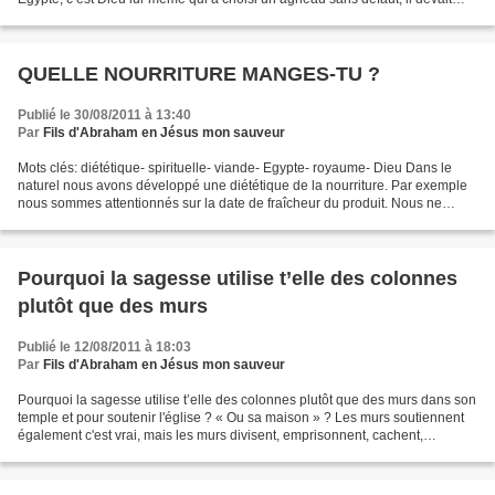
être mangé en entier, rôti au feu, accompagné...
QUELLE NOURRITURE MANGES-TU ?
Publié le 30/08/2011 à 13:40
Par
Fils d'Abraham en Jésus mon sauveur
Mots clés: diététique- spirituelle- viande- Egypte- royaume- Dieu Dans le
naturel nous avons développé une diététique de la nourriture. Par exemple
nous sommes attentionnés sur la date de fraîcheur du produit. Nous ne
voudrions pas consommer de la nourriture...
Pourquoi la sagesse utilise t’elle des colonnes
plutôt que des murs
Publié le 12/08/2011 à 18:03
Par
Fils d'Abraham en Jésus mon sauveur
Pourquoi la sagesse utilise t’elle des colonnes plutôt que des murs dans son
temple et pour soutenir l'église ? « Ou sa maison » ? Les murs soutiennent
également c'est vrai, mais les murs divisent, emprisonnent, cachent,
enferment. Jésus est venu pour...