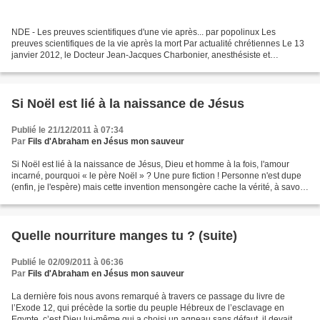
NDE - Les preuves scientifiques d'une vie après... par popolinux Les
preuves scientifiques de la vie après la mort Par actualité chrétiennes Le 13
janvier 2012, le Docteur Jean-Jacques Charbonier, anesthésiste et
réanimateur, sort son nouveau libre intitulé...
Si Noël est lié à la naissance de Jésus
Publié le 21/12/2011 à 07:34
Par
Fils d'Abraham en Jésus mon sauveur
Si Noël est lié à la naissance de Jésus, Dieu et homme à la fois, l'amour
incarné, pourquoi « le père Noël » ? Une pure fiction ! Personne n'est dupe
(enfin, je l'espère) mais cette invention mensongère cache la vérité, à savoir
que le Père de Noël, c'est...
Quelle nourriture manges tu ? (suite)
Publié le 02/09/2011 à 06:36
Par
Fils d'Abraham en Jésus mon sauveur
La dernière fois nous avons remarqué à travers ce passage du livre de
l’Exode 12, qui précède la sortie du peuple Hébreux de l’esclavage en
Egypte, c’est Dieu lui-même qui a choisi un agneau sans défaut, il devait