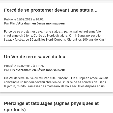
Forcé de se prosterner devant une statue…
Publié le 11/02/2012 à 16:01
Par
Fils d'Abraham en Jésus mon sauveur
Forcé de se prosterner devant une statue… par actualitechretienne Vie
chrétienne chrétiens, Corée du Nord, dictature, Kim Il-Sung, persécution,
travaux forcés.. Le 15 avril, les Nord-Coréens fêteront les 100 ans de Kim Il-
Sung. Tous les chrétiens sont...
Un Ver de terre sauvé du feu
Publié le 07/02/2012 à 13:26
Par
Fils d'Abraham en Jésus mon sauveur
Un Ver de terre sauvé du feu Par Auteur inconnu Un européen athée voulait
convaincre un hindou devenu chrétien de l'inutilité de sa conversion. Dans
le jardin, l'hindou ramassa des morceaux de bois sec. Il les disposa en un
vaste cercle auquel il mit...
Piercings et tatouages (signes physiques et
spirituels)