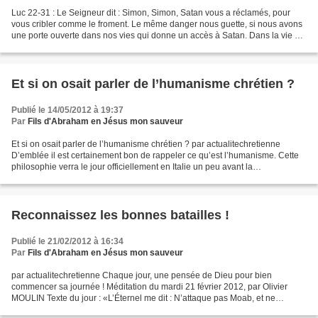
Luc 22-31 : Le Seigneur dit : Simon, Simon, Satan vous a réclamés, pour
vous cribler comme le froment. Le même danger nous guette, si nous avons
une porte ouverte dans nos vies qui donne un accès à Satan. Dans la vie de
Pierre, l’emportement, l’orgueil...
Et si on osait parler de l’humanisme chrétien ?
Publié le 14/05/2012 à 19:37
Par
Fils d'Abraham en Jésus mon sauveur
Et si on osait parler de l’humanisme chrétien ? par actualitechretienne
D’emblée il est certainement bon de rappeler ce qu’est l’humanisme. Cette
philosophie verra le jour officiellement en Italie un peu avant la
Renaissance. C’est dans cette période...
Reconnaissez les bonnes batailles !
Publié le 21/02/2012 à 16:34
Par
Fils d'Abraham en Jésus mon sauveur
par actualitechretienne Chaque jour, une pensée de Dieu pour bien
commencer sa journée ! Méditation du mardi 21 février 2012, par Olivier
MOULIN Texte du jour : «L’Éternel me dit : N’attaque pas Moab, et ne
t’engage pas dans un combat avec lui» (Deutéronome...