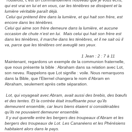
Toutefois, c’est un commandement nouveau que je vous écris,
qui est vrai en lui et en vous, car les ténèbres se dissipent et la
lumière véritable paraît déjà.
Celui qui prétend être dans la lumière, et qui hait son frère, est
encore dans les ténèbres.
Celui qui aime son frère demeure dans la lumière, et aucune
occasion de chute n’est en lui. Mais celui qui hait son frère est
dans les ténèbres, il marche dans les ténèbres, et il ne sait où il
va, parce que les ténèbres ont aveuglé ses yeux
.
1 Jean : 2 : 7 à 11
Maintenant, regardons un exemple de la communion fraternelle,
que nous présente la bible : Abraham dans sa relation avec Lot,
son neveu. Rappelons que Lot signifie : voile. Nous remarquons
dans la Bible, que l’Eternel changera le nom d’Abram en
Abraham, seulement après cette séparation.
Lot, qui voyageait avec Abram, avait aussi des brebis, des bœufs
et des tentes. Et la contrée était insuffisante pour qu’ils
demeurent ensemble, car leurs biens étaient si considérables
qu’ils ne pouvaient demeurer ensemble.
Il y eut querelle entre les bergers des troupeaux d’Abram et les
bergers des troupeaux de Lot. Les Cananéens et les Phérésiens
habitaient alors dans le pays.