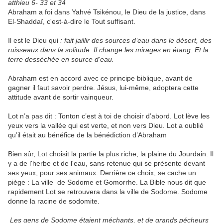
atthieu 6- 33 et 34
Abraham a foi dans Yahvé Tsikénou, le Dieu de la justice, dans
El-Shaddaï, c'est-à-dire le Tout suffisant.
Il est le Dieu qui
: fait jaillir des sources d’eau dans le désert, des
ruisseaux dans la solitude. Il change les mirages en étang. Et la
terre desséchée en source d'eau.
Abraham est en accord avec ce principe biblique, avant de
gagner il faut savoir perdre. Jésus, lui-même, adoptera cette
attitude avant de sortir vainqueur.
Lot n’a pas dit : Tonton c’est à toi de choisir d’abord. Lot lève les
yeux vers la vallée qui est verte, et non vers Dieu. Lot a oublié
qu’il était au bénéfice de la bénédiction d’Abraham
Bien sûr, Lot choisit la partie la plus riche, la plaine du Jourdain. Il
y a de l'herbe et de l'eau, sans retenue qui se présente devant
ses yeux, pour ses animaux. Derrière ce choix, se cache un
piège : La ville de Sodome et Gomorrhe. La Bible nous dit que
rapidement Lot se retrouvera dans la ville de Sodome. Sodome
donne la racine de sodomite.
Les gens de Sodome étaient méchants, et de grands pécheurs