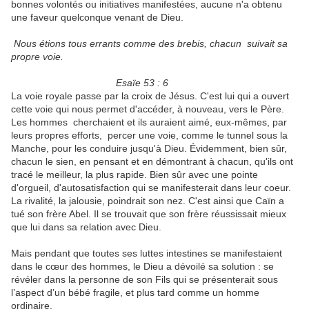
bonnes volontés ou initiatives manifestées, aucune n'a obtenu
une faveur quelconque venant de Dieu.
Nous étions tous errants comme des brebis, chacun suivait sa
propre voie.
Esaïe 53 : 6
La voie royale passe par la croix de Jésus. C'est lui qui a ouvert
cette voie qui nous permet d'accéder, à nouveau, vers le Père.
Les hommes cherchaient et ils auraient aimé, eux-mêmes, par
leurs propres efforts, percer une voie, comme le tunnel sous la
Manche, pour les conduire jusqu'à Dieu. Évidemment, bien sûr,
chacun le sien, en pensant et en démontrant à chacun, qu'ils ont
tracé le meilleur, la plus rapide. Bien sûr avec une pointe
d'orgueil, d'autosatisfaction qui se manifesterait dans leur coeur.
La rivalité, la jalousie, poindrait son nez. C'est ainsi que Caïn a
tué son frère Abel. Il se trouvait que son frère réussissait mieux
que lui dans sa relation avec Dieu.
Mais pendant que toutes ses luttes intestines se manifestaient
dans le cœur des hommes, le Dieu a dévoilé sa solution : se
révéler dans la personne de son Fils qui se présenterait sous
l’aspect d’un bébé fragile, et plus tard comme un homme
ordinaire.