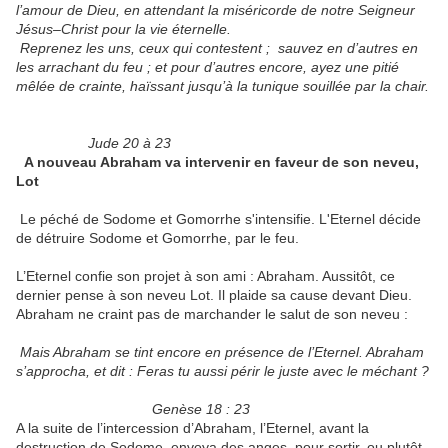
l’amour de Dieu, en attendant la miséricorde de notre Seigneur
Jésus–Christ pour la vie éternelle.
Reprenez les uns, ceux qui contestent ; sauvez en d’autres en
les arrachant du feu ; et pour d’autres encore, ayez une pitié
mêlée de crainte, haïssant jusqu’à la tunique souillée par la chair.
Jude 20 à 23
A nouveau Abraham va intervenir en faveur de son neveu,
Lot
Le péché de Sodome et Gomorrhe s'intensifie. L'Eternel décide
de détruire Sodome et Gomorrhe, par le feu.
L’Eternel confie son projet à son ami : Abraham. Aussitôt, ce
dernier pense à son neveu Lot. Il plaide sa cause devant Dieu.
Abraham ne craint pas de marchander le salut de son neveu :
Mais Abraham se tint encore en présence de l’Eternel. Abraham
s’approcha, et dit : Feras tu aussi périr le juste avec le méchant ?
Genèse 18 : 23
A la suite de l’intercession d’Abraham, l’Eternel, avant la
destruction de Sodome, envoya des anges, pour sortir, ou plutôt