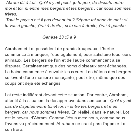
Abram dit à Lot : Qu’il n’y ait point, je te prie, de dispute entre
moi et toi, ni entre mes bergers et tes bergers ; car nous sommes
frères.
Tout le pays n’est il pas devant toi ? Sépare toi donc de moi : si
tu vas à gauche, j’irai à droite ; si tu vas à droite, j’irai à gauche.
Genèse 13 :5 à 9
Abraham et Lot possèdent de grands troupeaux. L'herbe
commence à manquer, l'eau également, pour satisfaire tous leurs
animaux. Les bergers de l'un et de l'autre commencent à se
disputer. Certainement que des noms d'oiseaux sont échangés.
La haine commence à envahir les cœurs. Les bâtons des bergers
se lèvent d'une manière menaçante, peut-être, même que des
coups ont déjà été échangés.
Lot reste indifférent devant cette situation. Par contre, Abraham,
attentif à la situation, la désapprouve dans son coeur :
Qu’il n’y ait
pas de disputes entre toi et toi,
ni entre tes bergers et mes
bergers, car nous sommes frères
. En réalité, dans le naturel, Lot
est le neveu d’Abram. Comme Jésus avec nous, comme nous
l’avons vu précédemment, Abraham ne craint pas d'appeler Lot
son frère.