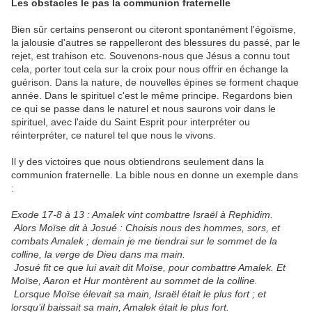
Les obstacles le pas la communion fraternelle
Bien sûr certains penseront ou citeront spontanément l'égoïsme,
la jalousie d'autres se rappelleront des blessures du passé, par le
rejet, est trahison etc. Souvenons-nous que Jésus a connu tout
cela, porter tout cela sur la croix pour nous offrir en échange la
guérison. Dans la nature, de nouvelles épines se forment chaque
année. Dans le spirituel c'est le même principe. Regardons bien
ce qui se passe dans le naturel et nous saurons voir dans le
spirituel, avec l'aide du Saint Esprit pour interpréter ou
réinterpréter, ce naturel tel que nous le vivons.
Il y des victoires que nous obtiendrons seulement dans la
communion fraternelle. La bible nous en donne un exemple dans
:
Exode 17-8 à 13 : Amalek vint combattre Israël à Rephidim.
Alors Moïse dit à Josué : Choisis nous des hommes, sors, et
combats Amalek ; demain je me tiendrai sur le sommet de la
colline, la verge de Dieu dans ma main.
Josué fit ce que lui avait dit Moïse, pour combattre Amalek. Et
Moïse, Aaron et Hur montèrent au sommet de la colline.
Lorsque Moïse élevait sa main, Israël était le plus fort ; et
lorsqu’il baissait sa main, Amalek était le plus fort.