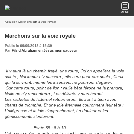
MENU
Accueil
» Marchons sur la voie royale
Marchons sur la voie royale
Publié le 09/09/2013 à 15:39
Par
Fils d'Abraham en Jésus mon sauveur
Il y aura là un chemin frayé, une route, Qu’on appellera la voie
sainte ; Nul impur n’y passera ; elle sera pour eux seuls ; Ceux
qui la suivront, même les insensés, ne pourront s’égarer.
Sur cette route, point de lion ; Nulle bête féroce ne la prendra,
Nulle ne s’y rencontrera ; Les délivrés y marcheront.
Les rachetés de l’Eternel retourneront, Ils iront à Sion avec
chants de triomphe, Et une joie éternelle couronnera leur tête ;
L’allégresse et la joie s’approcheront, La douleur et les
gémissements s’enfuiront.
Esaïe 35 : 8 à 10
Cette voie qu’on appelle sainte, c’est la voie ouverte par Jésus