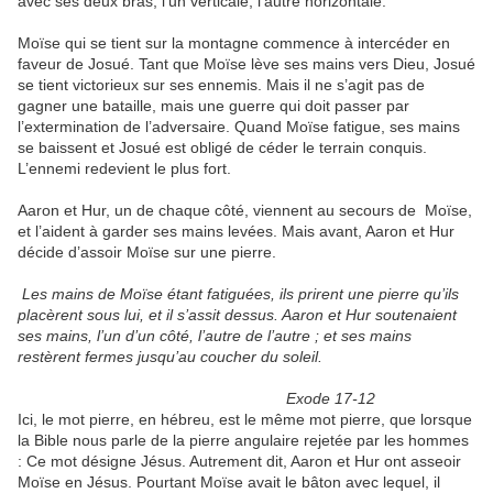
avec ses deux bras, l’un verticale, l’autre horizontale.
Moïse qui se tient sur la montagne commence à intercéder en
faveur de Josué. Tant que Moïse lève ses mains vers Dieu, Josué
se tient victorieux sur ses ennemis. Mais il ne s’agit pas de
gagner une bataille, mais une guerre qui doit passer par
l’extermination de l’adversaire. Quand Moïse fatigue, ses mains
se baissent et Josué est obligé de céder le terrain conquis.
L’ennemi redevient le plus fort.
Aaron et Hur, un de chaque côté, viennent au secours de Moïse,
et l’aident à garder ses mains levées. Mais avant, Aaron et Hur
décide d’assoir Moïse sur une pierre.
Les mains de Moïse étant fatiguées, ils prirent une pierre qu’ils
placèrent sous lui, et il s’assit dessus. Aaron et Hur soutenaient
ses mains, l’un d’un côté, l’autre de l’autre ; et ses mains
restèrent fermes jusqu’au coucher du soleil.
Exode 17-12
Ici, le mot pierre, en hébreu, est le même mot pierre, que lorsque
la Bible nous parle de la pierre angulaire rejetée par les hommes
: Ce mot désigne Jésus. Autrement dit, Aaron et Hur ont asseoir
Moïse en Jésus. Pourtant Moïse avait le bâton avec lequel, il