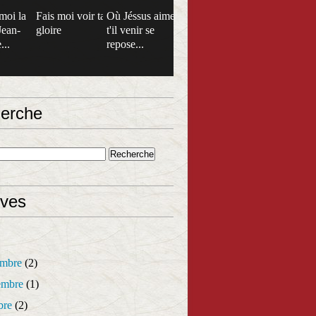
moi la
Fais moi voir ta
Où Jéssus aime
Jean-
gloire
t'il venir se
...
repose...
erche
ives
mbre
(2)
mbre
(1)
bre
(2)