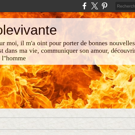
olevivante
 sur moi, il m'a oint pour porter de bonnes nouvelle
st dans ma vie, communiquer son amour, découvrir
e l''homme