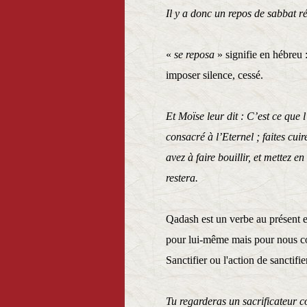
Il y a donc un repos de sab
«
se reposa
» signifie en hébreu :
imposer silence, cessé.
Et Moïse leur dit : C’est ce que 
consacré à l’Eternel ; faites cuir
avez à faire bouillir, et mettez e
restera
Qadash est un verbe au présent et
pour lui-même mais pour nous com
Sanctifier ou l'action de sanctifi
Tu regarderas un sacrificateur co