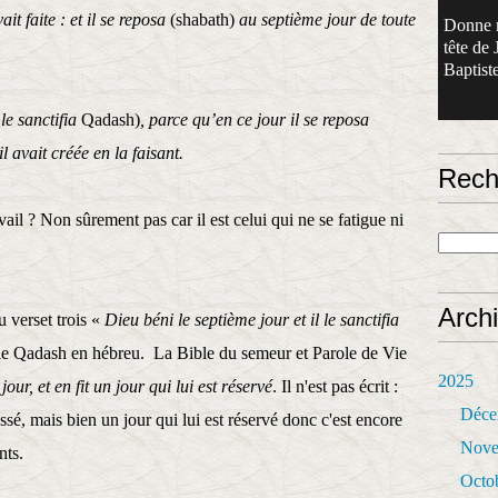
it faite : et il se reposa
(shabath)
au septième jour de toute
Donne 
tête de 
Baptiste
le sanctifia
Qadash)
, parce qu’en ce jour il se reposa
l avait créée en la faisant.
Rech
avail ? Non sûrement pas car il est celui qui ne se fatigue ni
Arch
u verset trois «
Dieu béni le septième jour et il
le
sanctifia
nifie Qadash en hébreu. La Bible du semeur et Parole de Vie
2025
jour, et en fit un jour
qui lui est réservé
. Il n'est pas écrit :
Déce
assé, mais bien un jour qui lui est réservé donc c'est encore
Nove
nts.
Octo