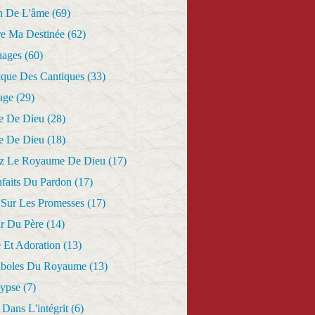
n De L'âme
(69)
re Ma Destinée
(62)
nages
(60)
ique Des Cantiques
(33)
age
(29)
e De Dieu
(28)
e De Dieu
(18)
z Le Royaume De Dieu
(17)
nfaits Du Pardon
(17)
 Sur Les Promesses
(17)
r Du Père
(14)
 Et Adoration
(13)
aboles Du Royaume
(13)
lypse
(7)
Dans L'intégrit
(6)