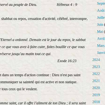
Sept
bat réservé au peuple de Dieu. Hébreux 4 : 9
Août
Juille
 shabbat ou repos, cessation d'activité, célébré, interrompre,
Juin
(
Mai
(
Avril
l’Eternel a ordonné. Demain est le jour du repos, le sabbat
Mars
e ce que vous avez à faire cuire, faites bouillir ce que vous
Janvi
n réserve jusqu’au matin tout ce qui
2024
. Exode 16:23
2023
2022
 dans un temps d'action continue : Dieu n'est pas saint
2021
muniquer sa sainteté qui est active et non statique.
2020
er tous ceux qui le veulent.
2019
2018
mme saint, car il offre l’aliment de ton Dieu ; il sera saint