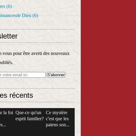
res
(6)
uissancesde Dieu
(6)
letter
vous pour être averti des nouveaux
publiés.
les récents
r la foi
Que-ce qu'un
Ce mystère
esprit familier?
c'est que les
s...
païens son...