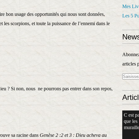
Mes Liv
aire bon usage des opportunités qui nous sont données,
Les 5 P
 les scorpions, et toute la puissance de l’ennemi dans le
News
Abonnez-
articles 
eu ? Si non, nous ne pourrons pas entrer dans son repos,
Artic
C est pa
que les
muraille
rouve sa racine dans
Genèse 2 :2 et 3 :
Dieu acheva au