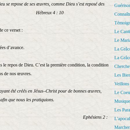
Dieu se repose de ses œuvres, comme Dieu s’est reposé des
Guériso
reux 4 : 10
Connaît
Témoig
e ce verset :
Le Cant
Le Mari
ées d’avance.
La Grâc
La Grâc
 le repos de Dieu. C’est la première condition, la condition
Cherche
pos de nos œuvres.
Les Bie
Veillons
yant été créés en Jésus–Christ pour de bonnes œuvres,
Le Coeu
afin que nous les pratiquions.
Musique
Les Par
siens 2 :
L'apoca
Marcher 