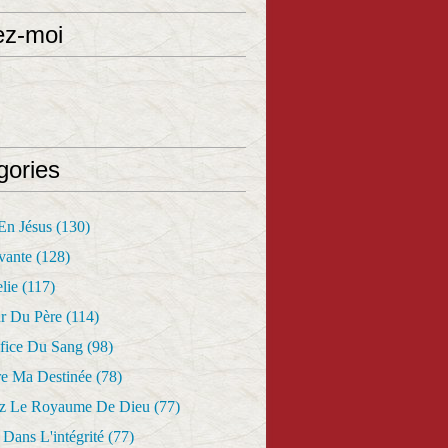
ez-moi
gories
 En Jésus
(130)
vante
(128)
lie
(117)
r Du Père
(114)
fice Du Sang
(98)
re Ma Destinée
(78)
z Le Royaume De Dieu
(77)
Dans L'intégrité
(77)