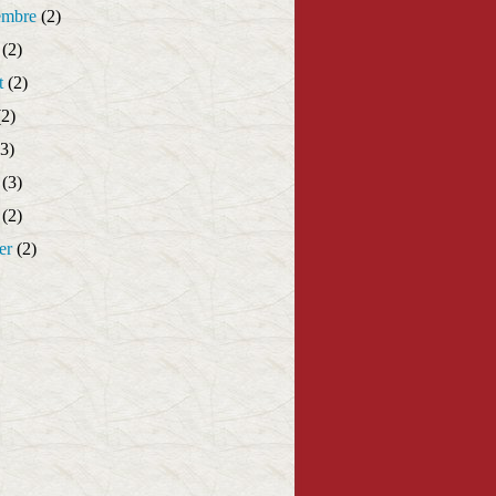
embre
(2)
(2)
t
(2)
2)
3)
(3)
(2)
er
(2)