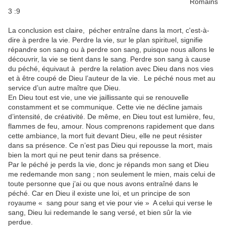
Romains
3 :9
La conclusion est claire, pécher entraîne dans la mort, c'est-à-
dire à perdre la vie. Perdre la vie, sur le plan spirituel, signifie
répandre son sang ou à perdre son sang, puisque nous allons le
découvrir, la vie se tient dans le sang. Perdre son sang à cause
du péché, équivaut à perdre la relation avec Dieu dans nos vies
et à être coupé de Dieu l’auteur de la vie. Le péché nous met au
service d’un autre maître que Dieu.
En Dieu tout est vie, une vie jaillissante qui se renouvelle
constamment et se communique. Cette vie ne décline jamais
d’intensité, de créativité. De même, en Dieu tout est lumière, feu,
flammes de feu, amour. Nous comprenons rapidement que dans
cette ambiance, la mort fuit devant Dieu, elle ne peut résister
dans sa présence. Ce n’est pas Dieu qui repousse la mort, mais
bien la mort qui ne peut tenir dans sa présence.
Par le péché je perds la vie, donc je répands mon sang et Dieu
me redemande mon sang ; non seulement le mien, mais celui de
toute personne que j’ai ou que nous avons entraîné dans le
péché. Car en Dieu il existe une loi, et un principe de son
royaume « sang pour sang et vie pour vie » A celui qui verse le
sang, Dieu lui redemande le sang versé, et bien sûr la vie
perdue.