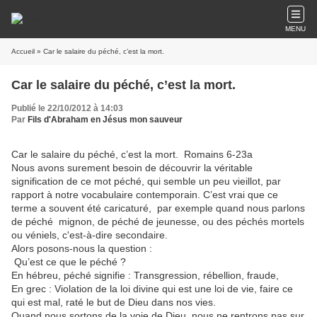
MENU
Accueil
» Car le salaire du péché, c’est la mort.
Car le salaire du péché, c’est la mort.
Publié le 22/10/2012 à 14:03
Par
Fils d'Abraham en Jésus mon sauveur
Car le salaire du péché, c’est la mort. Romains 6-23a
Nous avons surement besoin de découvrir la véritable
signification de ce mot péché, qui semble un peu vieillot, par
rapport à notre vocabulaire contemporain. C’est vrai que ce
terme a souvent été caricaturé, par exemple quand nous parlons
de péché mignon, de péché de jeunesse, ou des péchés mortels
ou véniels, c'est-à-dire secondaire.
Alors posons-nous la question :
Qu’est ce que le péché ?
En hébreu, péché signifie : Transgression, rébellion, fraude,
En grec : Violation de la loi divine qui est une loi de vie, faire ce
qui est mal, raté le but de Dieu dans nos vies.
Quand nous sortons de la voie de Dieu, nous ne rentrons pas sur