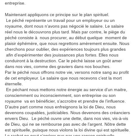
entreprise.
Maintenant appliquons ce principe sur le plan spirituel.
Le péché représente un travail pour un employeur ou un
royaume, dont nous n’avons pas négocié le salaire. Le salaire
réel nous le découvrons plus tard. Mais par contre, le piège du
péché consiste à nous procurer, au début quelque moment de
plaisir éphémère, que nous regrettons amèrement ensuite. Nous
cherchons pour oublier, des expériences toujours plus grandes
afin d’expérimenter des jouissances plus fortes. Elles nous
conduiront à la destruction. Car le péché laisse un goût amer
dans nos vies, comme des graviers dans nos bouches.
Par le péché nous offrons notre vie, versons notre sang au profit
de cet employeur. Le salaire que nous recevons c’est la mort
éternelle.
En péchant nous mettons notre énergie au service d’un maitre,
consciemment ou inconsciemment, son entreprise ou son
royaume va en bénéficier, s’accroitre et prendre de l’influence.
D’autre part comme nous enfreignons la loi de Dieu, nous
devenons coupables, justiciables. Nous devenons des créanciers
envers Dieu. Le péché ouvre une dette, dans nos vies, vis-à-vis
de Dieu, qui ne se rembourse pas avec de l’argent. Nôtre dette
est spirituelle, puisque nous violons la loi divine qui est spirituelle.
Le rachat ne peut s’opérer que par une rançon spirituelle.