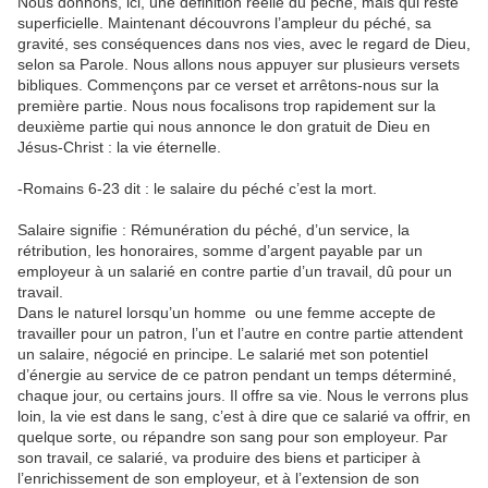
Nous donnons, ici, une définition réelle du péché, mais qui reste
superficielle. Maintenant découvrons l’ampleur du péché, sa
gravité, ses conséquences dans nos vies, avec le regard de Dieu,
selon sa Parole. Nous allons nous appuyer sur plusieurs versets
bibliques. Commençons par ce verset et arrêtons-nous sur la
première partie. Nous nous focalisons trop rapidement sur la
deuxième partie qui nous annonce le don gratuit de Dieu en
Jésus-Christ : la vie éternelle.
-Romains 6-23 dit : le salaire du péché c’est la mort.
Salaire signifie : Rémunération du péché, d’un service, la
rétribution, les honoraires, somme d’argent payable par un
employeur à un salarié en contre partie d’un travail, dû pour un
travail.
Dans le naturel lorsqu’un homme ou une femme accepte de
travailler pour un patron, l’un et l’autre en contre partie attendent
un salaire, négocié en principe. Le salarié met son potentiel
d’énergie au service de ce patron pendant un temps déterminé,
chaque jour, ou certains jours. Il offre sa vie. Nous le verrons plus
loin, la vie est dans le sang, c’est à dire que ce salarié va offrir, en
quelque sorte, ou répandre son sang pour son employeur. Par
son travail, ce salarié, va produire des biens et participer à
l’enrichissement de son employeur, et à l’extension de son