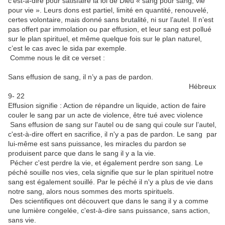
c'est-à-dire pour satisfaire la loi de Dieu « sang pour sang, vie
pour vie ». Leurs dons est partiel, limité en quantité, renouvelé,
certes volontaire, mais donné sans brutalité, ni sur l’autel. Il n’est
pas offert par immolation ou par effusion, et leur sang est pollué
sur le plan spirituel, et même quelque fois sur le plan naturel,
c’est le cas avec le sida par exemple.
Comme nous le dit ce verset :
Sans effusion de sang, il n’y a pas de pardon.
Hébreux
9- 22
Effusion signifie : Action de répandre un liquide, action de faire
couler le sang par un acte de violence, être tué avec violence
Sans effusion de sang sur l'autel ou de sang qui coule sur l’autel,
c'est-à-dire offert en sacrifice, il n'y a pas de pardon. Le sang par
lui-même est sans puissance, les miracles du pardon se
produisent parce que dans le sang il y a la vie.
Pécher c'est perdre la vie, et également perdre son sang. Le
péché souille nos vies, cela signifie que sur le plan spirituel notre
sang est également souillé. Par le péché il n'y a plus de vie dans
notre sang, alors nous sommes des morts spirituels.
Des scientifiques ont découvert que dans le sang il y a comme
une lumière congelée, c'est-à-dire sans puissance, sans action,
sans vie.