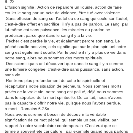
9- 22
Effusion signifie : Action de répandre un liquide, action de faire
couler le sang par un acte de violence, être tué avec violence
Sans effusion de sang sur l'autel ou de sang qui coule sur l’autel,
c'est-à-dire offert en sacrifice, il n'y a pas de pardon. Le sang par
lui-même est sans puissance, les miracles du pardon se
produisent parce que dans le sang il y a la vie.
Pécher c'est perdre la vie, et également perdre son sang. Le
péché souille nos vies, cela signifie que sur le plan spirituel notre
sang est également souillé. Par le péché il n'y a plus de vie dans
notre sang, alors nous sommes des morts spirituels.
Des scientifiques ont découvert que dans le sang il y a comme
une lumière congelée, c'est-à-dire sans puissance, sans action,
sans vie.
Rentrons plus profondément de cette loi spirituelle et
récapitulons notre situation de pécheurs. Nous sommes morts,
privés de la vraie vie, notre sang est pollué, déjà nous sommes
dans le sépulcre de la mort spirituelle. De ce fait, nous n’avons
pas la capacité d’offrir notre vie, puisque nous l’avons perdue.
a mort. Romains 6-23a
Nous avons surement besoin de découvrir la véritable
signification de ce mot péché, qui semble un peu vieillot, par
rapport à notre vocabulaire contemporain. C’est vrai que ce
terme a souvent été caricaturé, par exemple quand nous parlons