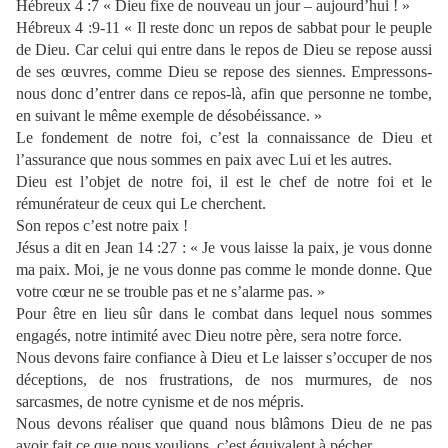
Hébreux 4 :7 « Dieu fixe de nouveau un jour – aujourd’hui ! »
Hébreux 4 :9-11 « Il reste donc un repos de sabbat pour le peuple
de Dieu. Car celui qui entre dans le repos de Dieu se repose aussi
de ses œuvres, comme Dieu se repose des siennes. Empressons-
nous donc d’entrer dans ce repos-là, afin que personne ne tombe,
en suivant le même exemple de désobéissance. »
Le fondement de notre foi, c’est la connaissance de Dieu et
l’assurance que nous sommes en paix avec Lui et les autres.
Dieu est l’objet de notre foi, il est le chef de notre foi et le
rémunérateur de ceux qui Le cherchent.
Son repos c’est notre paix !
Jésus a dit en Jean 14 :27 : « Je vous laisse la paix, je vous donne
ma paix. Moi, je ne vous donne pas comme le monde donne. Que
votre cœur ne se trouble pas et ne s’alarme pas. »
Pour être en lieu sûr dans le combat dans lequel nous sommes
engagés, notre intimité avec Dieu notre père, sera notre force.
Nous devons faire confiance à Dieu et Le laisser s’occuper de nos
déceptions, de nos frustrations, de nos murmures, de nos
sarcasmes, de notre cynisme et de nos mépris.
Nous devons réaliser que quand nous blâmons Dieu de ne pas
avoir fait ce que nous voulions, c’est équivalent à pécher.