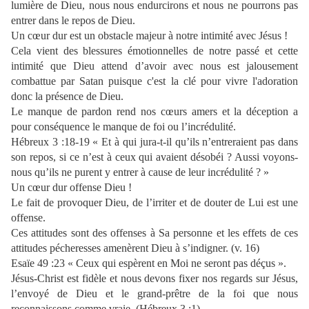
lumière de Dieu, nous nous endurcirons et nous ne pourrons pas
entrer dans le repos de Dieu.
Un cœur dur est un obstacle majeur à notre intimité avec Jésus !
Cela vient des blessures émotionnelles de notre passé et cette
intimité que Dieu attend d’avoir avec nous est jalousement
combattue par Satan puisque c'est la clé pour vivre l'adoration
donc la présence de Dieu.
Le manque de pardon rend nos cœurs amers et la déception a
pour conséquence le manque de foi ou l’incrédulité.
Hébreux 3 :18-19 « Et à qui jura-t-il qu’ils n’entreraient pas dans
son repos, si ce n’est à ceux qui avaient désobéi ? Aussi voyons-
nous qu’ils ne purent y entrer à cause de leur incrédulité ? »
Un cœur dur offense Dieu !
Le fait de provoquer Dieu, de l’irriter et de douter de Lui est une
offense.
Ces attitudes sont des offenses à Sa personne et les effets de ces
attitudes pécheresses amenèrent Dieu à s’indigner. (v. 16)
Esaïe 49 :23 « Ceux qui espèrent en Moi ne seront pas déçus ».
Jésus-Christ est fidèle et nous devons fixer nos regards sur Jésus,
l’envoyé de Dieu et le grand-prêtre de la foi que nous
reconnaissons comme vraie. (Hébreux 3 :1)