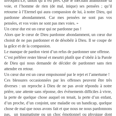
Invoquez-Le, tandis qu’Il est près. Que le méchant abandonne sa
voie, et l’homme de rien (de mal, inique) ses pensées ; qu’il
retourne à l’Eternel qui aura compassion de lui, à notre Dieu, qui
pardonne abondamment. Car mes pensées ne sont pas vos
pensées, et vos voies ne sont pas mes voies. »
Un cœur dur est un cœur qui ne pardonne pas !
Alors que le cœur de Dieu pardonne abondamment, un cœur dur
choisit de ne pas pardonner et de désobéir à Dieu. Il se coupe de
la grâce et de la compassion.
Le manque de pardon vient d’un refus de pardonner une offense.
C’est préférer rester blessé et meurtri plutôt que d’obéir à la Parole
de Dieu qui nous demande de décider de pardonner sans rien
attendre en retour.
Un cœur dur est un cœur empoisonné par le rejet et l’amertume !
Ces blessures occasionnées par les offenses peuvent être très
diverses : un reproche à Dieu de ne pas avoir répondu à notre
prière, une attente sans réponse, des évènements difficiles à vivre,
la perte de quelque chose auquel on tenait, la perte d’un enfant,
d’un proche, d’un conjoint, une maladie ou un handicap, quelque
chose de mal que nous avons fait et que nous ne nous pardonnons
pas, un traumatisme ou un choc émotionnel ou physique dont