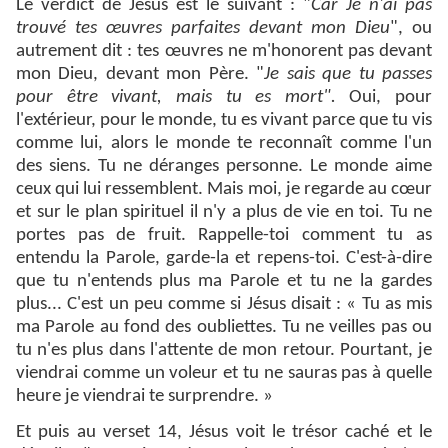
Le verdict de Jésus est le suivant : "
Car Je n'ai pas
trouvé tes œuvres parfaites devant
mon Dieu
", ou
autrement dit : tes œuvres ne m'honorent pas devant
mon Dieu, devant mon Père. "
Je sais que tu passes
pour être vivant, mais tu es mort".
Oui, pour
l'extérieur, pour le monde, tu es vivant parce que tu vis
comme lui, alors le monde te reconnaît comme l'un
des siens. Tu ne déranges personne. Le monde aime
ceux qui lui ressemblent. Mais moi, je regarde au cœur
et sur le plan spirituel il n'y a plus de vie en toi. Tu ne
portes pas de fruit. Rappelle-toi comment tu as
entendu la Parole, garde-la et repens-toi. C'est-à-dire
que tu n'entends plus ma Parole et tu ne la gardes
plus... C'est un peu comme si Jésus disait : « Tu as mis
ma Parole au fond des oubliettes. Tu ne veilles pas ou
tu n'es plus dans l'attente de mon retour. Pourtant, je
viendrai comme un voleur et tu ne sauras pas à quelle
heure je viendrai te surprendre. »
Et puis au verset 14, Jésus voit le trésor caché et le