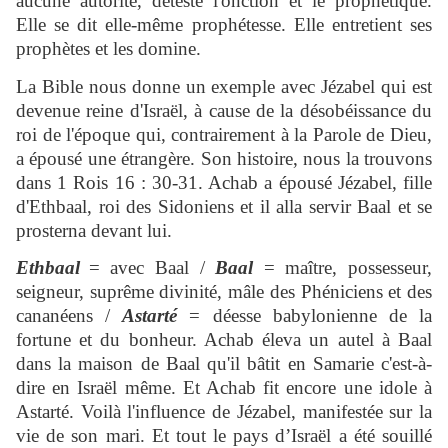
aucune autorité, déteste l'onction et le prophétique.
Elle se dit elle-même prophétesse. Elle entretient ses
prophètes et les domine.
La Bible nous donne un exemple avec Jézabel qui est
devenue reine d'Israël, à cause de la désobéissance du
roi de l'époque qui, contrairement à la Parole de Dieu,
a épousé une étrangère. Son histoire, nous la trouvons
dans 1 Rois 16 : 30-31. Achab a épousé Jézabel, fille
d'Ethbaal, roi des Sidoniens et il alla servir Baal et se
prosterna devant lui.
Ethbaal
= avec Baal /
Baal
= maître, possesseur,
seigneur, suprême divinité, mâle des Phéniciens et des
cananéens /
Astarté
= déesse babylonienne de la
fortune et du bonheur. Achab éleva un autel à Baal
dans la maison de Baal qu'il bâtit en Samarie c'est-à-
dire en Israël même. Et Achab fit encore une idole à
Astarté. Voilà l'influence de Jézabel, manifestée sur la
vie de son mari. Et tout le pays d’Israël a été souillé