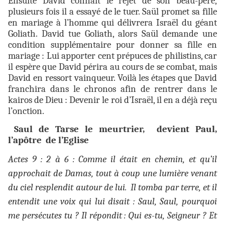
Ensuite David connaît le rejet de son beau-père,
plusieurs fois il a essayé de le tuer. Saül promet sa fille
en mariage à l’homme qui délivrera Israël du géant
Goliath. David tue Goliath, alors Saül demande une
condition supplémentaire pour donner sa fille en
mariage : Lui apporter cent prépuces de philistins, car
il espère que David périra au cours de se combat, mais
David en ressort vainqueur. Voilà les étapes que David
franchira dans le chronos afin de rentrer dans le
kairos de Dieu : Devenir le roi d’Israël, il en a déjà reçu
l’onction.
Saul de Tarse le meurtrier, devient Paul,
l’apôtre de l’Eglise
Actes 9 : 2 à 6 : Comme il était en chemin, et qu’il
approchait de Damas, tout à coup une lumière venant
du ciel resplendit autour de lui. Il tomba par terre, et il
entendit une voix qui lui disait : Saul, Saul, pourquoi
me persécutes tu ? Il répondit : Qui es-tu, Seigneur ? Et