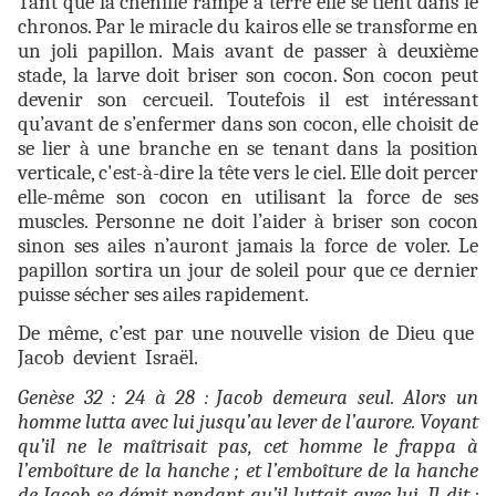
Tant que la chenille rampe à terre elle se tient dans le
chronos. Par le miracle du kairos elle se transforme en
un joli papillon. Mais avant de passer à deuxième
stade, la larve doit briser son cocon. Son cocon peut
devenir son cercueil. Toutefois il est intéressant
qu’avant de s’enfermer dans son cocon, elle choisit de
se lier à une branche en se tenant dans la position
verticale, c'est-à-dire la tête vers le ciel. Elle doit percer
elle-même son cocon en utilisant la force de ses
muscles. Personne ne doit l’aider à briser son cocon
sinon ses ailes n’auront jamais la force de voler. Le
papillon sortira un jour de soleil pour que ce dernier
puisse sécher ses ailes rapidement.
De même, c’est par une nouvelle vision de Dieu que
Jacob devient Israël.
Genèse 32 : 24 à 28 :
Jacob demeura seul. Alors un
homme lutta avec lui jusqu’au lever de l’aurore. Voyant
qu’il ne le maîtrisait pas, cet homme le frappa à
l’emboîture de la hanche ; et l’emboîture de la hanche
de Jacob se démit pendant qu’il luttait avec lui. Il dit :