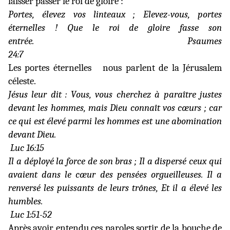
laisser passer le roi de gloire :
Portes, élevez vos linteaux ; Elevez-vous, portes
éternelles ! Que le roi de gloire fasse son
entrée.
Psaumes
24:7
Les portes éternelles
nous parlent de la Jérusalem
céleste.
Jésus leur dit : Vous, vous cherchez à paraître justes
devant les hommes, mais Dieu connaît vos cœurs ; car
ce qui est élevé parmi les hommes est une abomination
devant Dieu.
Luc 16:15
Il a déployé la force de son bras ; Il a dispersé ceux qui
avaient dans le cœur des pensées orgueilleuses. Il a
renversé les puissants de leurs trônes, Et il a élevé les
humbles.
Luc 1:51-52
Après avoir entendu ces paroles sortir de la bouche de