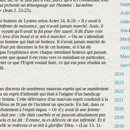
Sept
n lui présente un témoignage sur l'homme : lui-même
 » (Jean 2. 23-25).
Août
 le boiteux de Lystres selon Actes 14. 8-10. «
Il y avait à
Juille
nfirme de naissance, qui n'avait jamais marché. Assis, il
Juin
(
 voyant qu'il avait la foi pour être sauvé, il dit d'une voix
l se leva d'un bond et se mit à marcher
. » On ne s'attendrait
Mai
(
un homme qui était né boiteux. Il n'avait jamais marché de
Paul put discerner la foi de cet homme, et il lui dit
Avril
pas l'expérience avec chaque mendiant boiteux qui passait.
Mars
 sorte que quand il est venu vers ce mendiant en particulier,
rner ce que l'Esprit voulait faire, ce qui eut pour résultat un
Janvi
là.
2024
2023
ésus discerna de nombreux mauvais esprits qui se manifestent
2022
 un esprit d'infirmité qui était à l'origine d'un handicap
 femme. Cette délivrance d'un mauvais esprit conduisit à la
2021
sus ne fit pas de l'incident un spectacle. En fait, dans ce
2020
erbalement à l'esprit impur. «
Or il y avait là une femme
-huit ans ; elle était courbée et ne pouvait absolument pas
2019
ela et lui dit : Femme, tu es délivrée de ton infirmité. Et il
lle se redressa et se mit à glorifier Dieu
. » (Luc 13. 11-
2018