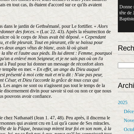
s en tout cas, ils étaient d'accord sur ce qu'ils avaient
Donne 
tête de 
Baptiste
us dans le jardin de Gethsémané, pour Le fortifier. «
Alors
redonner des forces
. » (Luc 22. 43). Après la résurrection de
ulcre où le corps de Jésus avait été déposé. «
Cependant
 et elle pleurait. Tout en pleurant, elle se baissa pour
Rech
rs deux anges vêtus de blanc, assis là où gisait
a tête et l'autre aux pieds. Ils lui dirent : Femme, pourquoi
qu'on a enlevé mon Seigneur, et je ne sais pas où on l'a
t à Paul pour lui donner un message de réconfort alors
te tempête en mer. «
En effet, un ange du Dieu auquel
'est présenté à moi cette nuit et m'a dit : N'aie pas peur,
nt César, et Dieu t'accorde la grâce de tous ceux qui
Arch
). Les anges ne sont ou n'agissent pas tout le temps de la
le discernement divin pour savoir si oui ou non ce que nous
us pouvons avoir confiance.
2025
Déce
e chez Nathanaël (Jean 1. 47, 48). Peu après, il discerna le
Nove
personnes qui avaient cru en Lui qu'à cause de Ses miracles.
 fête de la Pâque, beaucoup mirent leur foi en son nom, à la
Octo
us, lui, ne se fiait pas à eux, parce qu'il les connaissait tous