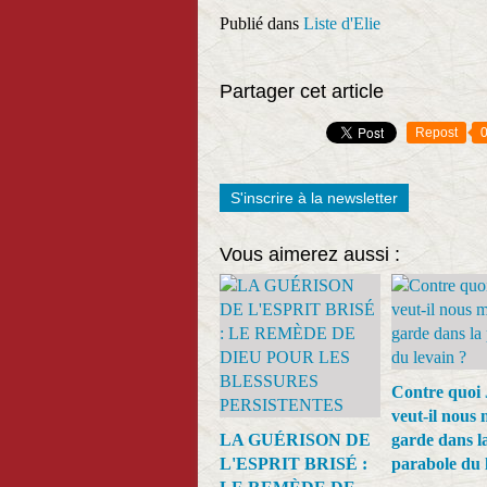
Publié dans
Liste d'Elie
Partager cet article
Repost
S'inscrire à la newsletter
Vous aimerez aussi :
Contre quoi 
veut-il nous 
LA GUÉRISON DE
garde dans l
L'ESPRIT BRISÉ :
parabole du 