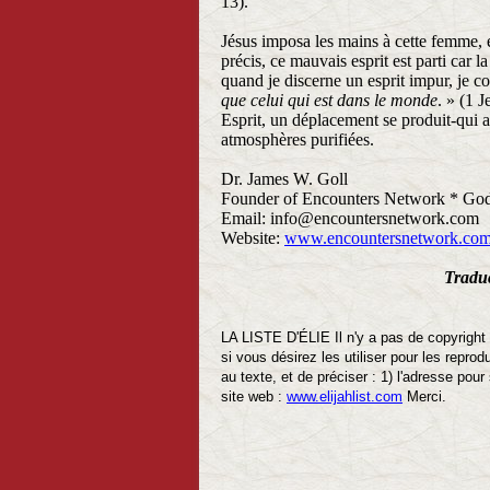
13).
Jésus imposa les mains à cette femme, e
précis, ce mauvais esprit est parti car l
quand je discerne un esprit impur, je c
que celui qui est dans le monde
. » (1 J
Esprit, un déplacement se produit-qui a
atmosphères purifiées.
Dr. James W. Goll
Founder of Encounters Network * God
Email: info@encountersnetwork.com
Website:
www.encountersnetwork.co
Tradu
LA LISTE D'ÉLIE Il n'y a pas de copyright
si vous désirez les utiliser pour les repro
au texte, et de préciser : 1) l'adresse pour
site web :
www.elijahlist.com
Merci.