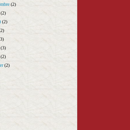
embre
(2)
(2)
t
(2)
2)
3)
(3)
(2)
er
(2)