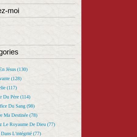
ez-moi
gories
 En Jésus
(130)
vante
(128)
lie
(117)
r Du Père
(114)
fice Du Sang
(98)
re Ma Destinée
(78)
z Le Royaume De Dieu
(77)
Dans L'intégrité
(77)