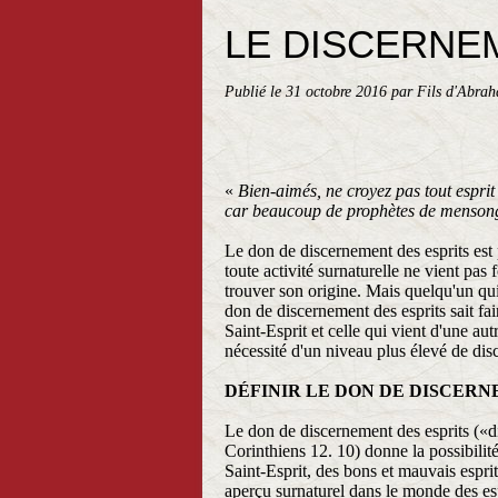
LE DISCERNE
Publié le
31 octobre 2016
par Fils d'Abra
«
Bien-aimés, ne croyez pas tout esprit 
car beaucoup de prophètes de mensong
Le don de discernement des esprits est
toute activité surnaturelle ne vient pas 
trouver son origine. Mais quelqu'un qui
don de discernement des esprits sait fair
Saint-Esprit et celle qui vient d'une au
nécessité d'un niveau plus élevé de di
DÉFINIR LE DON DE DISCERN
Le don de discernement des esprits («di
Corinthiens 12. 10) donne la possibilit
Saint-Esprit, des bons et mauvais espri
aperçu surnaturel dans le monde des esp