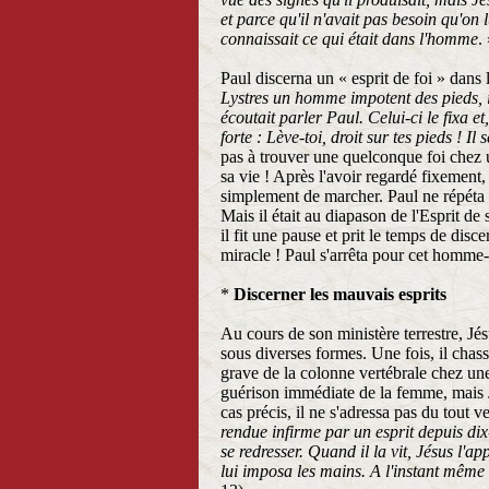
et parce qu'il n'avait pas besoin qu'o
connaissait ce qui était dans l'homme
.
Paul discerna un « esprit de foi » dans
Lystres un homme impotent des pieds, i
écoutait parler Paul. Celui-ci le fixa et,
forte : Lève-toi, droit sur tes pieds ! I
pas à trouver une quelconque foi chez 
sa vie ! Après l'avoir regardé fixement, 
simplement de marcher. Paul ne répéta 
Mais il était au diapason de l'Esprit de
il fit une pause et prit le temps de disce
miracle ! Paul s'arrêta pour cet homme-
*
Discerner les mauvais esprits
Au cours de son ministère terrestre, J
sous diverses formes. Une fois, il chassa
grave de la colonne vertébrale chez une
guérison immédiate de la femme, mais Jé
cas précis, il ne s'adressa pas du tout v
rendue infirme par un esprit depuis dix
se redresser. Quand il la vit, Jésus l'app
lui imposa les mains. A l'instant même e