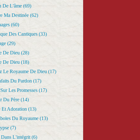
n De L'âme
(69)
re Ma Destinée
(62)
nages
(60)
ique Des Cantiques
(33)
age
(29)
e De Dieu
(28)
e De Dieu
(18)
z Le Royaume De Dieu
(17)
nfaits Du Pardon
(17)
 Sur Les Promesses
(17)
r Du Père
(14)
 Et Adoration
(13)
aboles Du Royaume
(13)
lypse
(7)
Dans L'intégrit
(6)