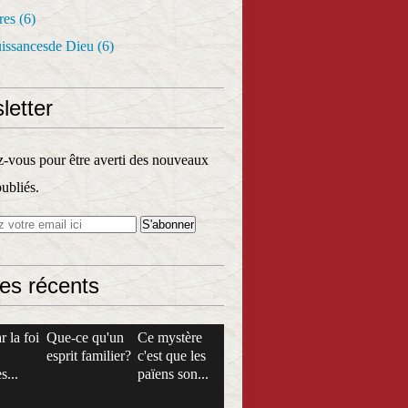
res
(6)
uissancesde Dieu
(6)
letter
vous pour être averti des nouveaux
publiés.
les récents
r la foi
Que-ce qu'un
Ce mystère
esprit familier?
c'est que les
s...
païens son...