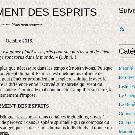
MENT DES ESPRITS
Suiv
ham en Jésus mon sauveur
Octobre 2016.
Caté
; examinez plutôt les esprits pour savoir s'ils sont de Dieu,
e sont sortis dans le monde
. » (1 Jn 4. 1)
 plus que nécessaire dans les temps où nous vivons. Puisque
Identité
forcément du Saint-Esprit, il est quelquefois difficile de
Parolevi
 peut pénétrer profondément la sphère spirituelle avec le
e la différence entre l'activité surnaturelle qui vient du
Liste D'e
tre source. Comme le mal continue de s'amplifier sur terre, la
scernement s'impose.
Le Coeu
Le Béné
EMENT DES ESPRITS
Connaît
stinguer les esprits» dans certaines traductions, voyez 1
é de percevoir dans la sphère spirituelle qui se compose du
Cherche
ts angéliques et des esprits humains individuels. Il donne un
Marcher 
rits.