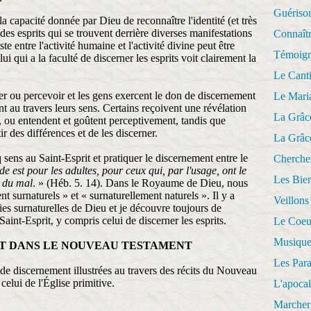
Guériso
a capacité donnée par Dieu de reconnaître l'identité (et très
 des esprits qui se trouvent derrière diverses manifestations
Connaît
ste entre l'activité humaine et l'activité divine peut être
Témoig
i qui a la faculté de discerner les esprits voit clairement la
Le Cant
ier ou percevoir et les gens exercent le don de discernement
Le Mari
t au travers leurs sens. Certains reçoivent une révélation
La Grâc
, ou entendent et goûtent perceptivement, tandis que
r des différences et de les discerner.
La Grâc
ens au Saint-Esprit et pratiquer le discernement entre le
Cherche
de est pour les adultes, pour ceux qui, par l'usage, ont le
Les Bie
t du mal
. » (Héb. 5. 14). Dans le Royaume de Dieu, nous
 surnaturels » et « surnaturellement naturels ». Il y a
Veillons
es surnaturelles de Dieu et je découvre toujours de
aint-Esprit, y compris celui de discerner les esprits.
Le Coeu
Musique
T DANS LE NOUVEAU TESTAMENT
Les Par
de discernement illustrées au travers des récits du Nouveau
celui de l'Église primitive.
L'apoca
Marcher 