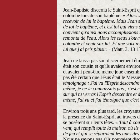
Jean-Baptiste discerna le Saint-Esprit
colombe lors de son baptême. «
Alors 
recevoir de lui le baptême. Mais Jean s
de toi le baptême, et c'est toi qui viens
convient qu'ainsi nous accomplissions tou
remonta de l'eau. Alors les cieux s'ouv
colombe et venir sur lui. Et une voix re
lui que j'ai pris plaisir.
» (Matt. 3. 13-1
Jean ne laissa pas son discernement êtr
était son cousin et qu'ils avaient envir
et avaient peut-être même joué ensemble
pas été certain que Jésus était le Messi
témoignage : J'ai vu l'Esprit descendr
même, je ne le connaissais pas ; c'est c
sur qui tu verras l'Esprit descendre et d
même, j'ai vu et j'ai témoigné que c'est 
Environ trois ans plus tard, les croyant
la présence du Saint-Esprit au travers d
se posèrent sur leurs têtes. «
Tout à cou
vent, qui remplit toute la maison où il
de feu et qui se séparaient les unes des
Nous ne savons pas s'ils pouvaient disce