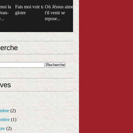
moi la
Fais moi voir ta
Où Jéssus aime
Jean-
gloire
t'il venir se
...
repose...
erche
ives
mbre
(2)
mbre
(1)
bre
(2)