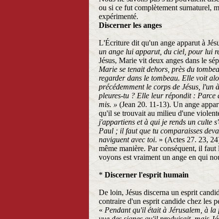
ou si ce fut complètement surnaturel, mai
expérimenté.
Discerner les anges
L'Écriture dit qu'un ange apparut à Jés
un ange lui apparut, du ciel, pour lui 
Jésus, Marie vit deux anges dans le sép
Marie se tenait dehors, près du tombeau,
regarder dans le tombeau. Elle voit alo
précédemment le corps de Jésus, l'un à l
pleures-tu ? Elle leur répondit : Parce 
mis. »
(Jean 20. 11-13). Un ange apparu
qu'il se trouvait au milieu d'une violen
j'appartiens et à qui je rends un culte s
Paul ; il faut que tu comparaisses deva
naviguent avec toi
. » (Actes 27. 23, 24
même manière. Par conséquent, il faut 
voyons est vraiment un ange en qui no
*
Discerner l'esprit humain
De loin, Jésus discerna un esprit candid
contraire d'un esprit candide chez les 
«
Pendant qu'il était à Jérusalem, à la
vue des signes qu'il produisait, mais Jés