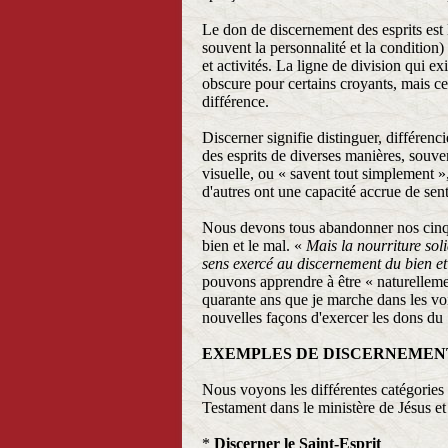
Le don de discernement des esprits est l
souvent la personnalité et la condition)
et activités. La ligne de division qui exi
obscure pour certains croyants, mais celu
différence.
Discerner signifie distinguer, différenc
des esprits de diverses manières, souven
visuelle, ou « savent tout simplement »
d'autres ont une capacité accrue de senti
Nous devons tous abandonner nos cinq s
bien et le mal. «
Mais la nourriture soli
sens exercé au discernement du bien e
pouvons apprendre à être « naturellement
quarante ans que je marche dans les voi
nouvelles façons d'exercer les dons du S
EXEMPLES DE DISCERNEMEN
Nous voyons les différentes catégories 
Testament dans le ministère de Jésus et 
*
Discerner le Saint-Esprit