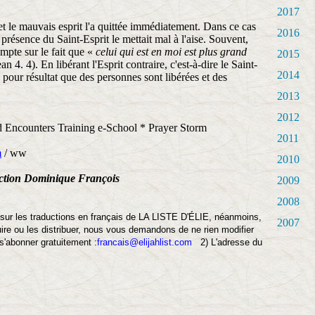
2017
t le mauvais esprit l'a quittée immédiatement. Dans ce cas
2016
a présence du Saint-Esprit le mettait mal à l'aise. Souvent,
ompte sur le fait que «
celui qui est en moi est plus grand
2015
ean 4. 4). En libérant l'Esprit contraire, c'est-à-dire le Saint-
2014
 pour résultat que des personnes sont libérées et des
2013
2012
 Encounters Training e-School * Prayer Storm
2011
m
/ ww
2010
ction Dominique François
2009
2008
 sur les traductions en français de LA LISTE D'ÉLIE, néanmoins,
2007
duire ou les distribuer, nous vous demandons de ne rien modifier
 s'abonner gratuitement :
francais@elijahlist.com
2) L'adresse du