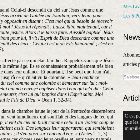
Mes Liv
 quand Celui-ci descendit du ciel sur Jésus comme une
Jésus arriva de Galilée au Jourdain, vers Jean, pour
Les 5 P
'y opposait en disant : C'est moi qui ai besoin de recevoir
 à moi ! Jésus lui répondit : Laisse faire maintenant, car il
te justice. Alors il le laissa faire. Aussitôt baptisé, Jésus
News
rirent pour lui, il vit l'Esprit de Dieu descendre comme une
tentit des cieux : Celui-ci est mon Fils bien-aimé ; c'est en
7).
Abonnez-
e affecté par ce qui était familier. Rappelez-vous que Jésus
articles 
on le même âge. Ils se connaissaient probablement très bien
 dans leur enfance. Et pourtant, il se peut que Jean n'ait
e jusqu'à ce qu'il ait vu la colombe. «
Jean rendit ce
e du ciel comme une colombe et demeurer sur lui ; moi-
elui qui m'a envoyé baptiser dans l'eau qui m'a dit : Celui
emeurer, c'est lui qui baptise dans l'Esprit saint. Moi-
Artic
lui le Fils de Dieu
. » (Jean 1. 32-34).
s dans la chambre haute le jour de la Pentecôte discernèrent
C est pa
'un vent tumultueux qui soufflait et des langues de feu qui
que les
p, il vint du ciel un bruit comme celui d'un violent coup de
s étaient assis. Des langues leur apparurent, qui semblaient
muraille
 autres ; il s'en posa sur chacun d'eux
. » (Actes 2. 2, 3).
rner ces choses avec leurs oreilles et leurs yeux naturels