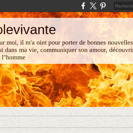
olevivante
 sur moi, il m'a oint pour porter de bonnes nouvelle
st dans ma vie, communiquer son amour, découvrir
e l''homme