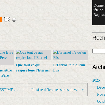
Donne 
tête de 
Baptiste
0
Rech
Que tout ce qui
L’Eternel n’a qu’un
Arch
e lettre
respire loue l’Eternel
Fils
. Père
2025
Déce
LE REJET ET LA MAUVAISE ESTIME DE SOI
Il existe différentes sortes de visions
Nove
Octo