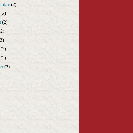
embre
(2)
(2)
t
(2)
2)
3)
(3)
(2)
er
(2)