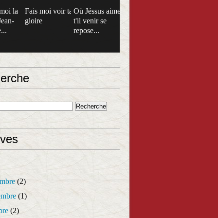
moi la
Fais moi voir ta
Où Jéssus aime
Jean-
gloire
t'il venir se
...
repose...
erche
ives
mbre
(2)
mbre
(1)
bre
(2)