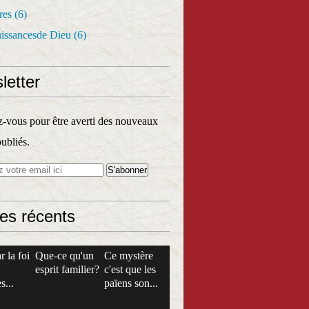
res
(6)
uissancesde Dieu
(6)
letter
vous pour être averti des nouveaux
publiés.
les récents
r la foi
Que-ce qu'un
Ce mystère
esprit familier?
c'est que les
s...
païens son...