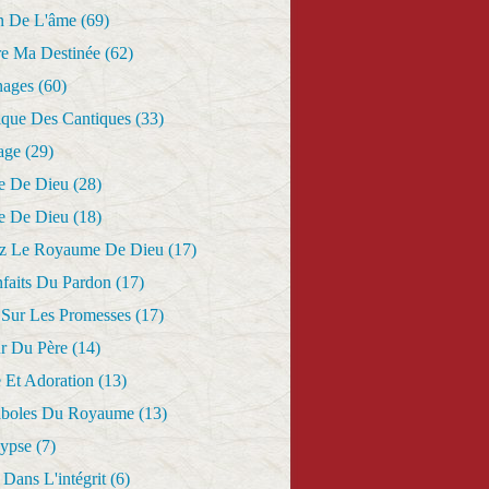
n De L'âme
(69)
re Ma Destinée
(62)
nages
(60)
ique Des Cantiques
(33)
age
(29)
e De Dieu
(28)
e De Dieu
(18)
z Le Royaume De Dieu
(17)
nfaits Du Pardon
(17)
 Sur Les Promesses
(17)
r Du Père
(14)
 Et Adoration
(13)
aboles Du Royaume
(13)
lypse
(7)
Dans L'intégrit
(6)