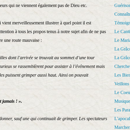
teurs qui ne viennent également pas de Dieu etc.
Guériso
Connaît
 vient merveilleusement illustrer à quel point il est
Témoig
ttention à tous les propos tenus à notre sujet afin de ne pas
Le Cant
re une route mauvaise :
Le Mari
La Grâc
uilles dont l’arrivée se trouvait au sommet d’une tour
La Grâc
urieux se rassemblèrent pour assister à l’événement mais
Cherche
les puissent grimper aussi haut. Ainsi on pouvait
Les Bie
Veillons
Le Coeu
t jamais ! ».
Musique
Les Par
nner, sauf une qui continuait de grimper. Les spectateurs
L'apoca
Marcher 