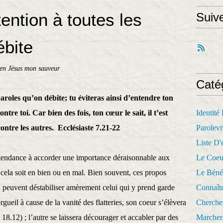
ention à toutes les
Suiv
ébite
en Jésus mon sauveur
Caté
paroles qu’on débite; tu éviteras ainsi d’entendre ton
tre toi. Car bien des fois, ton cœur le sait, il t’est
Identité
ontre les autres.
Ecclésiaste 7.21-22
Parolevi
Liste D'e
nt tendance à accorder une importance déraisonnable aux
Le Coeu
cela soit en bien ou en mal. Bien souvent, ces propos
Le Béné
i peuvent déstabiliser amèrement celui qui y prend garde
Connaît
rgueil à cause de la vanité des flatteries, son coeur s’élèvera
Cherche
 18.12) ; l’autre se laissera décourager et accabler par des
Marcher 