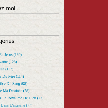
ez-moi
gories
 En Jésus
(130)
vante
(128)
lie
(117)
r Du Père
(114)
fice Du Sang
(98)
re Ma Destinée
(78)
z Le Royaume De Dieu
(77)
Dans L'intégrité
(77)