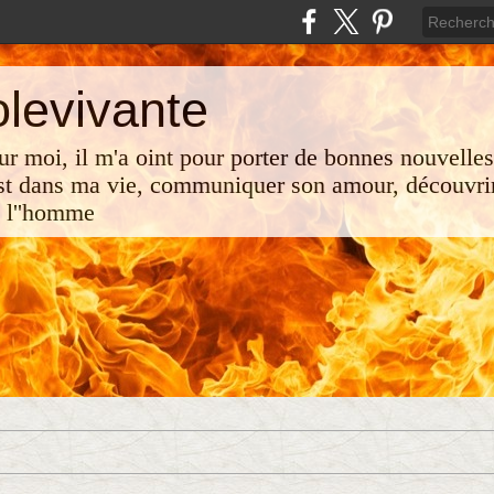
olevivante
 sur moi, il m'a oint pour porter de bonnes nouvelle
st dans ma vie, communiquer son amour, découvrir
e l''homme