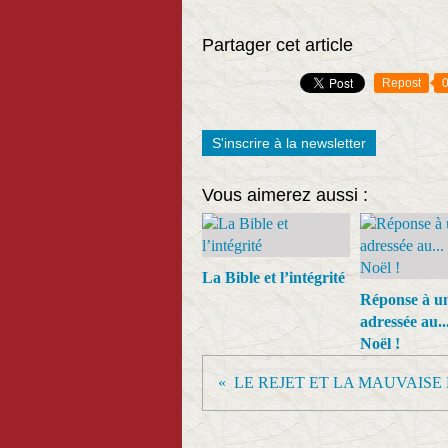
Partager cet article
Repost
S'inscrire à la newsletter
Vous aimerez aussi :
La Bible et l’intégrité
Réponse à un
adressée au..
Noël !