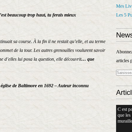
Mes Liv
’est beaucoup trop haut, tu ferais mieux
Les 5 P
News
nuait sa course. À la fin il ne restait qu’elle, et au terme
sommet de la tour. Les autres grenouilles voulurent savoir
Abonnez-
 d’elles lui posa la question, elle découvrit
… que
articles 
e église de Baltimore en 1692 – Auteur inconnu
Artic
C est pa
que les
muraille