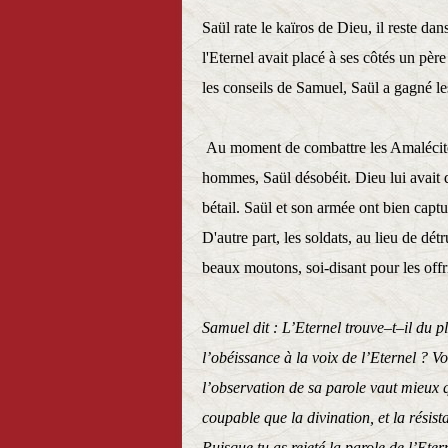
Saül rate le kaïros de Dieu, il reste da
l'Eternel avait placé à ses côtés un pèr
les conseils de Samuel, Saül a gagné l
Au moment de combattre les Amalécites
hommes, Saül désobéit. Dieu lui avait d
bétail. Saül et son armée ont bien captur
D'autre part, les soldats, au lieu de dét
beaux moutons, soi-disant pour les offri
Samuel dit : L’Eternel trouve–t–il du p
l’obéissance à la voix de l’Eternel ? Vo
l’observation de sa parole vaut mieux q
coupable que la divination, et la résist
Puisque tu as rejeté la parole de l’Etern