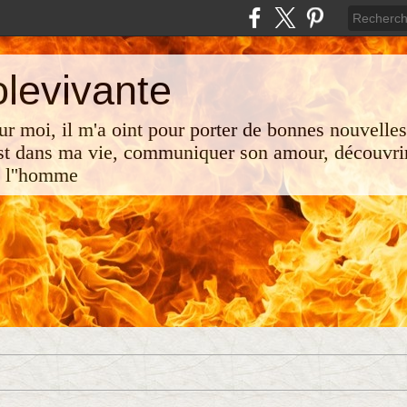
olevivante
 sur moi, il m'a oint pour porter de bonnes nouvelle
st dans ma vie, communiquer son amour, découvrir
e l''homme