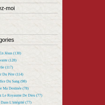
ez-moi
gories
 En Jésus
(130)
vante
(128)
lie
(117)
r Du Père
(114)
fice Du Sang
(98)
re Ma Destinée
(78)
z Le Royaume De Dieu
(77)
Dans L'intégrité
(77)