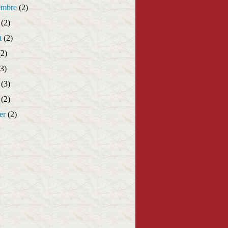
embre
(2)
(2)
t
(2)
2)
3)
(3)
(2)
er
(2)