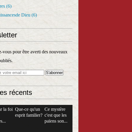
res
(6)
uissancesde Dieu
(6)
letter
vous pour être averti des nouveaux
publiés.
les récents
r la foi
Que-ce qu'un
Ce mystère
esprit familier?
c'est que les
s...
païens son...