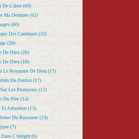
n De L'âme
(69)
re Ma Destinée
(62)
nages
(60)
ique Des Cantiques
(33)
age
(29)
e De Dieu
(28)
e De Dieu
(18)
z Le Royaume De Dieu
(17)
nfaits Du Pardon
(17)
 Sur Les Promesses
(17)
r Du Père
(14)
 Et Adoration
(13)
aboles Du Royaume
(13)
lypse
(7)
Dans L'intégrit
(6)