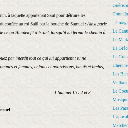
Guériso
Connaît
min, à laquelle appartenait Saül pour détruire les
Témoig
vait confiée au roi Saül par la bouche de Samuel :
Ainsi parle
Le Cant
e ce qu’Amalek fit à Israël, lorsqu’il lui ferma le chemin à
Le Mari
La Grâc
La Grâc
z par interdit tout ce qui lui appartient ; tu ne
Cherche
hommes et femmes, enfants et nourrissons, bœufs et brebis,
Les Bie
Veillons
Le Coeu
 15 : 2 et 3
Musique
Les Par
ternel
L'apoca
Marcher 