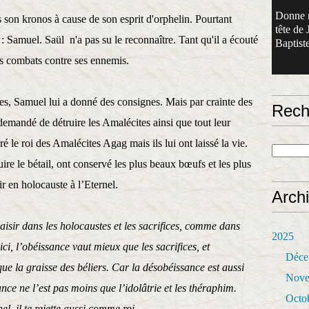
Donne 
ns son kronos à cause de son esprit d'orphelin. Pourtant
tête de 
e : Samuel. Saül n'a pas su le reconnaître. Tant qu'il a écouté
Baptiste
es combats contre ses ennemis.
, Samuel lui a donné des consignes. Mais par crainte des
Rech
emandé de détruire les Amalécites ainsi que tout leur
é le roi des Amalécites Agag mais ils lui ont laissé la vie.
ruire le bétail, ont conservé les plus beaux bœufs et les plus
r en holocauste à l’Eternel.
Arch
laisir dans les holocaustes et les sacrifices, comme dans
2025
ici, l’obéissance vaut mieux que les sacrifices, et
Déce
ue la graisse des béliers. Car la désobéissance est aussi
Nove
ance ne l’est pas moins que l’idolâtrie et les théraphim.
Octo
el, il te rejette aussi comme roi.