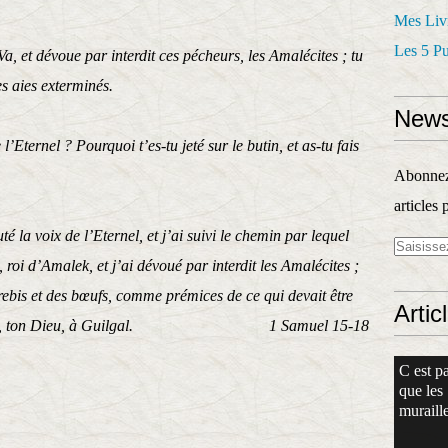
Mes Liv
Les 5 P
Va, et dévoue par interdit ces pécheurs, les Amalécites ; tu
es aies exterminés.
News
’Eternel ? Pourquoi t’es-tu jeté sur le butin, et as-tu fais
Abonnez-
articles 
é la voix de l’Eternel, et j’ai suivi le chemin par lequel
roi d’Amalek, et j’ai dévoué par interdit les Amalécites ;
brebis et des bœufs, comme prémices de ce qui devait être
Artic
 l’Eternel, ton Dieu, à Guilgal. 1 Samuel 15-18
C est pa
que les
muraille