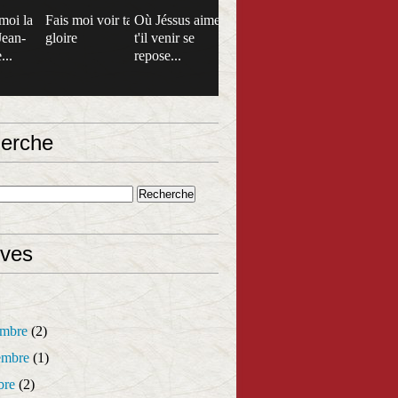
moi la
Fais moi voir ta
Où Jéssus aime
Jean-
gloire
t'il venir se
...
repose...
erche
ives
mbre
(2)
mbre
(1)
bre
(2)