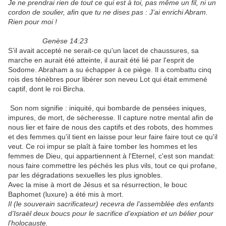
Je ne prendrai rien de tout ce qui est à toi, pas même un fil, ni un
cordon de soulier, afin que tu ne dises pas : J’ai enrichi Abram.
Rien pour moi !
Genèse 14:23
S’il avait accepté ne serait-ce qu'un lacet de chaussures, sa
marche en aurait été atteinte, il aurait été lié par l'esprit de
Sodome. Abraham a su échapper à ce piège. Il a combattu cinq
rois des ténèbres pour libérer son neveu Lot qui était emmené
captif, dont le roi Bircha.
Son nom signifie : iniquité, qui bombarde de pensées iniques,
impures, de mort, de sécheresse. Il capture notre mental afin de
nous lier et faire de nous des captifs et des robots, des hommes
et des femmes qu’il tient en laisse pour leur faire faire tout ce qu'il
veut. Ce roi impur se plaît à faire tomber les hommes et les
femmes de Dieu, qui appartiennent à l'Eternel, c'est son mandat:
nous faire commettre les péchés les plus vils, tout ce qui profane,
par les dégradations sexuelles les plus ignobles.
Avec la mise à mort de Jésus et sa résurrection, le bouc
Baphomet (luxure) a été mis à mort.
Il (le souverain sacrificateur) recevra de l’assemblée des enfants
d’Israël deux boucs pour le sacrifice d’expiation et un bélier pour
l’holocauste.