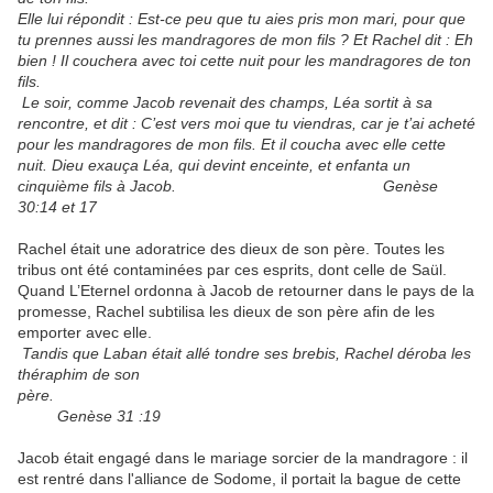
Elle lui répondit : Est-ce peu que tu aies pris mon mari, pour que
tu prennes aussi les mandragores de mon fils ? Et Rachel dit : Eh
bien ! Il couchera avec toi cette nuit pour les mandragores de ton
fils.
Le soir, comme Jacob revenait des champs, Léa sortit à sa
rencontre, et dit : C’est vers moi que tu viendras, car je t’ai acheté
pour les mandragores de mon fils. Et il coucha avec elle cette
nuit. Dieu exauça Léa, qui devint enceinte, et enfanta un
cinquième fils à Jacob. Genèse
30:14 et 17
Rachel était une adoratrice des dieux de son père. Toutes les
tribus ont été contaminées par ces esprits, dont celle de Saül.
Quand L’Eternel ordonna à Jacob de retourner dans le pays de la
promesse, Rachel subtilisa les dieux de son père afin de les
emporter avec elle.
Tandis que Laban était allé tondre ses brebis, Rachel déroba les
théraphim de son
père.
Genèse 31 :19
Jacob était engagé dans le mariage sorcier de la mandragore : il
est rentré dans l'alliance de Sodome, il portait la bague de cette