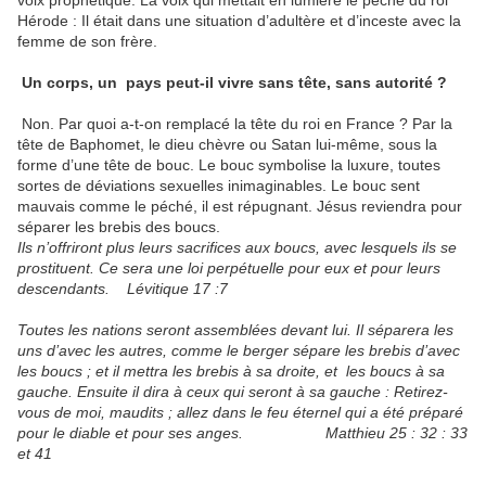
voix prophétique. La voix qui mettait en lumière le péché du roi
Hérode : Il était dans une situation d’adultère et d’inceste avec la
femme de son frère.
Un corps, un pays peut-il vivre sans tête, sans autorité ?
Non. Par quoi a-t-on remplacé la tête du roi en France ? Par la
tête de Baphomet, le dieu chèvre ou Satan lui-même, sous la
forme d’une tête de bouc. Le bouc symbolise la luxure, toutes
sortes de déviations sexuelles inimaginables. Le bouc sent
mauvais comme le péché, il est répugnant. Jésus reviendra pour
séparer les brebis des boucs.
Ils n’offriront plus leurs sacrifices aux boucs, avec lesquels ils se
prostituent. Ce sera une loi perpétuelle pour eux et pour leurs
descendants. Lévitique 17 :7
Toutes les nations seront assemblées devant lui. Il séparera les
uns d’avec les autres, comme le berger sépare les brebis d’avec
les boucs ; et il mettra les brebis à sa droite, et les boucs à sa
gauche. Ensuite il dira à ceux qui seront à sa gauche : Retirez-
vous de moi, maudits ; allez dans le feu éternel qui a été préparé
pour le diable et pour ses anges. Matthieu 25 : 32 : 33
et 41