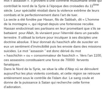
mot « assassin ». Il provient d’une confrérie musulmane shiite qui
ème
contrôlait le nord de la Syrie à l’époque des croisades du 11
siècle. Leur spécialité résidait dans la violence extrême de leurs
combats et le perfectionnement dans l’art de tuer.
La secte a été fondée par Hasan, fils de Sabbah, dit « L’homme
de la montagne », qui régnait depuis une forteresse reculée.
Hassan endoctrinait ses partisans en leur promettant que s’ils se
battaient pour Allah, ils vivraient pour l’éternité dans un paradis
terrestre. Il utilisait la torture pour inculquer à ses disciples une
doctrine absolue. Il leur donnait du haschich afin de susciter en
eux un sentiment d’invincibilité puis les envoie dans des missions
suicides. Le mot ‘’assassin ‘’ est donc dérivé du mot
« haschichin » ou « consommateur de haschich ». Vers l’an 1100,
ces assassins constituaient une force de 70000 fervents
fanatiques.
Dans le Nord de la Syrie, se situe la ville d’Alep où se déroulent
aujourd’hui les plus violents combats, et cette région se retrouve
entièrement sous le contrôle de l’islam dur. Le sang coule et
donne de la puissance à Satan qui recherche cette forme
d’adoration.