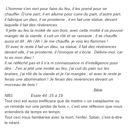
L’homme s’en sert pour faire du feu, il les prend pour se
chauffer. D’une part, il en allume pour cuire du pain, d’autre part,
il fabrique un dieu, il se prosterne ; il en fait une statue, devant
laquelle il fait des révérences.
Il jette au feu la moitié de son bois, avec cette moitié il va pouvoir
manger de la viande, il cuit un rôti et se rassasie ; il se chauffe
aussi et dit : Ah ! Ah ! Je me chauffe, je vois les flammes !
Et avec le reste il fait un dieu, sa statue, il fait des révérences
devant elle, il se prosterne, il l’invoque et s’écrie : Délivre-moi, car
tu es mon dieu !
Il ne réfléchit pas et il n’a ni connaissance ni d’intelligence pour
dire : J’en ai jeté une moitié au feu, j’ai cuit du pain sur les
braises, j’ai rôti de la viande et je l’ai mangée ; et avec le reste je
ferais une abomination ! Je ferais des révérences devant un
morceau de bois !
Bible
NBS Esaïe 44 :15 à 19
Tout ceci est aussi inefficace que de mettre « un cataplasme ou
un remède sur une jambe de bois », c'est une réflexion que nous
entendons de temps en temps.
Tout ceci nous familiarise avec la mort, l'enfer, Satan, c'est-à-dire
le néant.