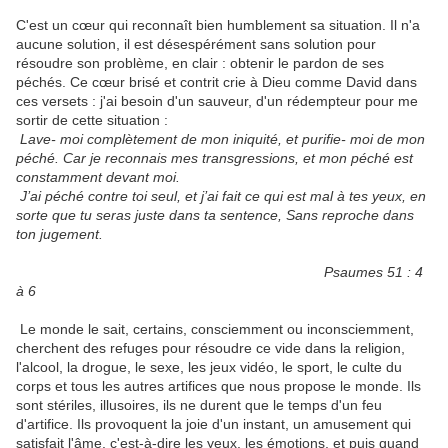
C'est un cœur qui reconnaît bien humblement sa situation. Il n'a
aucune solution, il est désespérément sans solution pour
résoudre son problème, en clair : obtenir le pardon de ses
péchés. Ce cœur brisé et contrit crie à Dieu comme David dans
ces versets : j'ai besoin d'un sauveur, d'un rédempteur pour me
sortir de cette situation :
Lave- moi complètement de mon iniquité, et purifie- moi de mon
péché. Car je reconnais mes transgressions, et mon péché est
constamment devant moi.
J’ai péché contre toi seul, et j’ai fait ce qui est mal à tes yeux, en
sorte que tu seras juste dans ta sentence, Sans reproche dans
ton jugement.
Psaumes 51 : 4
à 6
Le monde le sait, certains, consciemment ou inconsciemment,
cherchent des refuges pour résoudre ce vide dans la religion,
l'alcool, la drogue, le sexe, les jeux vidéo, le sport, le culte du
corps et tous les autres artifices que nous propose le monde. Ils
sont stériles, illusoires, ils ne durent que le temps d'un feu
d'artifice. Ils provoquent la joie d'un instant, un amusement qui
satisfait l'âme, c'est-à-dire les yeux, les émotions, et puis quand