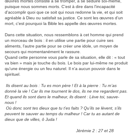
œuvres mortes consiste à se tromper, à se séduire soi-même,
puisque nous sommes morts. C’est à dire dans l'incapacité
d'accomplir quoi que ce soit qui nous redonne la vie, et qui soit
agréable à Dieu ou satisfait sa justice. Ce sont les œuvres d’un
mort, c'est pourquoi la Bible les appelle des œuvres mortes.
Dans cette situation, nous ressemblons à cet homme qui prend
un morceau de bois : il en utilise une partie pour cuire ses
aliments, l'autre partie pour se créer une idole, un moyen de
secours qui momentanément le rassure.
Quand cette personne vous parle de sa situation, elle dit : « tout
va bien » mais je touche du bois. Le bois par lui-même ne produit
qu'une énergie ou un feu naturel. Il n'a aucun pouvoir dans le
spirituel.
Ils disent au bois : Tu es mon père ! Et à la pierre : Tu m’as
donné la vie ! Car ils me tournent le dos, ils ne me regardent pas.
Et quand ils sont dans le malheur, ils disent : Lève toi, sauve-
nous !
Où donc sont tes dieux que tu t’es faits ? Qu’ils se lèvent, s’ils
peuvent te sauver au temps du malheur ! Car tu as autant de
dieux que de villes, ô Juda !
Jérémie 2 : 27 et 28