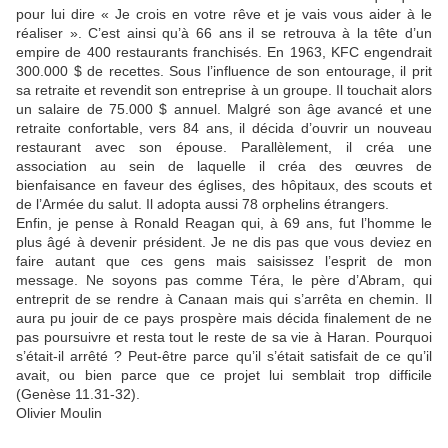
pour lui dire « Je crois en votre rêve et je vais vous aider à le
réaliser ». C’est ainsi qu’à 66 ans il se retrouva à la tête d’un
empire de 400 restaurants franchisés. En 1963, KFC engendrait
300.000 $ de recettes. Sous l’influence de son entourage, il prit
sa retraite et revendit son entreprise à un groupe. Il touchait alors
un salaire de 75.000 $ annuel. Malgré son âge avancé et une
retraite confortable, vers 84 ans, il décida d’ouvrir un nouveau
restaurant avec son épouse. Parallèlement, il créa une
association au sein de laquelle il créa des œuvres de
bienfaisance en faveur des églises, des hôpitaux, des scouts et
de l’Armée du salut. Il adopta aussi 78 orphelins étrangers.
Enfin, je pense à Ronald Reagan qui, à 69 ans, fut l’homme le
plus âgé à devenir président. Je ne dis pas que vous deviez en
faire autant que ces gens mais saisissez l’esprit de mon
message. Ne soyons pas comme Téra, le père d’Abram, qui
entreprit de se rendre à Canaan mais qui s’arrêta en chemin. Il
aura pu jouir de ce pays prospère mais décida finalement de ne
pas poursuivre et resta tout le reste de sa vie à Haran. Pourquoi
s’était-il arrêté ? Peut-être parce qu’il s’était satisfait de ce qu’il
avait, ou bien parce que ce projet lui semblait trop difficile
(Genèse 11.31-32).
Olivier Moulin