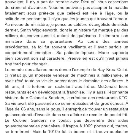
trouvaient. Il n’y a pas de retraite avec Dieu où nous cesserions
de croire et d’avancer. Nous ne pouvons pas accepter la maladie
fatalement sous prétexte que celle-ci est liée à l’âge, ou la
solitude en pensant qu’il n’y a que les jeunes qui trouvent l’amour.
Au niveau du ministère, je pense au célèbre évangéliste du siècle
dernier, Smith Wigglesworth, dont le ministère fut marqué par des
milliers de conversions et autant de guérisons. Il démarra son
ministère dans sa quarantaine. Au cours des années
précédentes, sa foi fut souvent vacillante et il avait parfois un
comportement immature. Sa patiente épouse Marie supporta
bien souvent son sal caractère. Preuve en est qu’il n’est jamais
trop tard pour changer.
Le monde des affaires nous donne l’exemple de Ray Kroc. Celui-
ci n’était qu’un modeste vendeur de machines à milk-shake, et
avait rêvé toute sa vie de percer dans le domaine des affaires. A
58 ans, il fit fortune en rachetant aux frères McDonald leurs
restaurants et en développant la franchise. Il y a aussi l’étonnante
histoire du « Colonel » Sanders, le créateur des restaurants KFC.
Sa vie avait été parsemée de semi-réussites et de gros échecs. A
l’âge de 66 ans, sans le sous, il entreprit de trouver un restaurant
qui accepterait d’investir dans son affaire de recette de poulet frit.
Le Colonel Sanders ne voulait pas déprendre des aides
gouvernementales pour vivre. Il frappa à 1009 portes qui, toutes,
se fermèrent. Mais la 1010e fut la bonne et il trouva quelqu’un