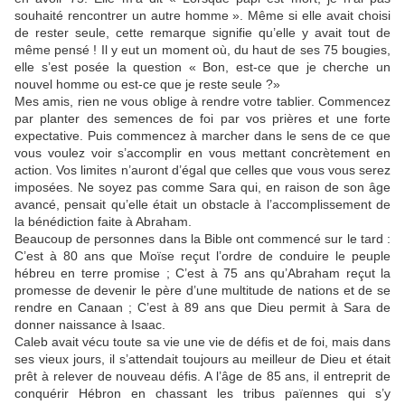
souhaité rencontrer un autre homme ». Même si elle avait choisi
de rester seule, cette remarque signifie qu’elle y avait tout de
même pensé ! Il y eut un moment où, du haut de ses 75 bougies,
elle s’est posée la question « Bon, est-ce que je cherche un
nouvel homme ou est-ce que je reste seule ?»
Mes amis, rien ne vous oblige à rendre votre tablier. Commencez
par planter des semences de foi par vos prières et une forte
expectative. Puis commencez à marcher dans le sens de ce que
vous voulez voir s’accomplir en vous mettant concrètement en
action. Vos limites n’auront d’égal que celles que vous vous serez
imposées. Ne soyez pas comme Sara qui, en raison de son âge
avancé, pensait qu’elle était un obstacle à l’accomplissement de
la bénédiction faite à Abraham.
Beaucoup de personnes dans la Bible ont commencé sur le tard :
C’est à 80 ans que Moïse reçut l’ordre de conduire le peuple
hébreu en terre promise ; C’est à 75 ans qu’Abraham reçut la
promesse de devenir le père d’une multitude de nations et de se
rendre en Canaan ; C’est à 89 ans que Dieu permit à Sara de
donner naissance à Isaac.
Caleb avait vécu toute sa vie une vie de défis et de foi, mais dans
ses vieux jours, il s’attendait toujours au meilleur de Dieu et était
prêt à relever de nouveau défis. A l’âge de 85 ans, il entreprit de
conquérir Hébron en chassant les tribus païennes qui s’y