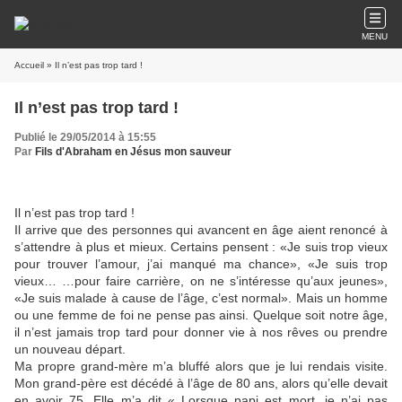
MENU
Accueil
» Il n’est pas trop tard !
Il n’est pas trop tard !
Publié le 29/05/2014 à 15:55
Par
Fils d'Abraham en Jésus mon sauveur
Il n’est pas trop tard !
Il arrive que des personnes qui avancent en âge aient renoncé à
s’attendre à plus et mieux. Certains pensent : «Je suis trop vieux
pour trouver l’amour, j’ai manqué ma chance», «Je suis trop
vieux… …pour faire carrière, on ne s’intéresse qu’aux jeunes»,
«Je suis malade à cause de l’âge, c’est normal». Mais un homme
ou une femme de foi ne pense pas ainsi. Quelque soit notre âge,
il n’est jamais trop tard pour donner vie à nos rêves ou prendre
un nouveau départ.
Ma propre grand-mère m’a bluffé alors que je lui rendais visite.
Mon grand-père est décédé à l’âge de 80 ans, alors qu’elle devait
en avoir 75. Elle m’a dit « Lorsque papi est mort, je n’ai pas